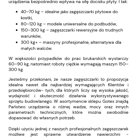
urządzenia bezpośrednio wpływa na siłę docisku płyty. I tak:
40–70 kg – idealne jako zagęszczarki płytowe do
kostki,
80–120 kg – modele uniwersalne do podbudów,
150–300 kg – zagęszczarki rewersyjne do trudnych
warunków,
300 kg+ – maszyny profesjonalne, alternatywa dla
małych walców.
W większości przypadków do prac brukarskich wystarczy
60–90 kg, natomiast roboty ciężkie wymagają maszyn 150–
300 kg.
Jesteśmy przekonani, że nasze zagęszczarki to propozycja
idealna nawet dla najbardziej wymagających Klientów i
przedsiębiorców- tych, dla których liczy się wysoka jakość,
wydajność i skuteczność działania wykorzystywanego
sprzętu budowlanego. W asortymencie sklepu Gotex znajdą
Państwo urządzenia o różnej wadze, mocy oraz innych
parametrach technicznych, które można swobodnie
dopasować do własnych potrzeb.
Dzięki użyciu jednej z naszych profesjonalnych zagęszczarek
możliwe jest sprawne utwardzenie nawierzchni -