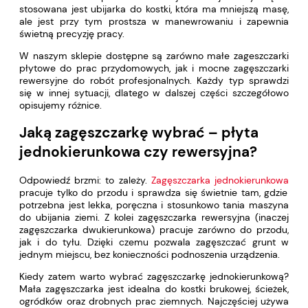
stosowana jest ubijarka do kostki, która ma mniejszą masę,
ale jest przy tym prostsza w manewrowaniu i zapewnia
świetną precyzję pracy.
W naszym sklepie dostępne są zarówno małe zageszczarki
płytowe do prac przydomowych, jak i mocne zagęszczarki
rewersyjne do robót profesjonalnych. Każdy typ sprawdzi
się w innej sytuacji, dlatego w dalszej części szczegółowo
opisujemy różnice.
Jaką zagęszczarkę wybrać – płyta
jednokierunkowa czy rewersyjna?
Odpowiedź brzmi: to zależy.
Zagęszczarka jednokierunkowa
pracuje tylko do przodu i sprawdza się świetnie tam, gdzie
potrzebna jest lekka, poręczna i stosunkowo tania maszyna
do ubijania ziemi. Z kolei zagęszczarka rewersyjna (inaczej
zagęszczarka dwukierunkowa) pracuje zarówno do przodu,
jak i do tyłu. Dzięki czemu pozwala zagęszczać grunt w
jednym miejscu, bez konieczności podnoszenia urządzenia.
Kiedy zatem warto wybrać zagęszczarkę jednokierunkową?
Mała zagęszczarka jest idealna do kostki brukowej, ścieżek,
ogródków oraz drobnych prac ziemnych. Najczęściej używa