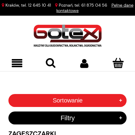
Kraków, tel.
12 645 10 41
Poznań, tel.
61 875 04 56
Pełne dane
kontaktowe
Sortowanie
+
Filtry
+
ZAGĘSZCZARKI