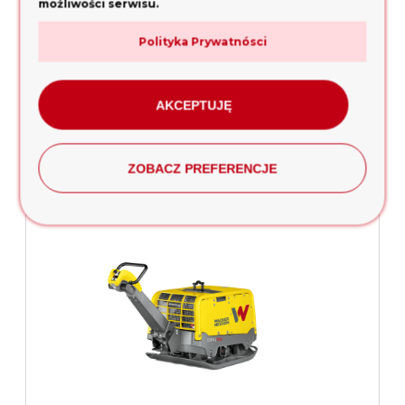
możliwości serwisu.
WACKER NEUSON DPU 110 LEM870 ZAGĘSZCZARKA
Polityka Prywatnósci
REWERSYJNA
71 340,00 zł
AKCEPTUJĘ
dodaj do koszyka
ZOBACZ PREFERENCJE