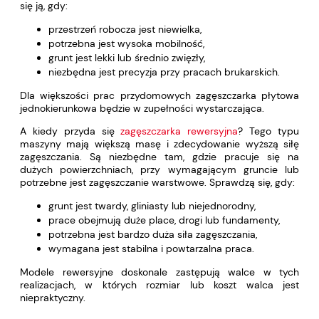
się ją, gdy:
przestrzeń robocza jest niewielka,
potrzebna jest wysoka mobilność,
grunt jest lekki lub średnio zwięzły,
niezbędna jest precyzja przy pracach brukarskich.
Dla większości prac przydomowych zagęszczarka płytowa
jednokierunkowa będzie w zupełności wystarczająca.
A kiedy przyda się
zagęszczarka rewersyjna
? Tego typu
maszyny mają większą masę i zdecydowanie wyższą siłę
zagęszczania. Są niezbędne tam, gdzie pracuje się na
dużych powierzchniach, przy wymagającym gruncie lub
potrzebne jest zagęszczanie warstwowe. Sprawdzą się, gdy:
grunt jest twardy, gliniasty lub niejednorodny,
prace obejmują duże place, drogi lub fundamenty,
potrzebna jest bardzo duża siła zagęszczania,
wymagana jest stabilna i powtarzalna praca.
Modele rewersyjne doskonale zastępują walce w tych
realizacjach, w których rozmiar lub koszt walca jest
niepraktyczny.