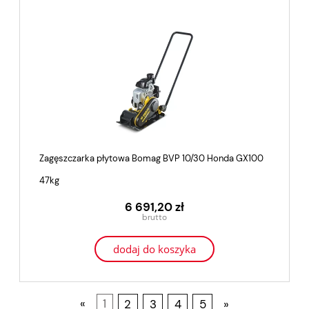
Zagęszczarka płytowa Bomag BVP 10/30 Honda GX100
47kg
6 691,20 zł
dodaj do koszyka
«
1
2
3
4
5
»