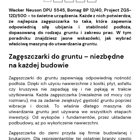
Wacker Neuson DPU 5545, Bomag BP 12/40, Project ZGS-
12D/500 – to świetne urządzenia. Każde z nich potwierdza,
że najlepsza zagęszczarka to taka, która zapewnia
odpowiednią siłę ubijania i stabilność podłoża,
dopasowaną do rodzaju gruntu i zakresu prac. W tym
poradniku znajdziesz jasne wskazówki, jak wybrać
właściwą maszynę do utwardzania gruntu.
Zagęszczarki do gruntu – niezbędne
na każdej budowie
Zagęszczarki do gruntu zapewniają odpowiednią nośność
podłoża. Dzięki ich użyciu nawierzchnie z kostki, płyt, asfaltu
czy kruszywa nie zapadają się i nie pękają w trakcie
użytkowania. Każda zagęszczarka (niezależnie od mocy czy
rozmiaru), ma za zadanie zwiększyć gęstość gruntu poprzez
wibracje i docisk. To właśnie dlatego maszyna do
utwardzania gruntu jest używana we wszystkich etapach
inwestycji. Od wykopów i fundamentów, przez układanie
podbudowy, aż po wykończenie nawierzchni.
Zagęszczarka do ziemi przyda się firmie budowlanej i
brukarzom. Dla reprezentantów tej ostatniej branży często