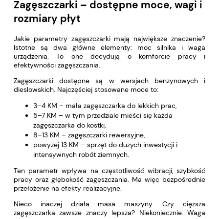
Zagęszczarki – dostępne moce, wagi i
rozmiary płyt
Jakie parametry zagęszczarki mają największe znaczenie?
Istotne są dwa główne elementy: moc silnika i waga
urządzenia. To one decydują o komforcie pracy i
efektywności zagęszczania.
Zagęszczarki dostępne są w wersjach benzynowych i
dieslowskich. Najczęściej stosowane moce to:
3–4 KM – mała zagęszczarka do lekkich prac,
5–7 KM – w tym przedziale mieści się każda
zagęszczarka do kostki,
8–13 KM – zagęszczarki rewersyjne,
powyżej 13 KM – sprzęt do dużych inwestycji i
intensywnych robót ziemnych.
Ten parametr wpływa na częstotliwość wibracji, szybkość
pracy oraz głębokość zagęszczania. Ma więc bezpośrednie
przełożenie na efekty realizacyjne.
Nieco inaczej działa masa maszyny. Czy cięższa
zagęszczarka zawsze znaczy lepsza? Niekoniecznie. Waga