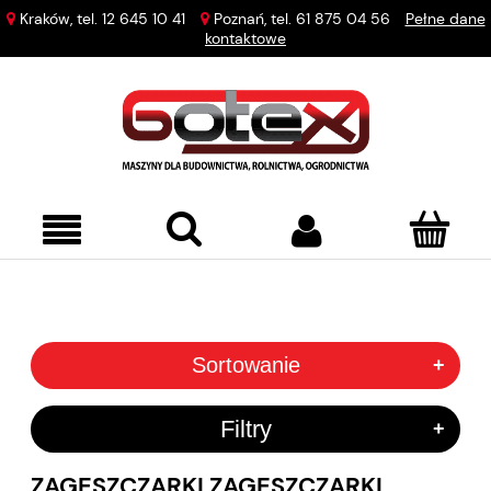
Kraków, tel.
12 645 10 41
Poznań, tel.
61 875 04 56
Pełne dane
kontaktowe
Sortowanie
+
Filtry
+
ZAGĘSZCZARKI ZAGĘSZCZARKI