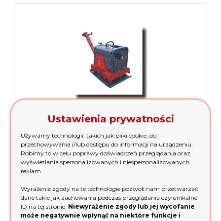
Ustawienia prywatności
Zagęszczarka rewersyjna Project ZGS-45 Honda GX390
Używamy technologii, takich jak pliki cookie, do
przechowywania i/lub dostępu do informacji na urządzeniu.
31 388,37 zł
Robimy to w celu poprawy doświadczeń przeglądania oraz
wyświetlania spersonalizowanych i niespersonalizowanych
reklam.
dodaj do koszyka
Wyrażenie zgody na te technologie pozwoli nam przetwarzać
dane takie jak zachowania podczas przeglądania czy unikalne
ID na tej stronie.
Niewyrażenie zgody lub jej wycofanie
może negatywnie wpłynąć na niektóre funkcje i