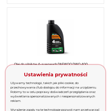
Olej do silników 4-suwowych DAEWOO DWO 400
SAE30 SAE 30 0,6l
Ustawienia prywatności
20,00 zł
Używamy technologii, takich jak pliki cookie, do
przechowywania i/lub dostępu do informacji na urządzeniu.
Robimy to w celu poprawy doświadczeń przeglądania oraz
wyświetlania spersonalizowanych i niespersonalizowanych
powiadom o dostępności
reklam.
Wyrażenie zgody na te technologie pozwoli nam przetwarzać