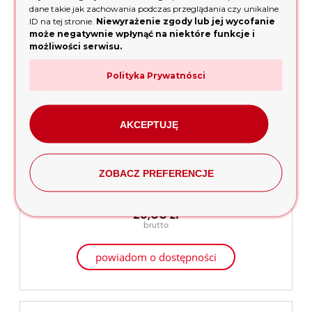
dane takie jak zachowania podczas przeglądania czy unikalne
ID na tej stronie.
Niewyrażenie zgody lub jej wycofanie
może negatywnie wpłynąć na niektóre funkcje i
możliwości serwisu.
Polityka Prywatnósci
AKCEPTUJĘ
Olej do silników 4-suwowych DAEWOO DWO 600
ZOBACZ PREFERENCJE
SAE30 600ml
25,00 zł
powiadom o dostępności