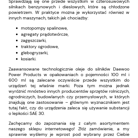
Sprawdzają się one przede wszystkim w czterosuwowych
silnikach benzynowych i dieslowych, które są chłodzone
powietrzem. W praktyce można je wykorzystać również w
innych maszynach, takich jak chociażby:
motopompy spalinowe,
agregaty prądotwórcze,
zagęszczarki,
traktory ogrodowe,
glebogryzarki,
kosiarki.
Zaawansowane technologicznie oleje do silników Daewoo
Power Products w opakowaniach o pojemności 100 ml i
600 ml są zalecane oczywiście przede wszystkim do
urządzeń tej właśnie marki. Poza tym można jednak
wyróżnić mnóstwo innych producentów sprzętów rolniczych,
ogrodniczych, budowlanych czy przemysłowych, w których
znajdują one zastosowanie – głównym wyznacznikiem jest
tutaj fakt, czy do urządzenia zaleca się używanie substancji
o lepkości SAE 30.
Zachęcamy do zapoznania się z całym asortymentem
naszego sklepu internetowego! Złóż zamówienie, a my
sprawnie wyślemy je wprost pod wybrany przez Ciebie