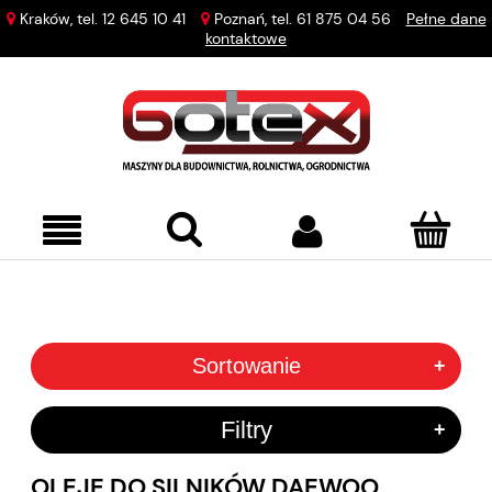
Kraków, tel.
12 645 10 41
Poznań, tel.
61 875 04 56
Pełne dane
kontaktowe
Sortowanie
+
Filtry
+
OLEJE DO SILNIKÓW DAEWOO