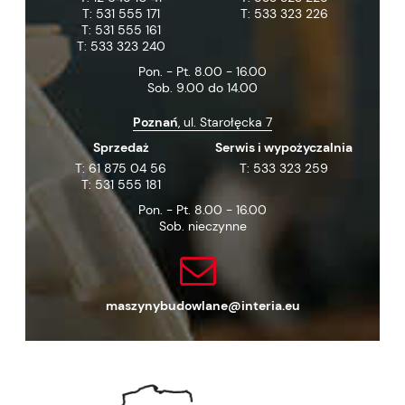
T:
531 555 171
T:
533 323 226
T:
531 555 161
T:
533 323 240
Pon. - Pt. 8.00 - 16.00
Sob. 9.00 do 14.00
Poznań
, ul. Starołęcka 7
Sprzedaż
Serwis i wypożyczalnia
T:
61 875 04 56
T:
533 323 259
T:
531 555 181
Pon. - Pt. 8.00 - 16.00
Sob. nieczynne
maszynybudowlane@interia.eu