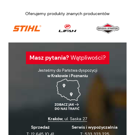
Oferujemy produkty znanych producentów
Masz pytania?
Wątpliwości?
Jesteśmy do Państwa dyspozycji
w Krakowie i Poznaniu
Kraków
, ul. Saska 27
Sprzedaż
Serwis i wypożyczalnia
T:
12 645 10 41
T:
533 323 225