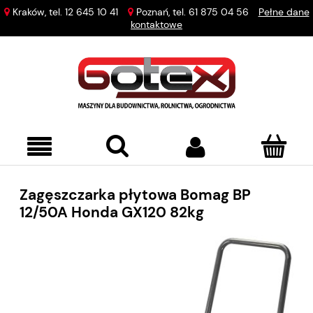
Kraków, tel.
12 645 10 41
Poznań, tel.
61 875 04 56
Pełne dane
kontaktowe
Zagęszczarka płytowa Bomag BP
12/50A Honda GX120 82kg