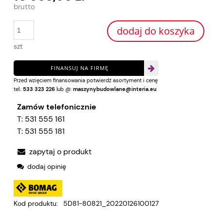
dodaj do koszyka
szt
FINANSUJ NA FIRMĘ
Przed wzięciem finansowania potwierdź asortyment i cenę
tel.:
533 323 226
lub @:
maszynybudowlane@interia.eu
Zamów telefonicznie
T:
531 555 161
T:
531 555 181
zapytaj o produkt
dodaj opinię
Kod produktu:
5D81-80821_20220126100127