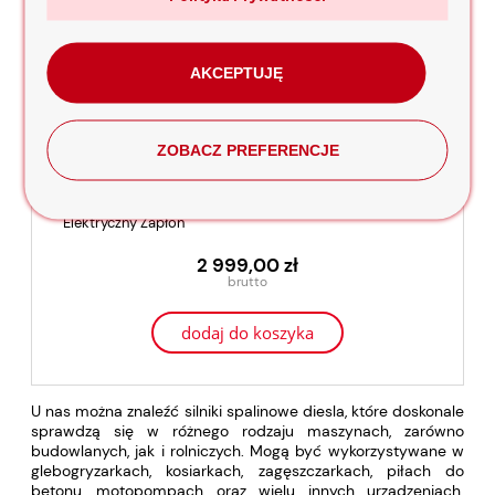
AKCEPTUJĘ
ZOBACZ PREFERENCJE
Silnik diesla Holida 186FE L100 9,5KM wał. 25,4mm
Elektryczny Zapłon
2 999,00 zł
dodaj do koszyka
U nas można znaleźć silniki spalinowe diesla, które doskonale
sprawdzą się w różnego rodzaju maszynach, zarówno
budowlanych, jak i rolniczych. Mogą być wykorzystywane w
glebogryzarkach, kosiarkach, zagęszczarkach, piłach do
betonu, motopompach oraz wielu innych urządzeniach.