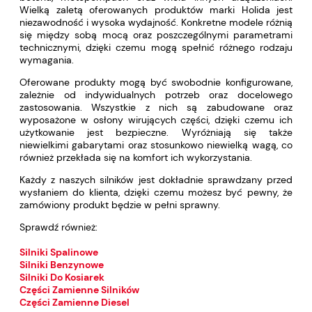
Wielką zaletą oferowanych produktów marki Holida jest
niezawodność i wysoka wydajność. Konkretne modele różnią
się między sobą mocą oraz poszczególnymi parametrami
technicznymi, dzięki czemu mogą spełnić różnego rodzaju
wymagania.
Oferowane produkty mogą być swobodnie konfigurowane,
zależnie od indywidualnych potrzeb oraz docelowego
zastosowania. Wszystkie z nich są zabudowane oraz
wyposażone w osłony wirujących części, dzięki czemu ich
użytkowanie jest bezpieczne. Wyróżniają się także
niewielkimi gabarytami oraz stosunkowo niewielką wagą, co
również przekłada się na komfort ich wykorzystania.
Każdy z naszych silników jest dokładnie sprawdzany przed
wysłaniem do klienta, dzięki czemu możesz być pewny, że
zamówiony produkt będzie w pełni sprawny.
Sprawdź również:
Silniki Spalinowe
Silniki Benzynowe
Silniki Do Kosiarek
Części Zamienne Silników
Części Zamienne Diesel