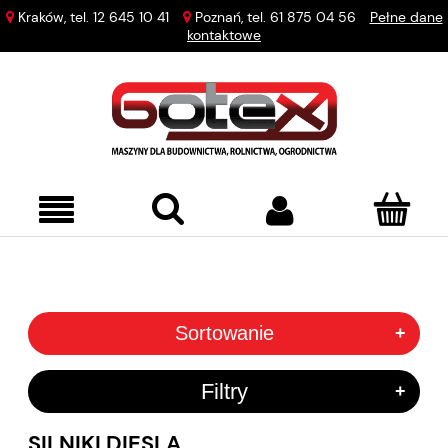
Kraków, tel.
12 645 10 41
Poznań, tel.
61 875 04 56
Pełne dane
kontaktowe
Sortowanie
+
Filtry
+
SILNIKI DIESLA