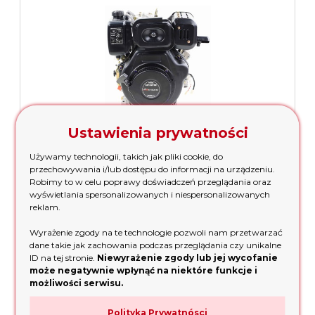
Ustawienia prywatności
Silnik diesla MS ENGINE SR 192FDE 14KM wał. 25,4mm
Używamy technologii, takich jak pliki cookie, do
przechowywania i/lub dostępu do informacji na urządzeniu.
Robimy to w celu poprawy doświadczeń przeglądania oraz
3 899,00 zł
wyświetlania spersonalizowanych i niespersonalizowanych
reklam.
dodaj do koszyka
Wyrażenie zgody na te technologie pozwoli nam przetwarzać
dane takie jak zachowania podczas przeglądania czy unikalne
ID na tej stronie.
Niewyrażenie zgody lub jej wycofanie
może negatywnie wpłynąć na niektóre funkcje i
możliwości serwisu.
Polityka Prywatnósci