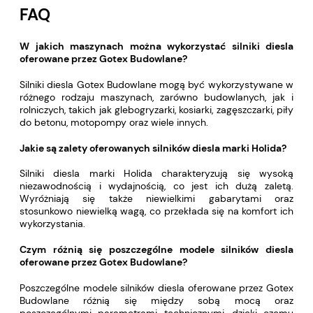
FAQ
W jakich maszynach można wykorzystać silniki diesla
oferowane przez Gotex Budowlane?
Silniki diesla Gotex Budowlane mogą być wykorzystywane w
różnego rodzaju maszynach, zarówno budowlanych, jak i
rolniczych, takich jak glebogryzarki, kosiarki, zagęszczarki, piły
do betonu, motopompy oraz wiele innych.
Jakie są zalety oferowanych silników diesla marki Holida?
Silniki diesla marki Holida charakteryzują się wysoką
niezawodnością i wydajnością, co jest ich dużą zaletą.
Wyróżniają się także niewielkimi gabarytami oraz
stosunkowo niewielką wagą, co przekłada się na komfort ich
wykorzystania.
Czym różnią się poszczególne modele silników diesla
oferowane przez Gotex Budowlane?
Poszczególne modele silników diesla oferowane przez Gotex
Budowlane różnią się między sobą mocą oraz
poszczególnymi parametrami technicznymi, dzięki czemu