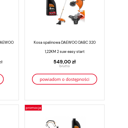
 DAEWOO
Kosa spalinowa DAEWOO DABC 320
1,22KM 2 suw easy start
549,00 zł
zł
powiadom o dostępności
promocja