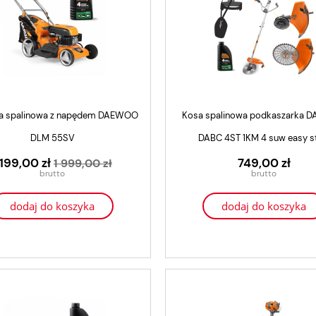
ka spalinowa z napędem DAEWOO
Kosa spalinowa podkaszarka
DLM 55SV
DABC 4ST 1KM 4 suw easy s
 199,00 zł
749,00 zł
1 999,00 zł
dodaj do koszyka
dodaj do koszyka