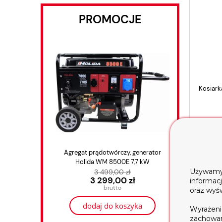
PROMOCJE
Kosiar
1
p
Agregat prądotwórczy, generator
GLEB
Holida WM 8500E 7,7 kW
HOLIDA
Używamy t
3 499,00 zł
3 299,00 zł
informac
oraz wyś
dodaj do koszyka
Wyrażeni
zachowani