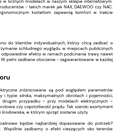
pne w licznych modelach w naszym sklepie internetowym.
producentów - takich marek jak NAX, DAEWOO czy NAC.
ergonomicznym kształtom zapewnią komfort w trakcie
wno do klientów indywidualnych, którzy chcą zadbać o
utrzymanie schludnego wyglądu w miejscach publicznych
iają odpowiednie efekty w ramach podcinania trawy nawet
). W pełni zadbane otoczenie - zagwarantowane w każdej
boru
lektryczne zróżnicowane są pod względem parametrów
i typie silnika, maksymalnych obrotach i pojemności,
W drugim przypadku – przy modelach elektrycznych –
otowa czy częstotliwość prądu. Tak szeroki asortyment
rodowiska, w którym sprzęt zostanie użyty.
 spalinowe będzie najbardziej dopasowane do potrzeb?
u. Wspólnie zadbamy o efekt cieszących oko terenów