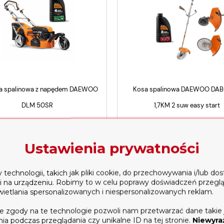
ka spalinowa z napędem DAEWOO
Kosa spalinowa DAEWOO DAB
DLM 50SR
1,7KM 2 suw easy start
 199,00 zł
599,00 zł
1 899,00 zł
Ustawienia prywatności
owiadom o dostępności
powiadom o dostępnoś
OGRYZARKA SPALINOWA
Glebogryzarka Spalinowa Weima
 WM900M-3 ZESTAW GIGANT
WMX620
echnologii, takich jak pliki cookie, do przechowywania i/lub do
+ KOSIARKA
4 899,00 zł
4 499,00 zł
4 299,00 zł
3 799,00 zł
ji na urządzeniu. Robimy to w celu poprawy doświadczeń przegl
wietlania spersonalizowanych i niespersonalizowanych reklam.
dodaj do koszyka
powiadom o dostępności
e zgody na te technologie pozwoli nam przetwarzać dane takie 
a podczas przeglądania czy unikalne ID na tej stronie.
Niewyra