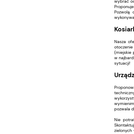
wybrać od
Proponuje
Pozwolą 
wykonywan
Kosiar
Nasza ofe
otoczenie
(miejskie
w najbard
sytuacji!
Urządz
Proponow
techniczn
wykorzyst
wymienimy
pozwala d
Nie potra
Skontakt
zielonych 