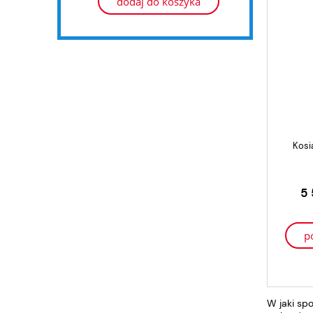
dodaj do koszyka
Kosi
5 
p
W jaki sp