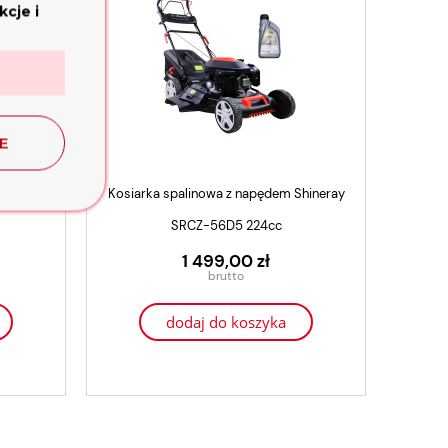
cje i
E
hineray
Kosiarka spalinowa z napędem Shineray
SRCZ-56D5 224cc
1 499,00 zł
dodaj do koszyka