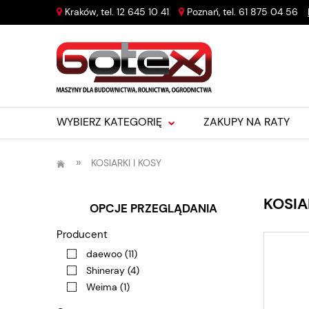
Kraków, tel.
12 645 10 41
Poznań, tel.
61 875 04 56
WYBIERZ KATEGORIĘ
ZAKUPY NA RATY
»
KOSIARKI I KOSY
KOSIA
OPCJE PRZEGLĄDANIA
Producent
daewoo
(11)
Shineray
(4)
Weima
(1)