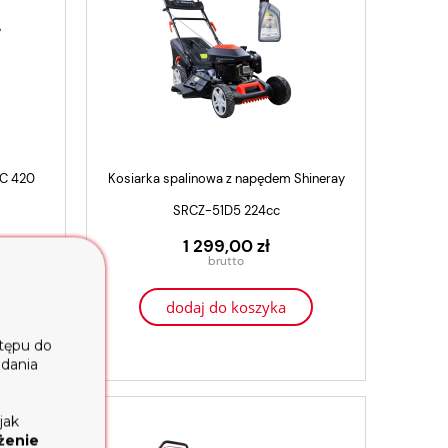
C 420
Kosiarka spalinowa z napędem Shineray
SRCZ-51D5 224cc
1 299,00 zł
ci
dodaj do koszyka
Glebogryzarka k
Glebogryzarka Spalinowa Weima
WMX5
WMX620 + belka + 2 x obsypnik
stępu do
3 599
5 399,00 zł
2 649
4 599,00 zł
ądania
dodaj d
powiadom o dostępności
jak
żenie