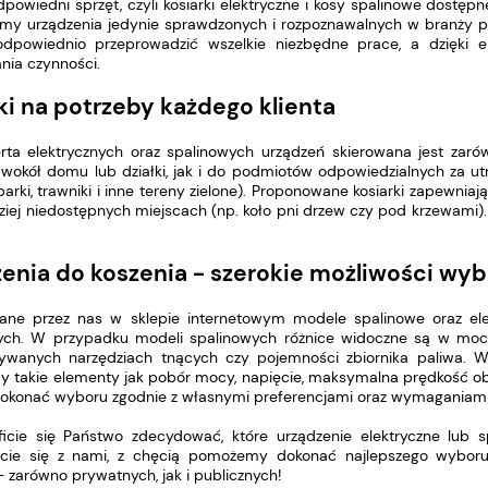
powiedni sprzęt, czyli kosiarki elektryczne i kosy spalinowe dostę
my urządzenia jedynie sprawdzonych i rozpoznawalnych w branży 
odpowiednio przeprowadzić wszelkie niezbędne prace, a dzięki 
ia czynności.
ki na potrzeby każdego klienta
rta elektrycznych oraz spalinowych urządzeń skierowana jest zaró
 wokół domu lub działki, jak i do podmiotów odpowiedzialnych za 
 parki, trawniki i inne tereny zielone). Proponowane kosiarki zapewn
ziej niedostępnych miejscach (np. koło pni drzew czy pod krzewami
enia do koszenia - szerokie możliwości wy
ane przez nas w sklepie internetowym modele spalinowe oraz e
ych. W przypadku modeli spalinowych różnice widoczne są w mocy 
ywanych narzędziach tnących czy pojemności zbiornika paliwa. 
 takie elementy jak pobór mocy, napięcie, maksymalna prędkość obr
okonać wyboru zgodnie z własnymi preferencjami oraz wymaganiami ś
ficie się Państwo zdecydować, które urządzenie elektryczne lub
ujcie się z nami, z chęcią pomożemy dokonać najlepszego wybor
- zarówno prywatnych, jak i publicznych!