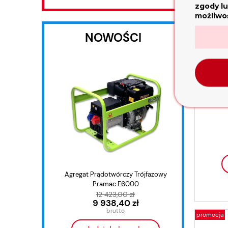
zgody lu
możliwoś
NOWOŚCI
Kosiar
Agregat Prądotwórczy Trójfazowy
Agrega
Pramac E6000
12 423,00 zł
9 938,40 zł
promocja