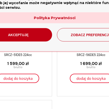
b jej wycofanie może negatywnie wpłynąć na niektóre funk
ci serwisu.
Polityka Prywatnósci
AKCEPTUJĘ
ZOBACZ PREFERENCJ
ka spalinowa z napędem Shineray
Kosiarka spalinowa z napędem S
SRCZ-51DE5 224cc
SRCZ-56DE5 224cc
1 599,00 zł
1 699,00 zł
dodaj do koszyka
dodaj do koszyka
t Prądotwórczy Trójfazowy
Pramac DX8500
11 070,00 zł
8 856,00 zł