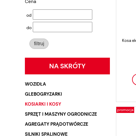
Cena
od
do
Kosa e
filtruj
NA SKRÓTY
WOZIDŁA
GLEBOGRYZARKI
KOSIARKI I KOSY
promocja
SPRZĘT I MASZYNY OGRODNICZE
AGREGATY PRĄDOTWÓRCZE
SILNIKI SPALINOWE