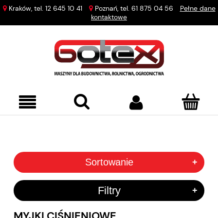
Kraków, tel.
12 645 10 41
Poznań, tel.
61 875 04 56
Pełne dane
kontaktowe
Sortowanie
+
Filtry
+
MYJKI CIŚNIENIOWE