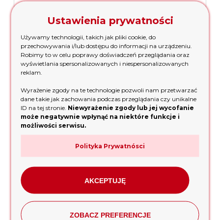
Ustawienia prywatności
Używamy technologii, takich jak pliki cookie, do
przechowywania i/lub dostępu do informacji na urządzeniu.
Robimy to w celu poprawy doświadczeń przeglądania oraz
wyświetlania spersonalizowanych i niespersonalizowanych
reklam.
Wyrażenie zgody na te technologie pozwoli nam przetwarzać
Myjka ciśnieniowa DAEWOO DAW 700 3100W 190 bar
dane takie jak zachowania podczas przeglądania czy unikalne
ID na tej stronie.
Niewyrażenie zgody lub jej wycofanie
może negatywnie wpłynąć na niektóre funkcje i
możliwości serwisu.
1 799,00 zł
Polityka Prywatnósci
dodaj do koszyka
AKCEPTUJĘ
promocja
ZOBACZ PREFERENCJE