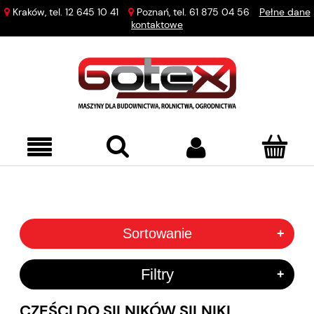
Kraków, tel.
12 645 10 41
Poznań, tel.
61 875 04 56
Pełne dane
kontaktowe
Sortowanie
+
Filtry
+
CZĘŚCI DO SILNIKÓW SILNIKI