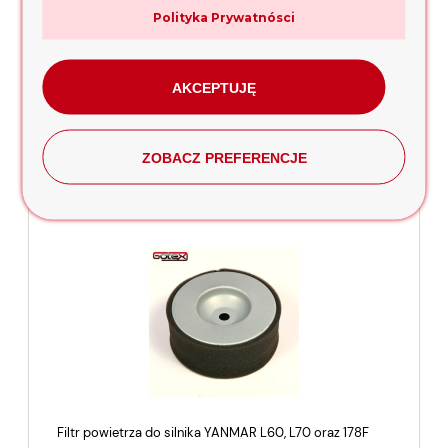
Filtr paliwa do silnika YANMAR L60, L70 oraz 178F Bergo,
Polityka Prywatnósci
Proton, Kraftwele, Genezo.
29,00 zł
AKCEPTUJĘ
dodaj do koszyka
ZOBACZ PREFERENCJE
Filtr powietrza do silnika YANMAR L60, L70 oraz 178F