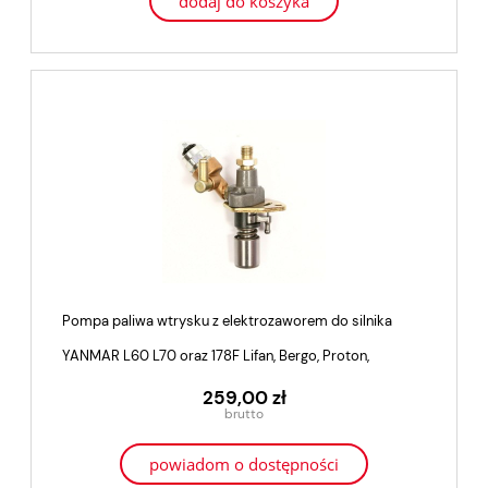
dodaj do koszyka
Pompa paliwa wtrysku z elektrozaworem do silnika
YANMAR L60 L70 oraz 178F Lifan, Bergo, Proton,
Kraftwele, Genezo
259,00 zł
powiadom o dostępności