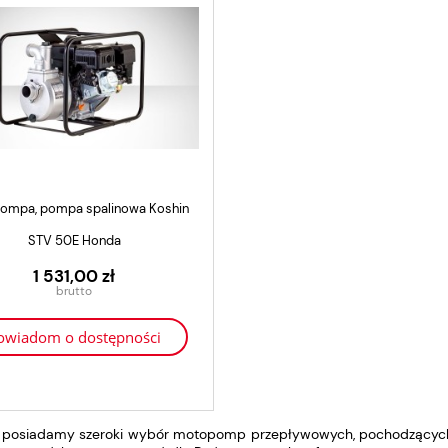
t Prądotwórczy Trójfazowy
Pramac DX8500
11 070,00 zł
8 856,00 zł
ompa, pompa spalinowa Koshin
dodaj do koszyka
STV 50E Honda
1 531,00 zł
owiadom o dostępności
 posiadamy szeroki wybór motopomp przepływowych, pochodzących o