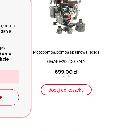
stępu do
ądania
jak
Holida
Motopompa, pompa spalinowa Holida
żenie
cje i
ik 13KM
QGZ40-20 200L/MIN
699,00 zł
dodaj do koszyka
E