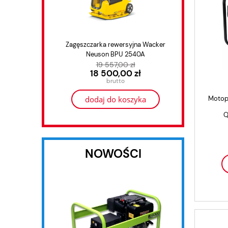
Zagęszczarka rewersyjna Wacker
Agrega
Neuson BPU 2540A
Ho
19 557,00 zł
18 500,00 zł
Motop
dodaj do koszyka
Q
NOWOŚCI