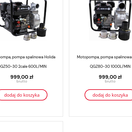
t prądotwórczy, generator
GLEBOGRYZARKA SPALINOWA
lida WM 8500E 7,7 kW
HOLIDA WM900M-3 ZESTAW GIGAN
+ KOSIARKA
3 499,00 zł
4 899,00 zł
3 299,00 zł
4 299,00 zł
ompa, pompa spalinowa Holida
Motopompa, pompa spalinowa 
dodaj do koszyka
dodaj do koszyka
GZ50-30 2cale 600L/MIN
QGZ80-30 1000L/MIN
999,00 zł
999,00 zł
dodaj do koszyka
dodaj do koszyka