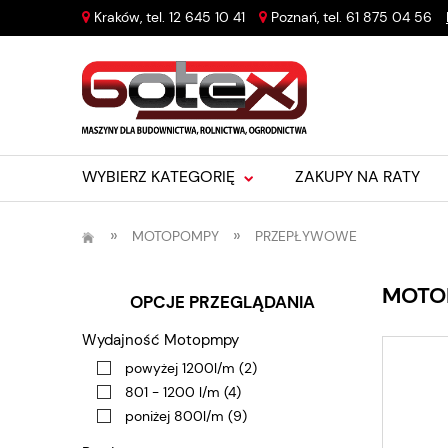
Kraków, tel.
12 645 10 41
Poznań, tel.
61 875 04 56
WYBIERZ KATEGORIĘ
ZAKUPY NA RATY
»
»
MOTOPOMPY
PRZEPŁYWOWE
MOTO
OPCJE PRZEGLĄDANIA
Wydajność Motopmpy
powyżej 1200l/m
(2)
801 - 1200 l/m
(4)
poniżej 800l/m
(9)