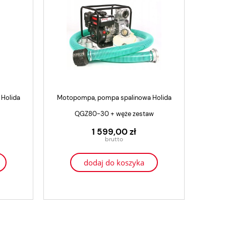
Glebogryzarka Spalinowa Weima
Glebogryzarka 
T
WMX620
WMX620 + belka
4 499,00 zł
5 399
3 799,00 zł
4 599
Holida
Motopompa, pompa spalinowa Holida
powiadom o dostępności
powiadom o
QGZ80-30 + węże zestaw
1 599,00 zł
dodaj do koszyka