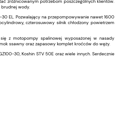
tać zróżnicowanym potrzebom poszczególnych klientów.
i brudnej wody.
00-30 EL. Pozwalający na przepompowywanie nawet 1600
dnocylindrowy, czterosuwowy silnik chłodzony powietrzem
 się z motopompy spalinowej wyposażonej w nasady
i, smok ssawny oraz zapasowy komplet kroćców do węży.
100-30, Koshin STV 50E oraz wiele innych. Serdecznie