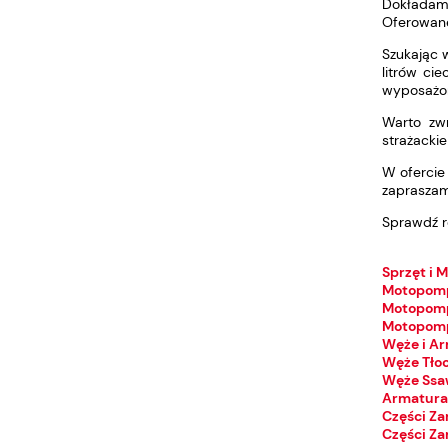
Dokładamy
Oferowane
Szukając 
litrów ci
wyposażon
Warto zw
strażacki
W ofercie
zapraszam
Sprawdź r
Sprzęt i 
Motopom
Motopom
Motopomp
Węże i A
Węże Tło
Węże Ss
Armatura
Części Z
Części Z