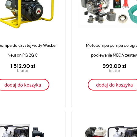
ompa do czystej wody Wacker
Motopompa pompa do ogr
Neuson PG 2G C
podlewania MEGA zesta
1 512,90 zł
999,00 zł
dodaj do koszyka
dodaj do koszyka