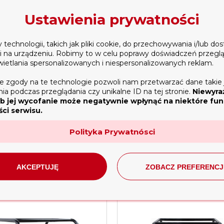
Ustawienia prywatności
echnologii, takich jak pliki cookie, do przechowywania i/lub do
ji na urządzeniu. Robimy to w celu poprawy doświadczeń przegl
wietlania spersonalizowanych i niespersonalizowanych reklam.
e zgody na te technologie pozwoli nam przetwarzać dane takie 
ompa, pompa spalinowa Koshin
Motopompa, pompa spalinowa 
a podczas przeglądania czy unikalne ID na tej stronie.
Niewyra
b jej wycofanie może negatywnie wpłynąć na niektóre funk
SEH 80X Honda zestaw
QGZ100-30 4cale 1600l/min siln
ci serwisu.
3 449,00 zł
1 799,00 zł
Polityka Prywatnósci
owiadom o dostępności
dodaj do koszyka
AKCEPTUJĘ
ZOBACZ PREFERENCJ