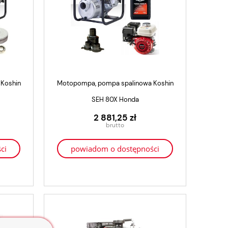
Koshin
Motopompa, pompa spalinowa Koshin
SEH 80X Honda
2 881,25 zł
ci
powiadom o dostępności