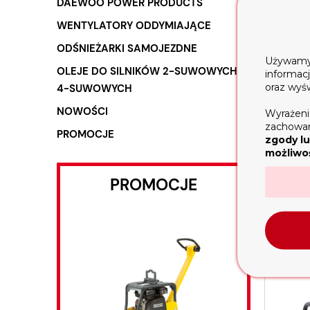
DAEWOO POWER PRODUCTS
WENTYLATORY ODDYMIAJĄCE
ODŚNIEŻARKI SAMOJEZDNE
Używamy t
OLEJE DO SILNIKÓW 2-SUWOWYCH I
informac
oraz wyś
4-SUWOWYCH
NOWOŚCI
Wyrażeni
Motop
zachowani
PROMOCJE
zgody lu
możliwoś
PROMOCJE
p