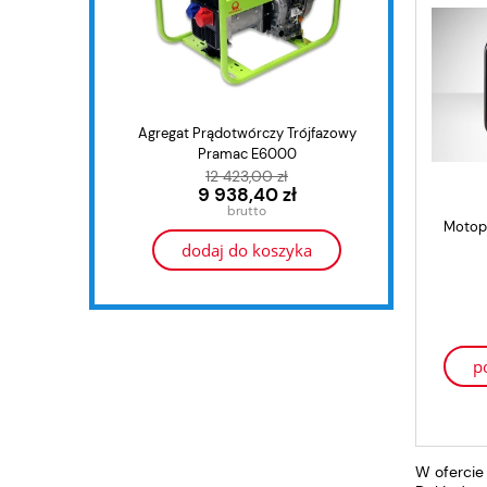
Agregat Prądotwórczy Trójfazowy
Agrega
Pramac E6000
12 423,00 zł
9 938,40 zł
Motop
dodaj do koszyka
p
W ofercie