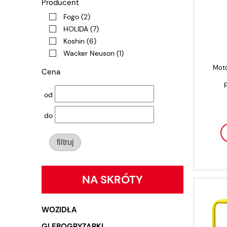
Producent
Fogo
(2)
HOLIDA
(7)
Koshin
(6)
Wacker Neuson
(1)
Moto
Cena
od
do
filtruj
NA SKRÓTY
WOZIDŁA
GLEBOGRYZARKI