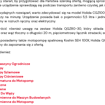
 starań, by przygotować dla Państwa szeroką ofertę, mogącą spros
 urządzenia sprawdzają się podczas transportu zarówno czystej, jak 
wydajnych rozwiązań, warto zdecydować się na model Holida CGZ1
eczy na minutę. Urządzenie posiada bak o pojemności 5,5 litra i je
y w rozruch ręczny oraz elektryczny.
rócić również uwagę na zestaw Holida QGZ80-30, który składa
e oraz wąż tłoczny o długości 20 m, pięciometrowy łącznik strażack
 posiadamy także motopompę spalinową Koshin SEH 100X, Holida QGZ
y do zapoznania się z ofertą.
ównież:
Maszyny Ogrodnicze
py
py Szlamowe
y Ciśnieniowe
rmatura do Motopomp
czne
awne
 Do Węży
amienne do Maszyn Budowlanych
amienne do Motopomp