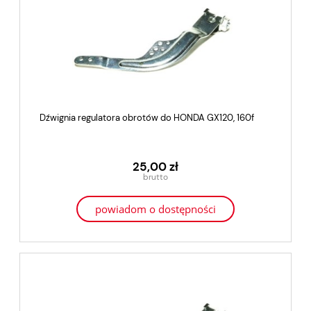
Dźwignia regulatora obrotów do HONDA GX120, 160f
25,00 zł
powiadom o dostępności