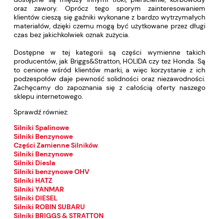
oraz zawory. Oprócz tego sporym zainteresowaniem
klientów cieszą się gaźniki wykonane z bardzo wytrzymałych
materiałów, dzięki czemu mogą być użytkowane przez długi
czas bez jakichkolwiek oznak zużycia.
Dostępne w tej kategorii są części wymienne takich
producentów, jak Briggs&Stratton, HOLIDA czy też Honda. Są
to cenione wśród klientów marki, a więc korzystanie z ich
podzespołów daje pewność solidności oraz niezawodności.
Zachęcamy do zapoznania się z całością oferty naszego
sklepu internetowego.
Sprawdź również:
Silniki Spalinowe
Silniki Benzynowe
Części Zamienne Silników
Silniki Benzynowe
Silniki Diesla
Silniki benzynowe OHV
Silniki HATZ
Silniki YANMAR
Silniki DIESEL
Silniki ROBIN SUBARU
Silniki BRIGGS & STRATTON