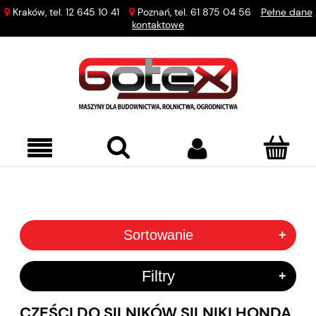
Kraków, tel.
12 645 10 41
Poznań, tel.
61 875 04 56
Pełne dane
kontaktowe
Sortowanie
+
Filtry
+
CZĘŚCI DO SILNIKÓW SILNIKI HONDA