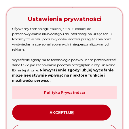
19,00 zł
Ustawienia prywatności
dodaj do koszyka
Używamy technologii, takich jak pliki cookie, do
przechowywania i/lub dostępu do informacji na urządzeniu.
Robimy to w celu poprawy doświadczeń przeglądania oraz
wyświetlania spersonalizowanych i niespersonalizowanych
reklam.
Wyrażenie zgody na te technologie pozwoli nam przetwarzać
dane takie jak zachowania podczas przeglądania czy unikalne
ID na tej stronie.
Niewyrażenie zgody lub jej wycofanie
może negatywnie wpłynąć na niektóre funkcje i
możliwości serwisu.
Polityka Prywatnósci
Łożysko łożyska 62/22 do Honda GX120
AKCEPTUJĘ