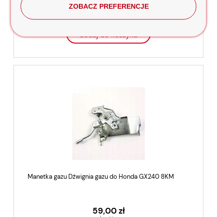
59,00 zł
ZOBACZ PREFERENCJE
dodaj do koszyka
Manetka gazu Dźwignia gazu do Honda GX240 8KM
59,00 zł