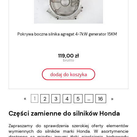
Pokrywa boczna silnika agregat 4-7kW generator 15KM
119,00 zł
dodaj do koszyka
«
1
2
3
4
5
...
16
»
Części zamienne do silników Honda
Zapraszamy do sprawdzenia szerokiej oferty elementów
wymiennych do silników marki Honda. W asortymencie
dostępne są między innymi tłoki, pierścienie, korbowody