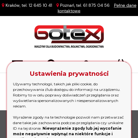
Kraków, tel.
12 645 10 41
Poznań, tel.
61 875 04 56
Pełne dane
kontaktowe
Ustawienia prywatności
Używamy technologii, takich jak pliki cookie, do
przechowywania i/lub dostępu do informacji na urządzeniu.
Nie znaleziono produktów spełniających podane
Robimy to w celu poprawy doświadczeń przeglądania oraz
kryteria.
wyświetlania spersonalizowanych i niespersonalizowanych
reklam.
Możliwość zakupów na raty
Wyrażenie zgody na te technologie pozwoli nam przetwarzać
Minimum formalności
dane takie jak zachowania podczas przeglądania czy unikalne
ID na tej stronie.
Niewyrażenie zgody lub jej wycofanie
może negatywnie wpłynąć na niektóre funkcje i