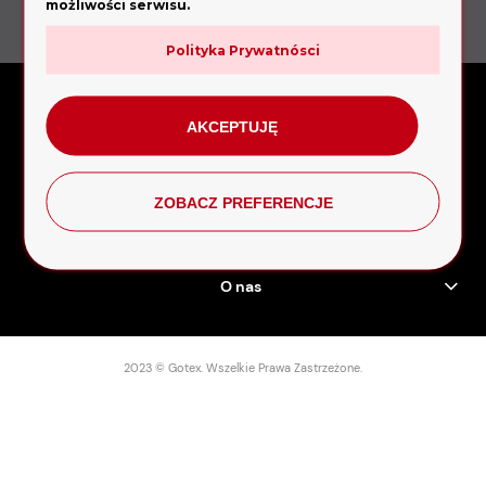
możliwości serwisu.
Zadzwoń:
531 555 161
Polityka Prywatnósci
Pomoc
AKCEPTUJĘ
Płatności i dostawa
ZOBACZ PREFERENCJE
Gwarancja i zwroty
O nas
2023 © Gotex. Wszelkie Prawa Zastrzeżone.