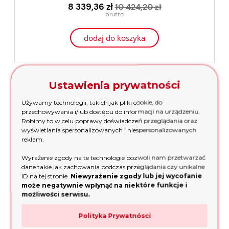
8 339,36 zł
10 424,20 zł
dodaj do koszyka
promocja
Ustawienia prywatności
Używamy technologii, takich jak pliki cookie, do
przechowywania i/lub dostępu do informacji na urządzeniu.
Robimy to w celu poprawy doświadczeń przeglądania oraz
wyświetlania spersonalizowanych i niespersonalizowanych
reklam.
Wyrażenie zgody na te technologie pozwoli nam przetwarzać
dane takie jak zachowania podczas przeglądania czy unikalne
ID na tej stronie.
Niewyrażenie zgody lub jej wycofanie
może negatywnie wpłynąć na niektóre funkcje i
Agregat prądotwórczy Fogo FH 8000 TR Honda
możliwości serwisu.
generator
Polityka Prywatnósci
7 924,08 zł
9 905,10 zł