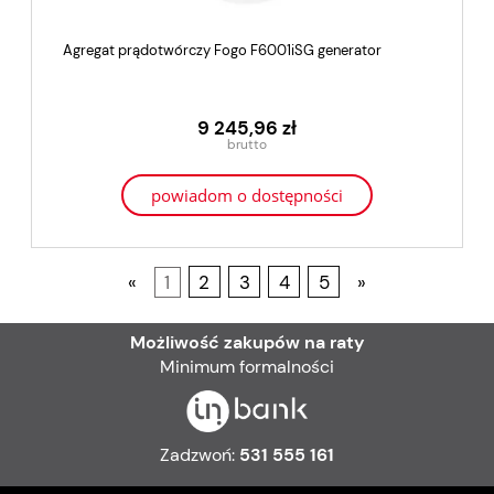
Agregat prądotwórczy Fogo F6001iSG generator
9 245,96 zł
powiadom o dostępności
«
1
2
3
4
5
»
Możliwość zakupów na raty
Minimum formalności
Zadzwoń:
531 555 161