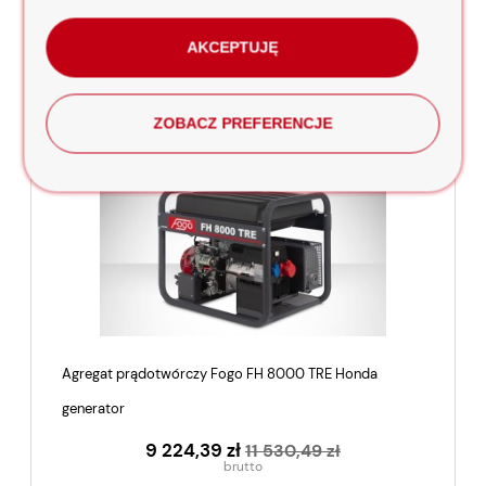
AKCEPTUJĘ
dodaj do koszyka
ZOBACZ PREFERENCJE
promocja
Agregat prądotwórczy Fogo FH 8000 TRE Honda
generator
9 224,39 zł
11 530,49 zł