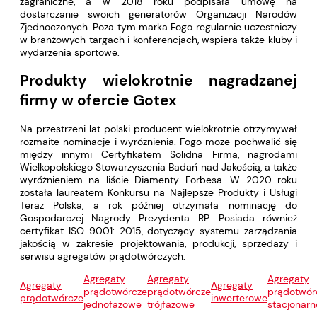
zagraniczne, a w 2018 roku podpisała umowę na
dostarczanie swoich generatorów Organizacji Narodów
Zjednoczonych. Poza tym marka Fogo regularnie uczestniczy
w branżowych targach i konferencjach, wspiera także kluby i
wydarzenia sportowe.
Produkty wielokrotnie nagradzanej
firmy w ofercie Gotex
Na przestrzeni lat polski producent wielokrotnie otrzymywał
rozmaite nominacje i wyróżnienia. Fogo może pochwalić się
między innymi Certyfikatem Solidna Firma, nagrodami
Wielkopolskiego Stowarzyszenia Badań nad Jakością, a także
wyróżnieniem na liście Diamenty Forbesa. W 2020 roku
została laureatem Konkursu na Najlepsze Produkty i Usługi
Teraz Polska, a rok później otrzymała nominację do
Gospodarczej Nagrody Prezydenta RP. Posiada również
certyfikat ISO 9001: 2015, dotyczący systemu zarządzania
jakością w zakresie projektowania, produkcji, sprzedaży i
serwisu agregatów prądotwórczych.
Agregaty
Agregaty
Agregaty
Agregaty
Agregaty
prądotwórcze
prądotwórcze
prądotwór
prądotwórcze
inwerterowe
jednofazowe
trójfazowe
stacjonarn