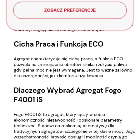
ZOBACZ PREFERENCJE
Wykorzystanie technologii inwerterowej w agregacie Fogo
F4001 iS gwarantuje wyższą jakość i stabilność zasilania niż
tradycyjne sieci elektryczne. Jest to kluczowe dla urządzeń,
które wymagają niezawodnego źródła prądu.
Cicha Praca i Funkcja ECO
Agregat charakteryzuje się cichą pracą, a funkcja ECO
pozwala na zmniejszenie obrotów silnika i zużycia paliwa,
gdy pełna moc nie jest wymagana. Jest to ważne zarówno
dla oszczędności, jak i komfortu użytkowania.
Dlaczego Wybrać Agregat Fogo
F4001 iS
Fogo F4001 iS to agregat, który łączy w sobie
ekonomiczność, niezawodność i doskonałe parametry
techniczne. Stanowi on znakomitą alternatywę dla
tradycyjnych agregatów, szczególnie w tej klasie mocy. Jego
wszechstronność, łatwość obsługi i mobilność czynią go