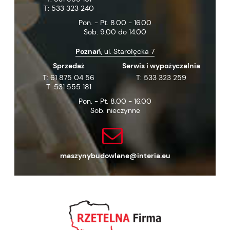
T:
533 323 240
Pon. - Pt. 8.00 - 16.00
Sob. 9.00 do 14.00
Poznań
, ul. Starołęcka 7
Sprzedaż
Serwis i wypożyczalnia
T:
61 875 04 56
T:
533 323 259
T:
531 555 181
Pon. - Pt. 8.00 - 16.00
Sob. nieczynne
maszynybudowlane@interia.eu