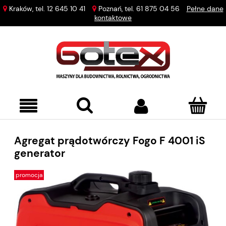
Kraków, tel.
12 645 10 41
Poznań, tel.
61 875 04 56
Pełne dane
kontaktowe
Agregat prądotwórczy Fogo F 4001 iS
generator
promocja