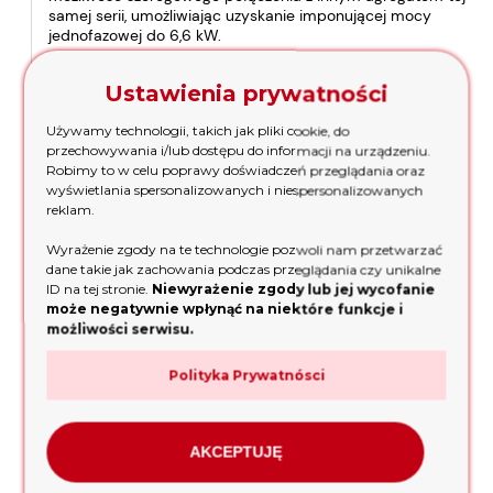
samej serii, umożliwiając uzyskanie imponującej mocy
jednofazowej do 6,6 kW.
Mobilność i Łatwość Transportu
Ustawienia prywatności
Używamy technologii, takich jak pliki cookie, do
Dzięki praktycznym kółkom i rączce transportowej agregat
przechowywania i/lub dostępu do informacji na urządzeniu.
Fogo F4001 iS jest łatwy w przemieszczaniu, co jest istotne
Robimy to w celu poprawy doświadczeń przeglądania oraz
zarówno w użytkowaniu domowym, jak i profesjonalnym.
wyświetlania spersonalizowanych i niespersonalizowanych
Mobilność urządzenia zwiększa jego funkcjonalność w
reklam.
różnych środowiskach i sytuacjach.
Wyrażenie zgody na te technologie pozwoli nam przetwarzać
Prosta i Intuicyjna Obsługa
dane takie jak zachowania podczas przeglądania czy unikalne
ID na tej stronie.
Niewyrażenie zgody lub jej wycofanie
może negatywnie wpłynąć na niektóre funkcje i
Elektryczny rozrusznik z akumulatorem zapewnia prostotę
możliwości serwisu.
uruchamiania agregatu. W razie potrzeby możliwe jest
również manualne uruchomienie urządzenia. Ta prosta w
Polityka Prywatnósci
obsłudze funkcja czyni agregat przyjaznym dla
użytkowników na każdym poziomie doświadczenia.
Technologia Inwerterowa dla
AKCEPTUJĘ
Lepszej Jakości Zasilania