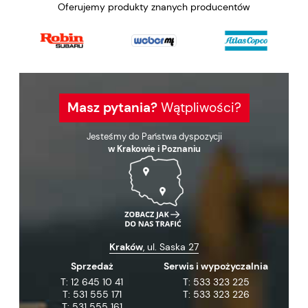
Oferujemy produkty znanych producentów
Masz pytania?
Wątpliwości?
Jesteśmy do Państwa dyspozycji
w Krakowie i Poznaniu
Kraków
, ul. Saska 27
Sprzedaż
Serwis i wypożyczalnia
T:
12 645 10 41
T:
533 323 225
T:
531 555 171
T:
533 323 226
T:
531 555 161