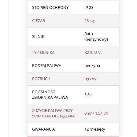
STOPIEŃ OCHRONY
IP 23
CIĘŻAR
28 kg
Rato
SILNIK
(benzynowy)
TYP SILNIKA
R210 D-Vi
RODZAJ PALIWA
benzyna
ROZRUCH
ręczny
POJEMNOŚĆ
5.5 L
ZBIORNIKA PALIWA
ZUŻYCIE PALIWA PRZY
0,97 / 1,54 l/h
50%/100% OBCIĄŻENIA
GWARANCJA
12 miesięcy