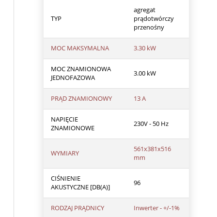
agregat
TYP
prądotwórczy
przenośny
MOC MAKSYMALNA
3.30 kW
MOC ZNAMIONOWA
3.00 kW
JEDNOFAZOWA
PRĄD ZNAMIONOWY
13 A
NAPIĘCIE
230V - 50 Hz
ZNAMIONOWE
561x381x516
WYMIARY
mm
CIŚNIENIE
96
AKUSTYCZNE [DB(A)]
RODZAJ PRĄDNICY
Inwerter - +/-1%