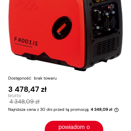
Dostępność:
brak towaru
3 478,47 zł
4 348,09 zł
Najniższa cena z 30 dni przed tą promocją:
4 348,09 zł
Jeżeli
30 dni
powiadom o
momen