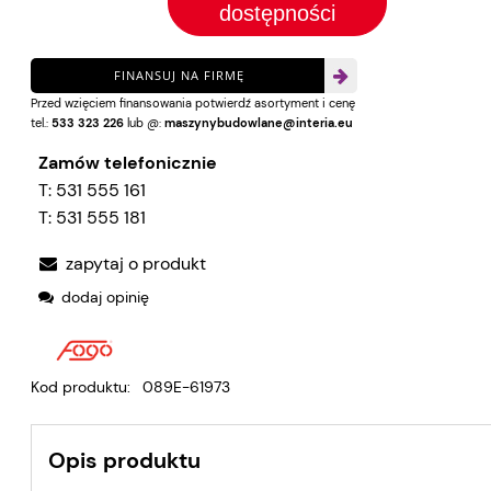
sprze
dostępności
FINANSUJ NA FIRMĘ
Przed wzięciem finansowania potwierdź asortyment i cenę
tel.:
533 323 226
lub @:
maszynybudowlane@interia.eu
Zamów telefonicznie
T:
531 555 161
T:
531 555 181
zapytaj o produkt
dodaj opinię
Kod produktu:
089E-61973
Opis produktu