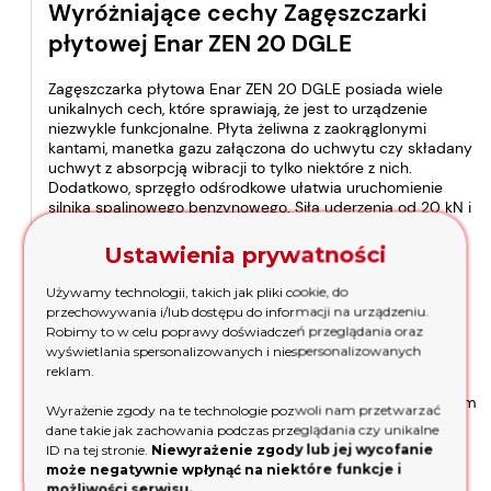
Wyróżniające cechy Zagęszczarki
płytowej Enar ZEN 20 DGLE
Zagęszczarka płytowa Enar ZEN 20 DGLE posiada wiele
unikalnych cech, które sprawiają, że jest to urządzenie
niezwykle funkcjonalne. Płyta żeliwna z zaokrąglonymi
kantami, manetka gazu załączona do uchwytu czy składany
uchwyt z absorpcją wibracji to tylko niektóre z nich.
Dodatkowo, sprzęgło odśrodkowe ułatwia uruchomienie
silnika spalinowego benzynowego. Siła uderzenia od 20 kN i
częstotliwość wibracji 5600 wib/min gwarantują
skuteczność pracy.
Ustawienia prywatności
Opcjonalne akcesoria do
Używamy technologii, takich jak pliki cookie, do
przechowywania i/lub dostępu do informacji na urządzeniu.
Zagęszczarki Enar ZEN 20 DGLE
Robimy to w celu poprawy doświadczeń przeglądania oraz
wyświetlania spersonalizowanych i niespersonalizowanych
reklam.
Oferowane u nas akcesoria do Zagęszczarki Enar ZEN 20
DGLE to m.in. 9 litrowy zbiornik na wodę wraz ze zraszaczem
Wyrażenie zgody na te technologie pozwoli nam przetwarzać
oraz płyta elastomerowa służąca do ubijania kostki
dane takie jak zachowania podczas przeglądania czy unikalne
brukowej.
ID na tej stronie.
Niewyrażenie zgody lub jej wycofanie
może negatywnie wpłynąć na niektóre funkcje i
Zakupiony u nas sprzęt - gwarancja jakości
możliwości serwisu.