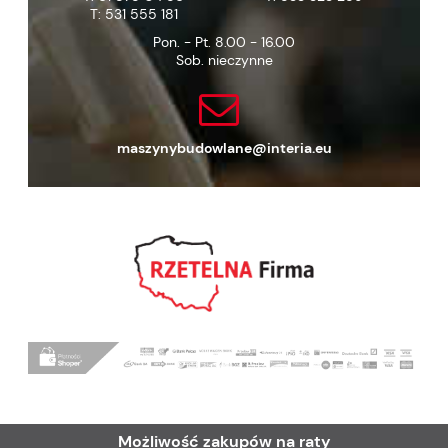
T:
531 555 181
Pon. - Pt. 8.00 - 16.00
Sob. nieczynne
maszynybudowlane@interia.eu
Możliwość zakupów na raty