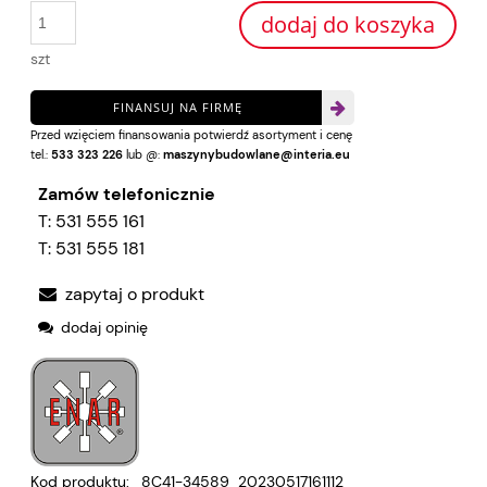
dodaj do koszyka
szt
FINANSUJ NA FIRMĘ
Przed wzięciem finansowania potwierdź asortyment i cenę
tel.:
533 323 226
lub @:
maszynybudowlane@interia.eu
Zamów telefonicznie
T:
531 555 161
T:
531 555 181
zapytaj o produkt
dodaj opinię
Kod produktu:
8C41-34589_20230517161112