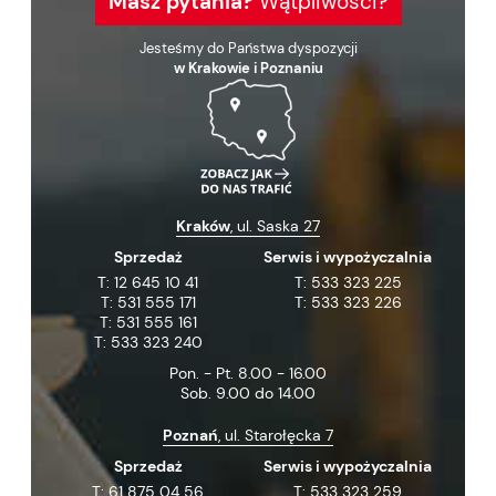
Masz pytania?
Wątpliwości?
Jesteśmy do Państwa dyspozycji
w Krakowie i Poznaniu
Kraków
, ul. Saska 27
Sprzedaż
Serwis i wypożyczalnia
T:
12 645 10 41
T:
533 323 225
T:
531 555 171
T:
533 323 226
T:
531 555 161
T:
533 323 240
Pon. - Pt. 8.00 - 16.00
Sob. 9.00 do 14.00
Poznań
, ul. Starołęcka 7
Sprzedaż
Serwis i wypożyczalnia
T:
61 875 04 56
T:
533 323 259