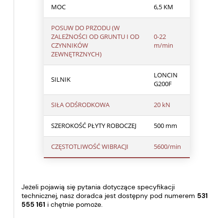
MOC
6,5 KM
POSUW DO PRZODU (W
ZALEŻNOŚCI OD GRUNTU I OD
0-22
CZYNNIKÓW
m/min
ZEWNĘTRZNYCH)
LONCIN
SILNIK
G200F
SIŁA ODŚRODKOWA
20 kN
SZEROKOŚĆ PŁYTY ROBOCZEJ
500 mm
CZĘSTOTLIWOŚĆ WIBRACJI
5600/min
Jeżeli pojawią się pytania dotyczące specyfikacji
technicznej, nasz doradca jest dostępny pod numerem
531
555 161
i chętnie pomoże.