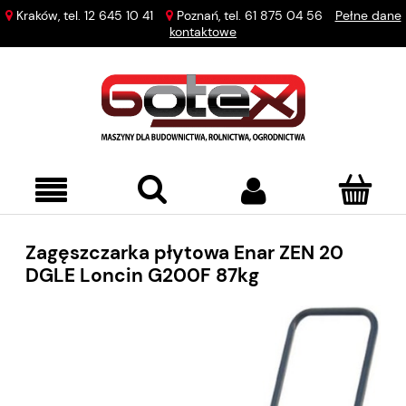
Kraków, tel.
12 645 10 41
Poznań, tel.
61 875 04 56
Pełne dane
kontaktowe
Zagęszczarka płytowa Enar ZEN 20
DGLE Loncin G200F 87kg