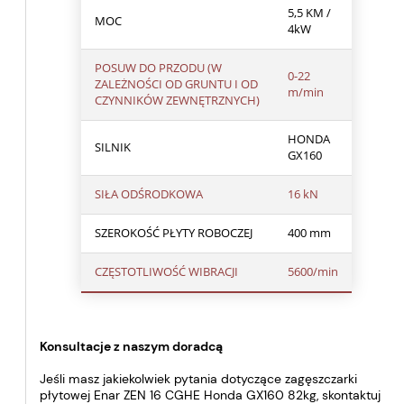
5,5 KM /
MOC
4kW
POSUW DO PRZODU (W
0-22
ZALEŻNOŚCI OD GRUNTU I OD
m/min
CZYNNIKÓW ZEWNĘTRZNYCH)
HONDA
SILNIK
GX160
SIŁA ODŚRODKOWA
16 kN
SZEROKOŚĆ PŁYTY ROBOCZEJ
400 mm
CZĘSTOTLIWOŚĆ WIBRACJI
5600/min
Konsultacje z naszym doradcą
Jeśli masz jakiekolwiek pytania dotyczące zagęszczarki
płytowej Enar ZEN 16 CGHE Honda GX160 82kg, skontaktuj