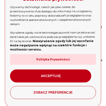
Gwarancja najwyższej jakości
Używamy technologii, takich jak pliki cookie, do
przechowywania i/lub dostępu do informacji na urządzeniu.
Robimy to w celu poprawy doświadczeń przeglądania oraz
Wybierając oferowane przez nas urządzenie, otrzymujesz
wyświetlania spersonalizowanych i niespersonalizowanych
gwarancję najwyższej jakości. Wszystkie nasze produkty, w
reklam.
tym zagęszczarka płytowa Enar ZEN 16 CGHE Honda GX160
82kg, zostały przetestowane i zatwierdzone przez
Wyrażenie zgody na te technologie pozwoli nam przetwarzać
profesjonalistów, co potwierdza ich niezawodność i
dane takie jak zachowania podczas przeglądania czy unikalne
trwałość.
ID na tej stronie.
Niewyrażenie zgody lub jej wycofanie
może negatywnie wpłynąć na niektóre funkcje i
Dbamy o satysfakcję naszych klientów, dlatego oferujemy
możliwości serwisu.
tylko urządzenia, które spełnią najwyższe standardy.
Zagęszczarka płytowa Enar ZEN 16 CGHE Honda GX160
Polityka Prywatnósci
82kg to doskonały wybór dla każdego specjalisty, który ceni
sobie profesjonalizm i efektywność.
Sprzęt, który kupujesz u nas, jest dostarczany po
AKCEPTUJĘ
przeprowadzeniu przeglądu zerowego
,
obejmującego zalanie maszyny olejem oraz kontrolne
uruchomienie. Dzięki temu masz pewność, że sprzęt jest w
pełni sprawny i gotowy do użytku.
ZOBACZ PREFERENCJE
Wsparcie po zakupie