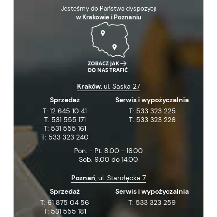
Jesteśmy do Państwa dyspozycji
w Krakowie i Poznaniu
Kraków
, ul. Saska 27
Sprzedaż
Serwis i wypożyczalnia
T:
12 645 10 41
T:
533 323 225
T:
531 555 171
T:
533 323 226
T:
531 555 161
T:
533 323 240
Pon. - Pt. 8.00 - 16.00
Sob. 9.00 do 14.00
Poznań
, ul. Starołęcka 7
Sprzedaż
Serwis i wypożyczalnia
T:
61 875 04 56
T:
533 323 259
T:
531 555 181