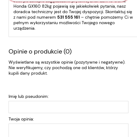
Jeśli po zakupie zagęszczarki płytowej Enar ZEN 16 CGHE
Honda GX160 82kg pojawią się jakiekolwiek pytania, nasz
doradca techniczny jest do Twojej dyspozycji. Skontaktuj się
z nami pod numerem
531 555 161
– chętnie pomożemy Ci w
pełnym wykorzystaniu możliwości Twojego nowego
urządzenia.
Opinie o produkcie (0)
Wyświetlane są wszystkie opinie (pozytywne i negatywne).
Nie weryfikujemy, czy pochodzą one od klientów, którzy
kupili dany produkt.
Imię lub pseudonim:
Twoja opinia: