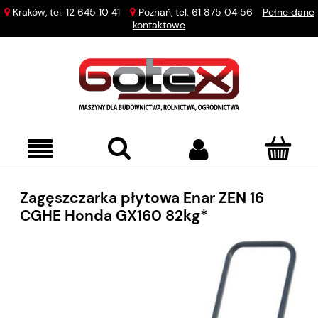
Kraków, tel.
12 645 10 41
Poznań, tel.
61 875 04 56
Pełne dane
kontaktowe
Zagęszczarka płytowa Enar ZEN 16
CGHE Honda GX160 82kg*