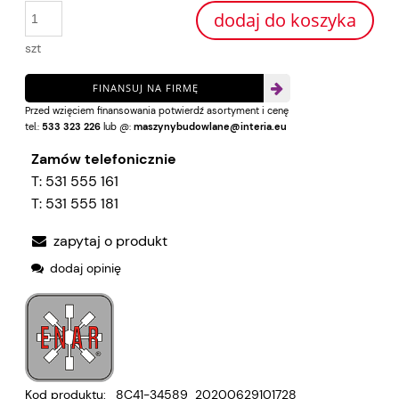
dodaj do koszyka
szt
FINANSUJ NA FIRMĘ
Przed wzięciem finansowania potwierdź asortyment i cenę
tel.:
533 323 226
lub @:
maszynybudowlane@interia.eu
Zamów telefonicznie
T:
531 555 161
T:
531 555 181
zapytaj o produkt
dodaj opinię
Kod produktu:
8C41-34589_20200629101728