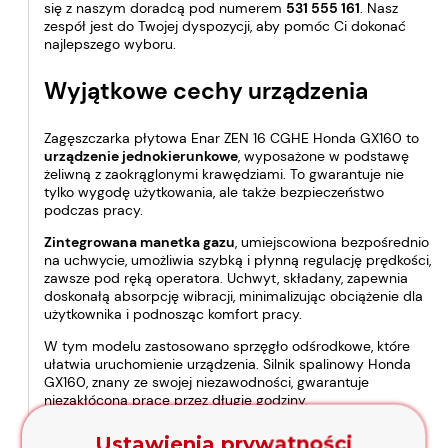
się z naszym doradcą pod numerem
531 555 161
. Nasz
zespół jest do Twojej dyspozycji, aby pomóc Ci dokonać
najlepszego wyboru.
Wyjątkowe cechy urządzenia
Zagęszczarka płytowa Enar ZEN 16 CGHE Honda GX160 to
urządzenie jednokierunkowe
, wyposażone w podstawę
żeliwną z zaokrąglonymi krawędziami. To gwarantuje nie
tylko wygodę użytkowania, ale także bezpieczeństwo
podczas pracy.
Zintegrowana manetka gazu
, umiejscowiona bezpośrednio
na uchwycie, umożliwia szybką i płynną regulację prędkości,
zawsze pod ręką operatora. Uchwyt, składany, zapewnia
doskonałą absorpcję wibracji, minimalizując obciążenie dla
użytkownika i podnosząc komfort pracy.
W tym modelu zastosowano sprzęgło odśrodkowe, które
ułatwia uruchomienie urządzenia. Silnik spalinowy Honda
GX160, znany ze swojej niezawodności, gwarantuje
niezakłóconą pracę przez długie godziny.
Ten model nie posiada kółek.
Ustawienia prywatności