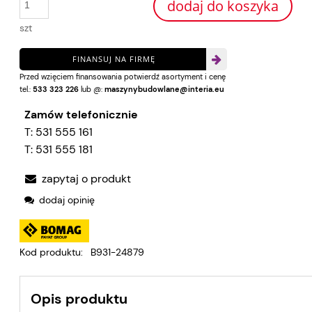
dodaj do koszyka
szt
FINANSUJ NA FIRMĘ
Przed wzięciem finansowania potwierdź asortyment i cenę
tel.:
533 323 226
lub @:
maszynybudowlane@interia.eu
Zamów telefonicznie
T:
531 555 161
T:
531 555 181
zapytaj o produkt
dodaj opinię
Kod produktu:
B931-24879
Opis produktu