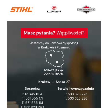
Masz pytania?
Wątpliwości?
Jesteśmy do Państwa dyspozycji
w Krakowie i Poznaniu
Kraków
, ul. Saska 27
Sprzedaż
Serwis i wypożyczalnia
T:
12 645 10 41
T:
533 323 225
T:
531 555 171
T:
533 323 226
T:
531 555 161
T:
533 323 240