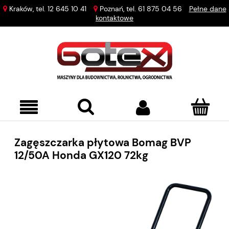
Kraków, tel.
12 645 10 41
Poznań, tel.
61 875 04 56
Pełne dane
kontaktowe
Zagęszczarka płytowa Bomag BVP
12/50A Honda GX120 72kg