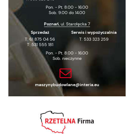
Pon. - Pt. 8.00 - 16.00
Sob. 9.00 do 14.00
Poznań
, ul. Starołęcka 7
Sprzedaż
Serwis i wypożyczalnia
T:
61 875 04 56
T:
533 323 259
T:
531 555 181
Pon. - Pt. 8.00 - 16.00
Sob. nieczynne
maszynybudowlane@interia.eu