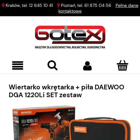
Kraków, tel.
12 645 10 41
Poznań, tel.
61 875 04 56
Pełne dane
kontaktowe
Wiertarko wkrętarka + piła DAEWOO
DGA 1220Li SET zestaw