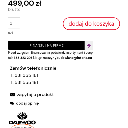
499,00 zł
dodaj do koszyka
szt
FINANSUJ NA FIRMĘ
Przed wzięciem finansowania potwierdź asortyment i cenę
tel.:
533 323 226
lub @:
maszynybudowlane@interia.eu
Zamów telefonicznie
T:
531 555 161
T:
531 555 181
zapytaj o produkt
dodaj opinię