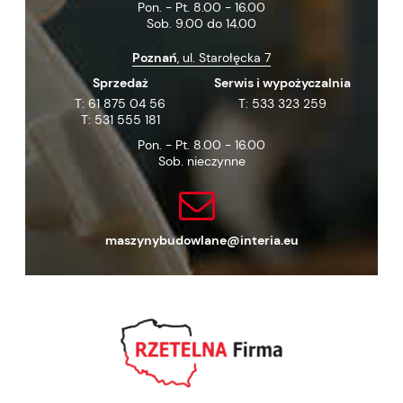
Pon. - Pt. 8.00 - 16.00
Sob. 9.00 do 14.00
Poznań
, ul. Starołęcka 7
Sprzedaż
Serwis i wypożyczalnia
T:
61 875 04 56
T:
533 323 259
T:
531 555 181
Pon. - Pt. 8.00 - 16.00
Sob. nieczynne
maszynybudowlane@interia.eu