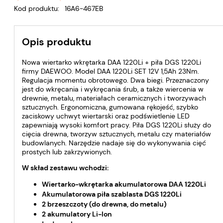
Kod produktu:
16A6-467EB
Opis produktu
Nowa wiertarko wkrętarka DAA 1220Li + piła DGS 1220Li
firmy DAEWOO. Model DAA 1220Li SET 12V 1,5Ah 23Nm.
Regulacja momentu obrotowego. Dwa biegi. Przeznaczony
jest do wkręcania i wykręcania śrub, a także wiercenia w
drewnie, metalu, materiałach ceramicznych i tworzywach
sztucznych. Ergonomiczna, gumowana rękojeść, szybko
zaciskowy uchwyt wiertarski oraz podświetlenie LED
zapewniają wysoki komfort pracy. Piła DGS 1220Li służy do
cięcia drewna, tworzyw sztucznych, metalu czy materiałów
budowlanych. Narzędzie nadaje się do wykonywania cięć
prostych lub zakrzywionych.
W skład zestawu wchodzi:
Wiertarko-wkrętarka akumulatorowa DAA 1220Li
Akumulatorowa piła szablasta DGS 1220Li
2 brzeszczoty (do drewna, do metalu)
2 akumulatory Li-Ion