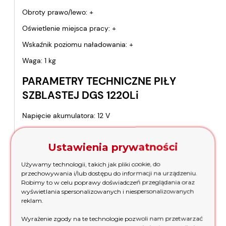
Obroty prawo/lewo: +
Oświetlenie miejsca pracy: +
Wskaźnik poziomu naładowania: +
Waga: 1 kg
PARAMETRY TECHNICZNE PIŁY
SZBLASTEJ DGS 1220Li
Napięcie akumulatora: 12 V
Rodzaj akumulatora: Li-Ion
Ustawienia prywatności
Pojemność akumulatora: 1,5 Ah
Czas ładownia: 1,5 - 3 h
Używamy technologii, takich jak pliki cookie, do
przechowywania i/lub dostępu do informacji na urządzeniu.
Długość skoku brzeszczotu: 13 mm
Robimy to w celu poprawy doświadczeń przeglądania oraz
wyświetlania spersonalizowanych i niespersonalizowanych
Częstotliwość skoków brzeszczotu na biegu jałowym: 0-
reklam.
3000 skok/min
Wyrażenie zgody na te technologie pozwoli nam przetwarzać
Regulacja prędkości: +