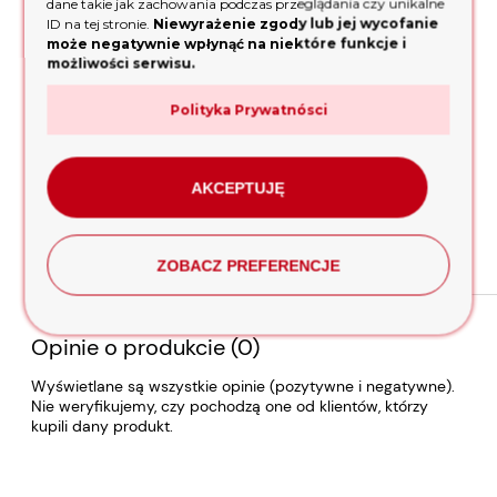
dane takie jak zachowania podczas przeglądania czy unikalne
ID na tej stronie.
Niewyrażenie zgody lub jej wycofanie
Маks. głębokość cięcia (metal): 8 mm
może negatywnie wpłynąć na niektóre funkcje i
Маks. głębokość cięcia (drewno): 22 mm
możliwości serwisu.
Szybki montaż brzeszczotu: +
Polityka Prywatnósci
Oświetlenie miejsca pracy: +
Wskaźnik poziomu naładowania akumulatora: +
AKCEPTUJĘ
Waga: 1,2 kg
Gwarancja - 12 miesięcy na firmę,
36 miesięcy
na osobę
ZOBACZ PREFERENCJE
prywatną po rejestracji produktu na stronie.
Opinie o produkcie (0)
Wyświetlane są wszystkie opinie (pozytywne i negatywne).
Nie weryfikujemy, czy pochodzą one od klientów, którzy
kupili dany produkt.