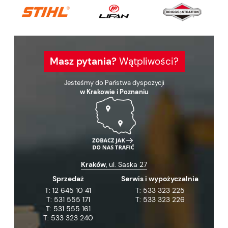
Masz pytania?
Wątpliwości?
Jesteśmy do Państwa dyspozycji
w Krakowie i Poznaniu
Kraków
, ul. Saska 27
Sprzedaż
Serwis i wypożyczalnia
T:
12 645 10 41
T:
533 323 225
T:
531 555 171
T:
533 323 226
T:
531 555 161
T:
533 323 240