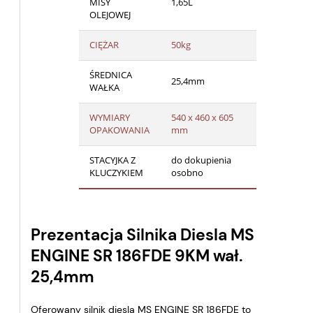
MISY
1,65L
OLEJOWEJ
CIĘŻAR
50kg
ŚREDNICA
25,4mm
WAŁKA
WYMIARY
540 x 460 x 605
OPAKOWANIA
mm
STACYJKA Z
do dokupienia
KLUCZYKIEM
osobno
Prezentacja Silnika Diesla MS
ENGINE SR 186FDE 9KM wał.
25,4mm
Oferowany silnik diesla MS ENGINE SR 186FDE to