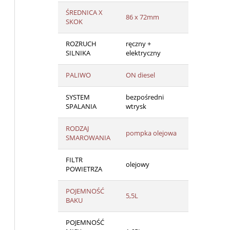
ŚREDNICA X
86 x 72mm
SKOK
ROZRUCH
ręczny +
SILNIKA
elektryczny
PALIWO
ON diesel
SYSTEM
bezpośredni
SPALANIA
wtrysk
RODZAJ
pompka olejowa
SMAROWANIA
FILTR
olejowy
POWIETRZA
POJEMNOŚĆ
5,5L
BAKU
POJEMNOŚĆ