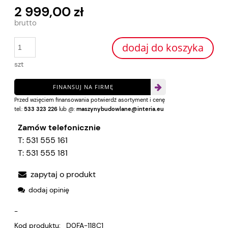
2 999,00 zł
dodaj do koszyka
szt
FINANSUJ NA FIRMĘ
Przed wzięciem finansowania potwierdź asortyment i cenę
tel.:
533 323 226
lub @:
maszynybudowlane@interia.eu
Zamów telefonicznie
T:
531 555 161
T:
531 555 181
zapytaj o produkt
dodaj opinię
-
Kod produktu:
D0FA-118C1