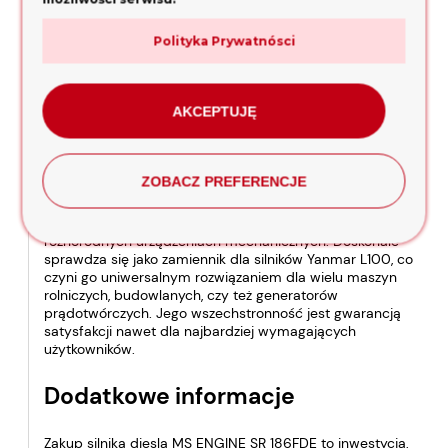
indywidualne dostosowanie urządzenia do specyficznych
potrzeb użytkownika.
Polityka Prywatnósci
Dla osób potrzebujących dodatkowych informacji lub
konsultacji dotyczących wyboru silnika, nasz doradca jest
dostępny pod numerem
531 555 161
. Zachęcamy do
kontaktu w celu uzyskania fachowego wsparcia.
AKCEPTUJĘ
Wszechstronne zastosowanie
ZOBACZ PREFERENCJE
Silnik diesla MS ENGINE SR 186FDE ze względu na swoje
parametry techniczne znajduje szerokie zastosowanie w
różnorodnych urządzeniach mechanicznych. Doskonale
sprawdza się jako zamiennik dla silników Yanmar L100, co
czyni go uniwersalnym rozwiązaniem dla wielu maszyn
rolniczych, budowlanych, czy też generatorów
prądotwórczych. Jego wszechstronność jest gwarancją
satysfakcji nawet dla najbardziej wymagających
użytkowników.
Dodatkowe informacje
Zakup silnika diesla MS ENGINE SR 186FDE to inwestycja,