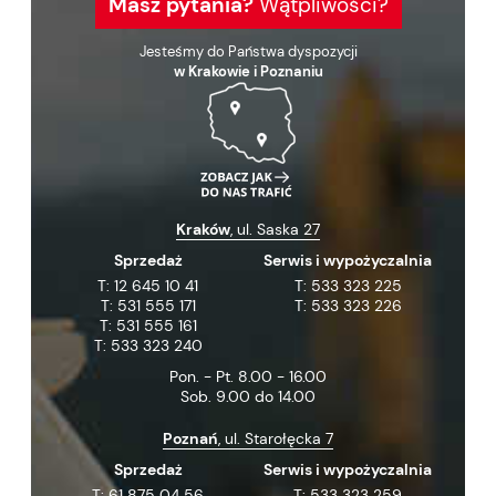
Masz pytania?
Wątpliwości?
Jesteśmy do Państwa dyspozycji
w Krakowie i Poznaniu
Kraków
, ul. Saska 27
Sprzedaż
Serwis i wypożyczalnia
T:
12 645 10 41
T:
533 323 225
T:
531 555 171
T:
533 323 226
T:
531 555 161
T:
533 323 240
Pon. - Pt. 8.00 - 16.00
Sob. 9.00 do 14.00
Poznań
, ul. Starołęcka 7
Sprzedaż
Serwis i wypożyczalnia
T:
61 875 04 56
T:
533 323 259