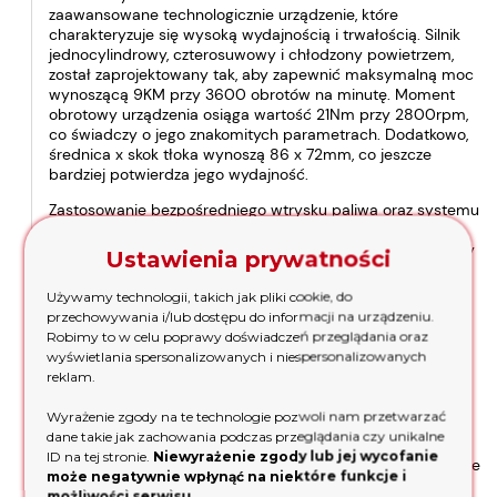
zaawansowane technologicznie urządzenie, które
charakteryzuje się wysoką wydajnością i trwałością. Silnik
jednocylindrowy, czterosuwowy i chłodzony powietrzem,
został zaprojektowany tak, aby zapewnić maksymalną moc
wynoszącą 9KM przy 3600 obrotów na minutę. Moment
obrotowy urządzenia osiąga wartość 21Nm przy 2800rpm,
co świadczy o jego znakomitych parametrach. Dodatkowo,
średnica x skok tłoka wynoszą 86 x 72mm, co jeszcze
bardziej potwierdza jego wydajność.
Zastosowanie bezpośredniego wtrysku paliwa oraz systemu
smarowania z pompką olejową znacząco podnosi
efektywność pracy silnika. Ponadto, wyposażony w olejowy
Ustawienia prywatności
filtr powietrza i mający pojemność baku 5,5L oraz
pojemność misy olejowej 1,65L, zapewnia długotrwałe i
Używamy technologii, takich jak pliki cookie, do
bezproblemowe użytkowanie. Rozruch silnika możliwy jest
przechowywania i/lub dostępu do informacji na urządzeniu.
ręcznie lub elektrycznie, co zwiększa komfort jego obsługi.
Robimy to w celu poprawy doświadczeń przeglądania oraz
Produkt ten wyróżnia się także średnicą wałka wynoszącą
wyświetlania spersonalizowanych i niespersonalizowanych
25,4mm oraz wagą 50kg, co czyni go niezwykle
reklam.
praktycznym w zastosowaniach wymagających
niezawodności i wytrzymałości.
Wyrażenie zgody na te technologie pozwoli nam przetwarzać
dane takie jak zachowania podczas przeglądania czy unikalne
Wymiary opakowania to 540x460x605mm, co ułatwia
ID na tej stronie.
Niewyrażenie zgody lub jej wycofanie
transport i przechowywanie urządzenia. Warto zaznaczyć, że
może negatywnie wpłynąć na niektóre funkcje i
w zestawie nie znajduje się stacyjka, co pozwala na
możliwości serwisu.