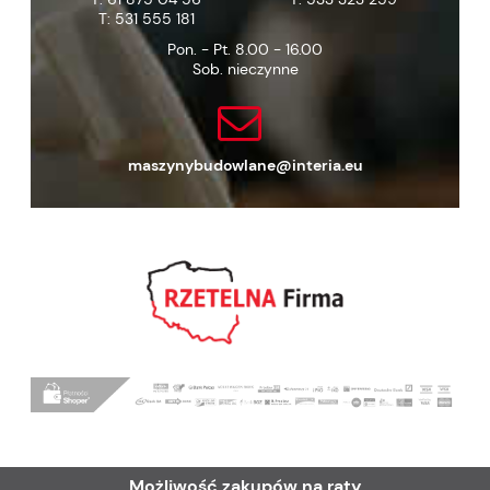
T:
531 555 181
Pon. - Pt. 8.00 - 16.00
Sob. nieczynne
maszynybudowlane@interia.eu
Możliwość zakupów na raty