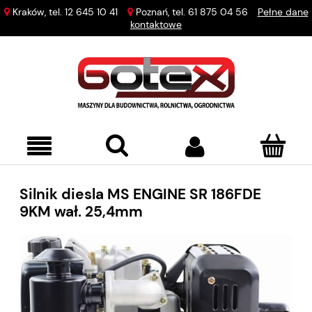
Kraków, tel.
12 645 10 41
Poznań, tel.
61 875 04 56
Pełne dane
kontaktowe
Silnik diesla MS ENGINE SR 186FDE
9KM wał. 25,4mm