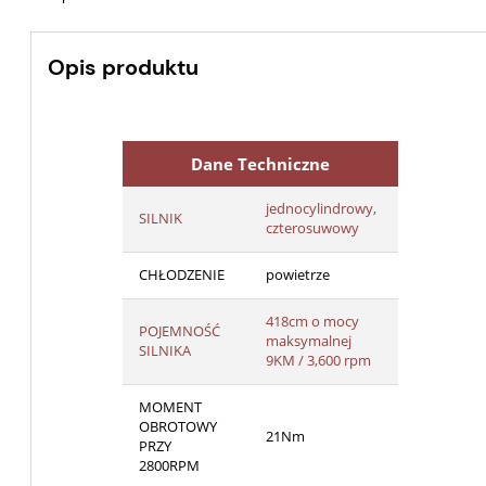
Opis produktu
Dane Techniczne
jednocylindrowy,
SILNIK
czterosuwowy
CHŁODZENIE
powietrze
418cm o mocy
POJEMNOŚĆ
maksymalnej
SILNIKA
9KM / 3,600 rpm
MOMENT
OBROTOWY
21Nm
PRZY
2800RPM