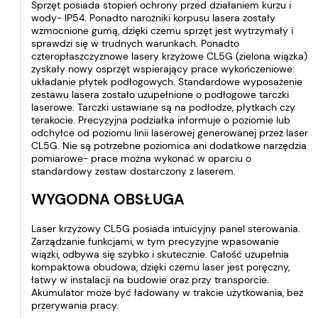
Sprzęt posiada stopień ochrony przed działaniem kurzu i
wody- IP54. Ponadto narożniki korpusu lasera zostały
wzmocnione gumą, dzięki czemu sprzęt jest wytrzymały i
sprawdzi się w trudnych warunkach. Ponadto
czteropłaszczyznowe lasery krzyżowe CL5G (zielona wiązka)
zyskały nowy osprzęt wspierający prace wykończeniowe:
układanie płytek podłogowych. Standardowe wyposażenie
zestawu lasera zostało uzupełnione o podłogowe tarczki
laserowe. Tarczki ustawiane są na podłodze, płytkach czy
terakocie. Precyzyjna podziałka informuje o poziomie lub
odchyłce od poziomu linii laserowej generowanej przez laser
CL5G. Nie są potrzebne poziomica ani dodatkowe narzędzia
pomiarowe- prace można wykonać w oparciu o
standardowy zestaw dostarczony z laserem.
WYGODNA OBSŁUGA
Laser krzyżowy CL5G posiada intuicyjny panel sterowania.
Zarządzanie funkcjami, w tym precyzyjne wpasowanie
wiązki, odbywa się szybko i skutecznie. Całość uzupełnia
kompaktowa obudowa, dzięki czemu laser jest poręczny,
łatwy w instalacji na budowie oraz przy transporcie.
Akumulator może być ładowany w trakcie użytkowania, bez
przerywania pracy.