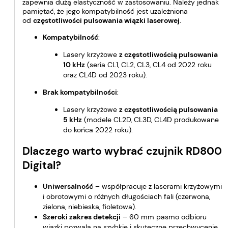
zapewnia dużą elastyczność w zastosowaniu. Należy jednak
pamiętać, że jego kompatybilność jest uzależniona
od
częstotliwości pulsowania wiązki laserowej
.
Kompatybilność
:
Lasery krzyżowe
z częstotliwością pulsowania
10 kHz
(seria CL1, CL2, CL3, CL4 od 2022 roku
oraz CL4D od 2023 roku).
Brak kompatybilności
:
Lasery krzyżowe
z częstotliwością pulsowania
5 kHz
(modele CL2D, CL3D, CL4D produkowane
do końca 2022 roku).
Dlaczego warto wybrać czujnik RD800
Digital?
Uniwersalność
– współpracuje z laserami krzyżowymi
i obrotowymi o różnych długościach fali (czerwona,
zielona, niebieska, fioletowa).
Szeroki zakres detekcji
– 60 mm pasmo odbioru
wiązki pozwala na szybkie i skuteczne przechwycenie