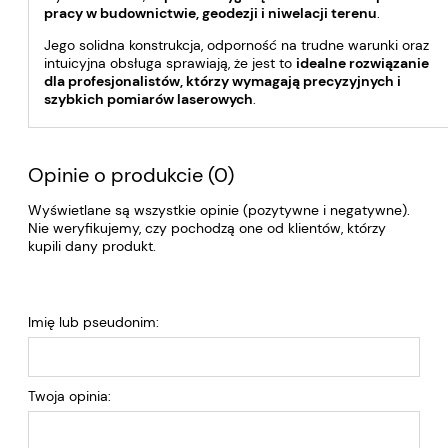
pracy w budownictwie, geodezji i niwelacji terenu
.
Jego solidna konstrukcja, odporność na trudne warunki oraz
intuicyjna obsługa sprawiają, że jest to
idealne rozwiązanie
dla profesjonalistów, którzy wymagają precyzyjnych i
szybkich pomiarów laserowych
.
Opinie o produkcie (0)
Wyświetlane są wszystkie opinie (pozytywne i negatywne).
Nie weryfikujemy, czy pochodzą one od klientów, którzy
kupili dany produkt.
Imię lub pseudonim:
Twoja opinia: