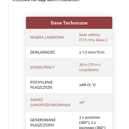
Dane Techniczne
laser zielony
WIĄZKA LASEROWA
(515 nm), klasa 2
DOKŁADNOŚĆ
± 1,5 mm/10 m
30 m (70 m z
ZASIĘG PRACY
czujnikiem)
POCHYLENIE
±4% (X, Y)
PŁASZCZYZN
ZAKRES
±4°
SAMOPOZIOMOWANIA
2 x poziomo
GENEROWANE
(360°), 2 x
PŁASZCZYZNY
pionowo (360°)