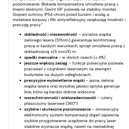
poziomowanie. Blokada kompensatora umożliwia pracę z
liniami skośnymi. Gwint 1/4” pozwala na stabilny montaż.
Stopień ochrony IP54 chroni przed kurzem i wodą, a
metalowe korpusy i filtr antyrefleksyjny zwiększają trwałość i
precyzję pracy.”
dokładność i niezawodność
– wyraźna wiązka
zielonego lasera (515nm) gwarantuje komfortową
pracę w każdych warunkach, sprzęt umożliwia pracę z
dokładnością ±1,5 mm/10 m
spadki manualne
– w dwóch osiach (± 4%)
jeszcze większy zasięg
– funkcja pulsacyjna pozwala
pracować z czujnikiem laserowym na zewnątrz
budynków na dużych odległościach
precyzyjne wyświetlanie wiązki
– jasna, zielona
wiązka lasera oraz wysokiej jakości optyka generuje
linie, które są bardzo dobrze widoczne
wszechstronność i wielozadaniowość
– cztery
płaszczyzny laserowe (360°)
szybkie i skuteczne poziomowanie
– innowacyjny
elektroniczny system kompensacji drgań zapewnia
szybkie przygotowanie urządzenia do pracy, laser
stabilnie wyznacza wiązkę, nawet na niestabilnej