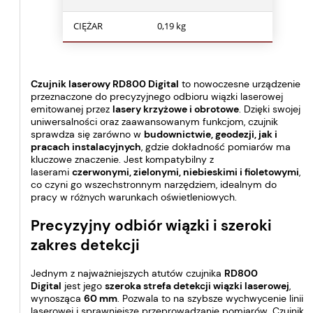
CIĘŻAR
0,19 kg
Czujnik laserowy RD800 Digital
to nowoczesne urządzenie
przeznaczone do precyzyjnego odbioru wiązki laserowej
emitowanej przez
lasery krzyżowe i obrotowe
. Dzięki swojej
uniwersalności oraz zaawansowanym funkcjom, czujnik
sprawdza się zarówno w
budownictwie, geodezji, jak i
pracach instalacyjnych
, gdzie dokładność pomiarów ma
kluczowe znaczenie. Jest kompatybilny z
laserami
czerwonymi, zielonymi, niebieskimi i fioletowymi
,
co czyni go wszechstronnym narzędziem, idealnym do
pracy w różnych warunkach oświetleniowych.
Precyzyjny odbiór wiązki i szeroki
zakres detekcji
Jednym z najważniejszych atutów czujnika
RD800
Digital
jest jego
szeroka strefa detekcji wiązki laserowej
,
wynosząca
60 mm
. Pozwala to na szybsze wychwycenie linii
laserowej i sprawniejsze przeprowadzanie pomiarów. Czujnik