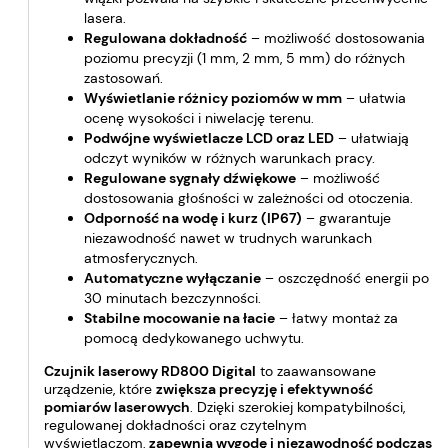
lasera.
Regulowana dokładność
– możliwość dostosowania
poziomu precyzji (1 mm, 2 mm, 5 mm) do różnych
zastosowań.
Wyświetlanie różnicy poziomów w mm
– ułatwia
ocenę wysokości i niwelację terenu.
Podwójne wyświetlacze LCD oraz LED
– ułatwiają
odczyt wyników w różnych warunkach pracy.
Regulowane sygnały dźwiękowe
– możliwość
dostosowania głośności w zależności od otoczenia.
Odporność na wodę i kurz (IP67)
– gwarantuje
niezawodność nawet w trudnych warunkach
atmosferycznych.
Automatyczne wyłączanie
– oszczędność energii po
30 minutach bezczynności.
Stabilne mocowanie na łacie
– łatwy montaż za
pomocą dedykowanego uchwytu.
Czujnik laserowy RD800 Digital
to zaawansowane
urządzenie, które
zwiększa precyzję i efektywność
pomiarów laserowych
. Dzięki szerokiej kompatybilności,
regulowanej dokładności oraz czytelnym
wyświetlaczom,
zapewnia wygodę i niezawodność podczas