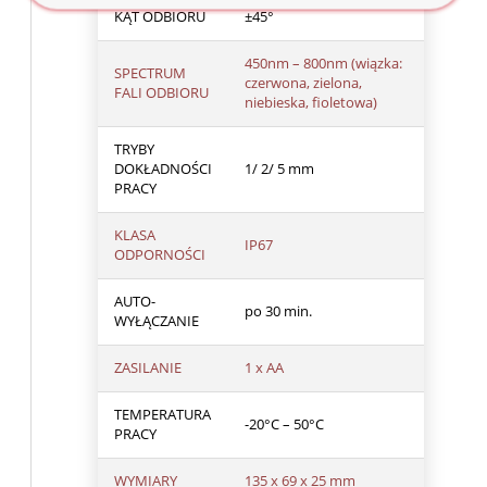
KĄT ODBIORU
±45°
450nm – 800nm (wiązka:
SPECTRUM
czerwona, zielona,
FALI ODBIORU
niebieska, fioletowa)
TRYBY
DOKŁADNOŚCI
1/ 2/ 5 mm
PRACY
KLASA
IP67
ODPORNOŚCI
AUTO-
po 30 min.
WYŁĄCZANIE
ZASILANIE
1 x AA
TEMPERATURA
-20°C – 50°C
PRACY
WYMIARY
135 x 69 x 25 mm