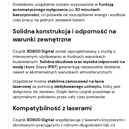
Dodatkowo urządzenie zostało wyposażone w
funkcję
automatycznego wyłączania
po
30 minutach
bezczynności
, co pozwala na oszczędzanie energii i wydłuża
czas pracy na jednym zestawie baterii.
Solidna konstrukcja i odporność na
warunki zewnętrzne
Czujnik
RD800 Digital
został zaprojektowany z myślą o
intensywnym użytkowaniu w trudnych warunkach
budowlanych.
Solidna obudowa oraz wysoka odporność na
wodę i kurz
(klasa
IP67
) gwarantują niezawodne działanie
nawet w ekstremalnych warunkach atmosferycznych.
Urządzenie można
stabilnie zamocować na łacie
laserowej
za pomocą
dedykowanego uchwytu
, który jest
dołączony do zestawu. Dzięki temu czujnik pozostaje w
optymalnym położeniu przez cały czas pomiarów.
Kompatybilność z laserami
Czujnik
RD800 Digital
współpracuje z laserami krzyżowymi i
obrotowymi pracującymi z różnymi długościami fali, co