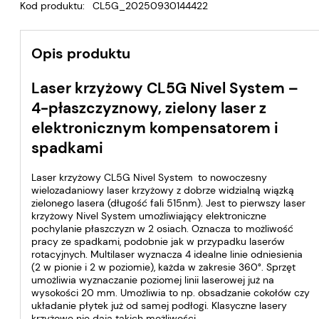
Kod produktu:
CL5G_20250930144422
Opis produktu
Laser krzyżowy CL5G Nivel System
–
4-płaszczyznowy, zielony laser z
elektronicznym kompensatorem i
spadkami
Laser krzyżowy CL5G Nivel System
to nowoczesny
wielozadaniowy laser krzyżowy z dobrze widzialną wiązką
zielonego lasera (długość fali 515nm). Jest to pierwszy laser
krzyżowy Nivel System umożliwiający elektroniczne
pochylanie płaszczyzn w 2 osiach. Oznacza to możliwość
pracy ze spadkami, podobnie jak w przypadku laserów
rotacyjnych. Multilaser wyznacza 4 idealne linie odniesienia
(2 w pionie i 2 w poziomie), każda w zakresie 360°. Sprzęt
umożliwia wyznaczanie poziomej linii laserowej już na
wysokości 20 mm. Umożliwia to np. obsadzanie cokołów czy
układanie płytek już od samej podłogi. Klasyczne lasery
krzyżowe nie dają takich możliwości.