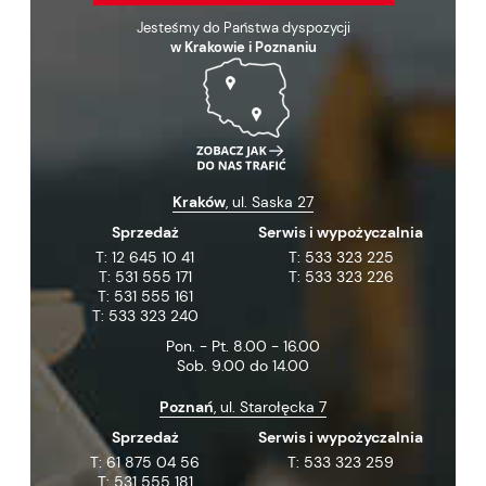
Jesteśmy do Państwa dyspozycji
w Krakowie i Poznaniu
Kraków
, ul. Saska 27
Sprzedaż
Serwis i wypożyczalnia
T:
12 645 10 41
T:
533 323 225
T:
531 555 171
T:
533 323 226
T:
531 555 161
T:
533 323 240
Pon. - Pt. 8.00 - 16.00
Sob. 9.00 do 14.00
Poznań
, ul. Starołęcka 7
Sprzedaż
Serwis i wypożyczalnia
T:
61 875 04 56
T:
533 323 259
T:
531 555 181