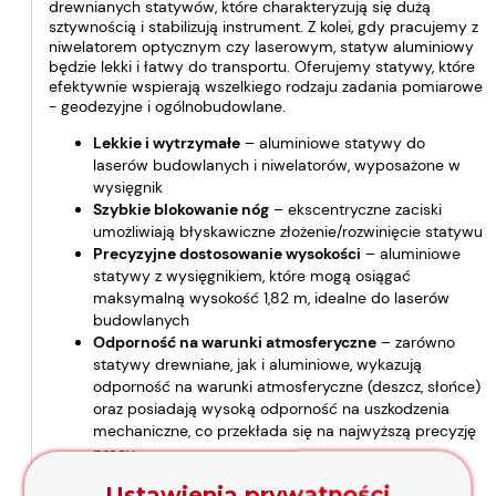
drewnianych statywów, które charakteryzują się dużą
sztywnością i stabilizują instrument. Z kolei, gdy pracujemy z
niwelatorem optycznym czy laserowym, statyw aluminiowy
będzie lekki i łatwy do transportu. Oferujemy statywy, które
efektywnie wspierają wszelkiego rodzaju zadania pomiarowe
- geodezyjne i ogólnobudowlane.
Lekkie i wytrzymałe
– aluminiowe statywy do
laserów budowlanych i niwelatorów, wyposażone w
wysięgnik
Szybkie blokowanie nóg
– ekscentryczne zaciski
umożliwiają błyskawiczne złożenie/rozwinięcie statywu
Precyzyjne dostosowanie wysokości
– aluminiowe
statywy z wysięgnikiem, które mogą osiągać
maksymalną wysokość 1,82 m, idealne do laserów
budowlanych
Odporność na warunki atmosferyczne
– zarówno
statywy drewniane, jak i aluminiowe, wykazują
odporność na warunki atmosferyczne (deszcz, słońce)
oraz posiadają wysoką odporność na uszkodzenia
mechaniczne, co przekłada się na najwyższą precyzję
pracy
Ustawienia prywatności