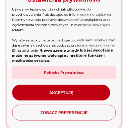
Używamy technologii, takich jak pliki cookie, do
Dane Techniczne Statywu
przechowywania i/lub dostępu do informacji na urządzeniu.
Robimy to w celu poprawy doświadczeń przeglądania oraz
MINIMALNA WYSOKOŚĆ
od ok. 0.62 m
wyświetlania spersonalizowanych i niespersonalizowanych
reklam.
MAKSYMALNA WYSOKOŚĆ
do ok. 1.82 m
Wyrażenie zgody na te technologie pozwoli nam przetwarzać
dane takie jak zachowania podczas przeglądania czy unikalne
ID na tej stronie.
Niewyrażenie zgody lub jej wycofanie
może negatywnie wpłynąć na niektóre funkcje i
Czujnik laserowy RD800 Digital –
możliwości serwisu.
precyzyjne pomiary dla laserów
Polityka Prywatnósci
krzyżowych i obrotowych
AKCEPTUJĘ
Dane Techniczne
ZOBACZ PREFERENCJE
ZAKRES
60mm
ODBIORU