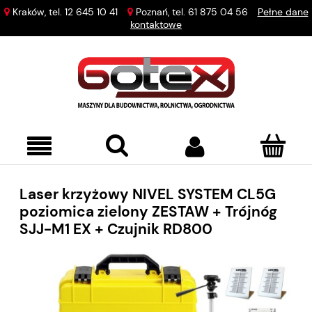
Kraków, tel.
12 645 10 41
Poznań, tel.
61 875 04 56
Pełne dane
kontaktowe
Laser krzyżowy NIVEL SYSTEM CL5G
poziomica zielony ZESTAW + Trójnóg
SJJ-M1 EX + Czujnik RD800