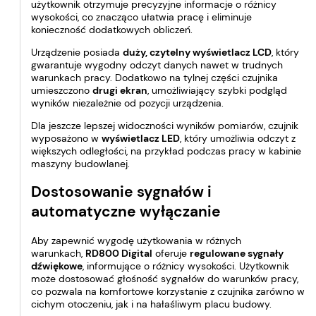
użytkownik otrzymuje precyzyjne informacje o różnicy
wysokości, co znacząco ułatwia pracę i eliminuje
konieczność dodatkowych obliczeń.
Urządzenie posiada
duży, czytelny wyświetlacz LCD
, który
gwarantuje wygodny odczyt danych nawet w trudnych
warunkach pracy. Dodatkowo na tylnej części czujnika
umieszczono
drugi ekran
, umożliwiający szybki podgląd
wyników niezależnie od pozycji urządzenia.
Dla jeszcze lepszej widoczności wyników pomiarów, czujnik
wyposażono w
wyświetlacz LED
, który umożliwia odczyt z
większych odległości, na przykład podczas pracy w kabinie
maszyny budowlanej.
Dostosowanie sygnałów i
automatyczne wyłączanie
Aby zapewnić wygodę użytkowania w różnych
warunkach,
RD800 Digital
oferuje
regulowane sygnały
dźwiękowe
, informujące o różnicy wysokości. Użytkownik
może dostosować głośność sygnałów do warunków pracy,
co pozwala na komfortowe korzystanie z czujnika zarówno w
cichym otoczeniu, jak i na hałaśliwym placu budowy.