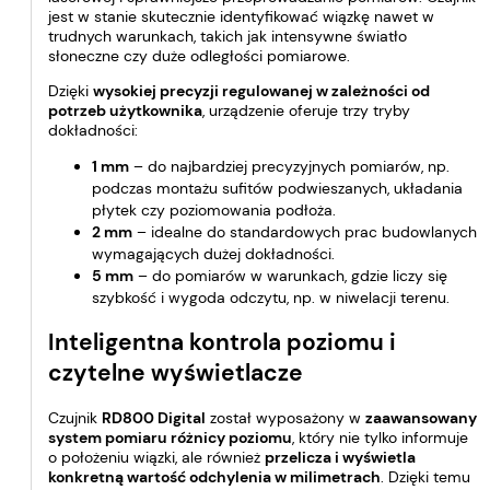
jest w stanie skutecznie identyfikować wiązkę nawet w
trudnych warunkach, takich jak intensywne światło
słoneczne czy duże odległości pomiarowe.
Dzięki
wysokiej precyzji regulowanej w zależności od
potrzeb użytkownika
, urządzenie oferuje trzy tryby
dokładności:
1 mm
– do najbardziej precyzyjnych pomiarów, np.
podczas montażu sufitów podwieszanych, układania
płytek czy poziomowania podłoża.
2 mm
– idealne do standardowych prac budowlanych
wymagających dużej dokładności.
5 mm
– do pomiarów w warunkach, gdzie liczy się
szybkość i wygoda odczytu, np. w niwelacji terenu.
Inteligentna kontrola poziomu i
czytelne wyświetlacze
Czujnik
RD800 Digital
został wyposażony w
zaawansowany
system pomiaru różnicy poziomu
, który nie tylko informuje
o położeniu wiązki, ale również
przelicza i wyświetla
konkretną wartość odchylenia w milimetrach
. Dzięki temu