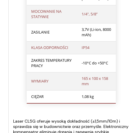
MOCOWANIE NA
1/4″, 5/8”
STATYWIE
3,7V (Li-ion, 8000
ZASILANIE
mAh)
KLASA ODPORNOŚCI
IP54
ZAKRES TEMPERATURY
-10°C do +50°C
PRACY
165 x 100 x 158
WYMIARY
mm
CIĘŻAR
1,08 kg
Laser CL5G oferuje wysoką dokładność (±1,5mm/10m) i
sprawdza się w budownictwie oraz przemyśle. Elektroniczny
kompensator eliminuje drgania i zapewnia szybkie