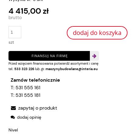
4 415,00 zł
dodaj do koszyka
szt
FINANSUJ NA FIRMĘ
Przed wzięciem finansowania potwierdź asortyment i cenę
tel.:
533 323 226
lub @:
maszynybudowlane@interia.eu
Zamów telefonicznie
T:
531 555 161
T:
531 555 181
zapytaj o produkt
dodaj opinię
Nivel