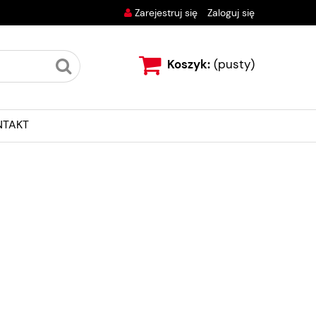
Zarejestruj się
Zaloguj się
Koszyk:
(pusty)
NTAKT