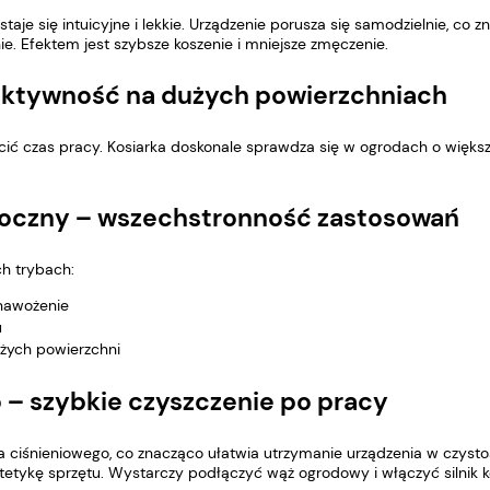
taje się intuicyjne i lekkie. Urządzenie porusza się samodzielnie, co
. Efektem jest szybsze koszenie i mniejsze zmęczenie.
ektywność na dużych powierzchniach
ić czas pracy. Kosiarka doskonale sprawdza się w ogrodach o więks
boczny – wszechstronność zastosowań
h trybach:
 nawożenie
u
użych powierzchni
 – szybkie czyszczenie po pracy
ciśnieniowego, co znacząco ułatwia utrzymanie urządzenia w czystoś
tetykę sprzętu. Wystarczy podłączyć wąż ogrodowy i włączyć silnik ko