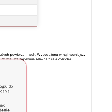
dużych powierzchniach. Wyposażona w najmocniejszy
ługie lata zapewnia żeliwna tuleja cylindra.
stępu do
ądania
jak
żenie