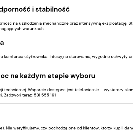
dporność i stabilność
ść na uszkodzenia mechaniczne oraz intensywną eksploatację. Stabi
magających warunkach.
ia
 o komforcie użytkownika. Intuicyjne sterowanie, wygodne uchwyty ora
moc na każdym etapie wyboru
 technicznej. Wsparcie dostępne jest telefonicznie – wystarczy sko
ń. Zadzwoń teraz:
531 555 161
. Nie weryfikujemy, czy pochodzą one od klientów, którzy kupili dan