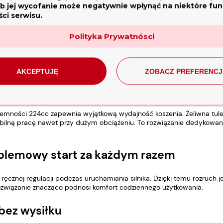
b jej wycofanie może negatywnie wpłynąć na niektóre funk
ci serwisu.
takt i fachowa pomoc
Polityka Prywatnósci
owania urządzenia do konkretnych potrzeb, dostępny jest doradca 
e. Zadzwoń:
531 555 161
AKCEPTUJĘ
ZOBACZ PREFERENCJ
uleją – trwałość na lata
mności 224cc zapewnia wyjątkową wydajność koszenia. Żeliwna tulej
tabilną pracę nawet przy dużym obciążeniu. To rozwiązanie dedykowa
blemowy start za każdym razem
ęcznej regulacji podczas uruchamiania silnika. Dzięki temu rozruch j
ozwiązanie znacząco podnosi komfort codziennego użytkowania.
bez wysiłku