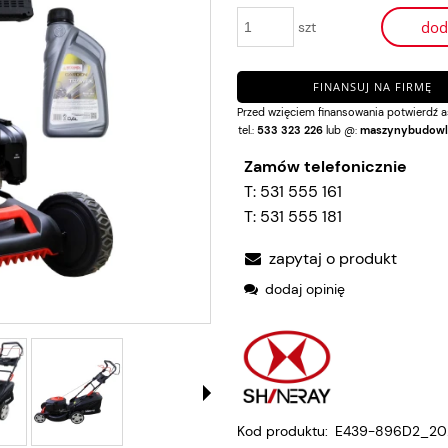
dod
szt
FINANSUJ NA FIRMĘ
Przed wzięciem finansowania potwierdź a
tel.:
533 323 226
lub @:
maszynybudowl
Zamów telefonicznie
T:
531 555 161
T:
531 555 181
zapytaj o produkt
dodaj opinię
Kod produktu:
E439-896D2_20