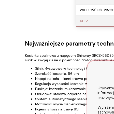
WIELKOŚĆ KÓŁ PRZÓD
KOŁA
Najważniejsze parametry techn
Kosiarka spalinowa z napędem Shineray SRCZ-56DE5 z
silnik w swojej klasie o pojemności 224cc, gwarantuje
Silnik: 4-suwowy w technologii OHV pojemność
Szerokość koszenia: 56 cm
Napęd na koła – komfortowe prowadzenie bez 
Regulacja wysokości koszenia: wielostopniowa, 
Używamy t
Funkcje: koszenie, mulczowanie, wyrzut tylny i b
informac
Obudowa: stalowa, odporna na uszkodzenia
oraz wyś
System automatycznego ssania – łatwy rozruc
Możliwość mycia ciśnieniowego obudowy
Wyrażeni
Pojemny kosz na trawę 65l
zachowani