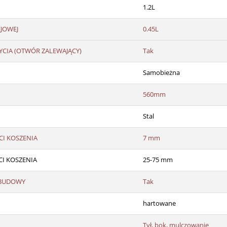
1.2L
JOWEJ
0.45L
YCIA (OTWÓR ZALEWAJĄCY)
Tak
Samobieżna
560mm
Stal
I KOSZENIA
7 mm
I KOSZENIA
25-75 mm
OBUDOWY
Tak
hartowane
Tył, bok, mulczowanie