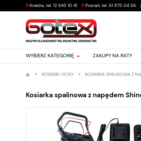
Kraków, tel.
12 645 10 41
Poznań, tel.
61 875 04 56
WYBIERZ KATEGORIĘ
ZAKUPY NA RATY
»
»
KOSIARKI I KOSY
KOSIARKA SPALINOWA Z N
Kosiarka spalinowa z napędem Shi