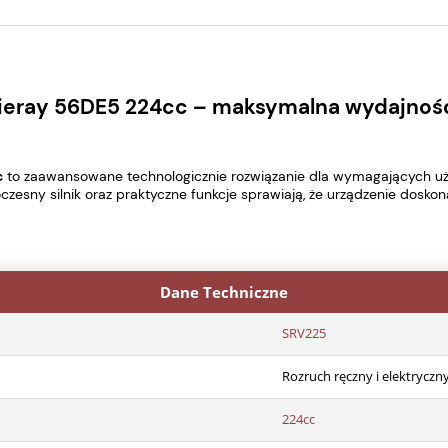
ieray 56DE5 224cc – maksymalna wydajność
c
to zaawansowane technologicznie rozwiązanie dla wymagających uży
oczesny silnik oraz praktyczne funkcje sprawiają, że urządzenie doskon
Dane Techniczne
SRV225
Rozruch ręczny i elektryczny
224cc