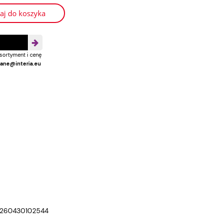
aj do koszyka
sortyment i cenę
ane@interia.eu
260430102544