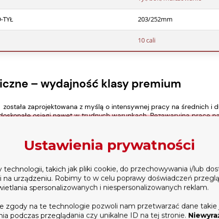
-TYŁ
203/252mm
10 cali
iczne – wydajność klasy premium
ostała zaprojektowana z myślą o intensywnej pracy na średnich i 
 doskonałe osiągi nawet w trudnych warunkach. Bezawaryjną pracę na d
 silnika 224cm3
z żeliwną tuleją cylindra !
Ustawienia prywatności
wysiłku
(przekładnia aluminiowa)
centralna
echnologii, takich jak pliki cookie, do przechowywania i/lub do
oczny
ji na urządzeniu. Robimy to w celu poprawy doświadczeń przegl
wietlania spersonalizowanych i niespersonalizowanych reklam.
h
e zgody na te technologie pozwoli nam przetwarzać dane takie 
a podczas przeglądania czy unikalne ID na tej stronie.
Niewyra