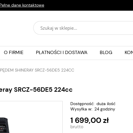
Pełne dane kontaktowe
O FIRMIE
PŁATNOŚCI I DOSTAWA
BLOG
KO
APĘDEM SHINERAY SRCZ-56DE5 224CC
neray SRCZ-56DE5 224cc
Dostępność:
duża ilość
Wysyłka w:
24 godziny
1 699,00 zł