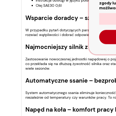
Instrukcja obsługi w języku polskim
zgody lu
Olej SAE30 0,6l
możliwoś
Wsparcie doradcy – szybki kon
W przypadku pytań dotyczących parametrów lub dopas
rozwiać wątpliwości i dobrać odpowiednie rozwiązani
Najmocniejszy silnik z żeliwną t
Zastosowanie nowoczesnej jednostki napędowej o poje
co przekłada się na dłuższą żywotność silnika oraz s
wiele sezonów.
Automatyczne ssanie – bezpro
System automatycznego ssania eliminuje konieczność r
niezależnie od temperatury czy warunków pracy. To r
Napęd na koła – komfort pracy 