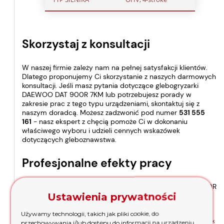
Skorzystaj z konsultacji
W naszej firmie zależy nam na pełnej satysfakcji klientów.
Dlatego proponujemy Ci skorzystanie z naszych darmowych
konsultacji. Jeśli masz pytania dotyczące glebogryzarki
DAEWOO DAT 900R 7KM lub potrzebujesz porady w
zakresie prac z tego typu urządzeniami, skontaktuj się z
naszym doradcą. Możesz zadzwonić pod numer
531 555
161
- nasz ekspert z chęcią pomoże Ci w dokonaniu
właściwego wyboru i udzieli cennych wskazówek
dotyczących gleboznawstwa.
Profesjonalne efekty pracy
Dzięki silnikowi DAEWOO serii OHV, glebogryzarka DAT 900R
Ustawienia prywatności
7KM zapewnia niezwykłą moc i efektywność. Możesz być
pewny, że Twoje prace gleboznawcze zostaną wykonane
szybko i sprawnie. Rozbieralna przekładnia łańcuchowa
Używamy technologii, takich jak pliki cookie, do
gwarantuje nie tylko długotrwałą pracę, ale również łatwość
przechowywania i/lub dostępu do informacji na urządzeniu.