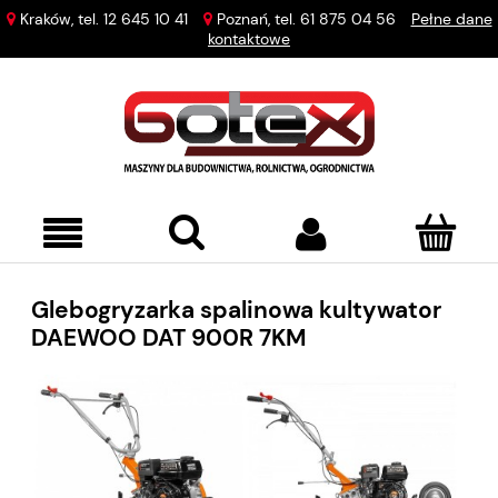
Kraków, tel.
12 645 10 41
Poznań, tel.
61 875 04 56
Pełne dane
kontaktowe
Glebogryzarka spalinowa kultywator
DAEWOO DAT 900R 7KM