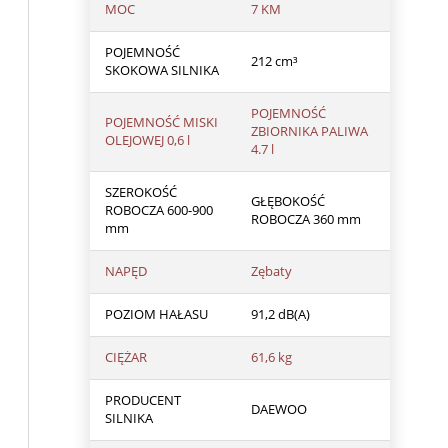
MOC
7 KM
POJEMNOŚĆ
212 cm³
SKOKOWA SILNIKA
POJEMNOŚĆ
POJEMNOŚĆ MISKI
ZBIORNIKA PALIWA
OLEJOWEJ 0,6 l
4.7 l
SZEROKOŚĆ
GŁĘBOKOŚĆ
ROBOCZA 600-900
ROBOCZA 360 mm
mm
NAPĘD
Zębaty
POZIOM HAŁASU
91,2 dB(A)
CIĘŻAR
61,6 kg
PRODUCENT
DAEWOO
SILNIKA