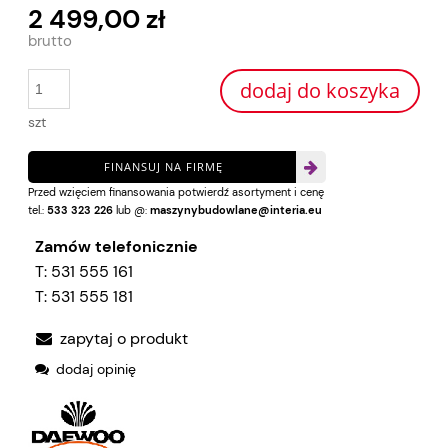
2 499,00 zł
dodaj do koszyka
szt
FINANSUJ NA FIRMĘ
Przed wzięciem finansowania potwierdź asortyment i cenę
tel.:
533 323 226
lub @:
maszynybudowlane@interia.eu
Zamów telefonicznie
T:
531 555 161
T:
531 555 181
zapytaj o produkt
dodaj opinię