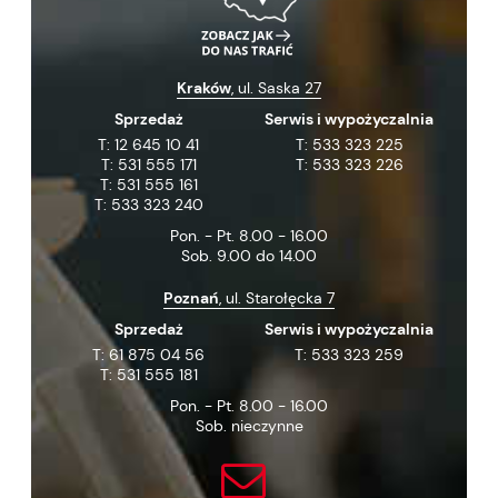
Kraków
, ul. Saska 27
Sprzedaż
Serwis i wypożyczalnia
T:
12 645 10 41
T:
533 323 225
T:
531 555 171
T:
533 323 226
T:
531 555 161
T:
533 323 240
Pon. - Pt. 8.00 - 16.00
Sob. 9.00 do 14.00
Poznań
, ul. Starołęcka 7
Sprzedaż
Serwis i wypożyczalnia
T:
61 875 04 56
T:
533 323 259
T:
531 555 181
Pon. - Pt. 8.00 - 16.00
Sob. nieczynne