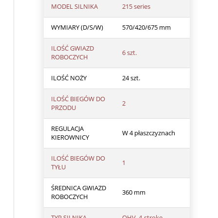
MODEL SILNIKA
215 series
WYMIARY (D/S/W)
570/420/675 mm
ILOŚĆ GWIAZD
6 szt.
ROBOCZYCH
ILOŚĆ NOŻY
24 szt.
ILOŚĆ BIEGÓW DO
2
PRZODU
REGULACJA
W 4 płaszczyznach
KIEROWNICY
ILOŚĆ BIEGÓW DO
1
TYŁU
ŚREDNICA GWIAZD
360 mm
ROBOCZYCH
TYP SILNIKA
OHV, 4-stroke