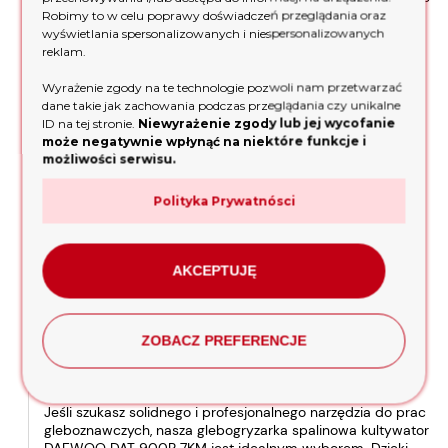
w obsłudze i konserwacji.
Robimy to w celu poprawy doświadczeń przeglądania oraz
wyświetlania spersonalizowanych i niespersonalizowanych
reklam.
Wyjątkowe cechy
Wyrażenie zgody na te technologie pozwoli nam przetwarzać
dane takie jak zachowania podczas przeglądania czy unikalne
Dwa biegi w przód i bieg wsteczny pozwalają na płynne
ID na tej stronie.
Niewyrażenie zgody lub jej wycofanie
manewrowanie i dostosowanie prędkości pracy do
może negatywnie wpłynąć na niektóre funkcje i
aktualnych warunków. Kute, zagięte noże zapewniają
możliwości serwisu.
precyzyjne i skuteczne kultywowanie gleby. Wzmocniony
ogranicznik głębokości roboczej umożliwia precyzyjne
kontrolowanie głębokości pracy. Dodatkowo, koło
Polityka Prywatnósci
transportowe ułatwia przemieszczanie urządzenia, a
regulowana kierownica zapewnia komfort podczas pracy.
AKCEPTUJĘ
Zamów glebogryzarkę DAEWOO
ZOBACZ PREFERENCJE
DAT 900R 7KM już dziś
Jeśli szukasz solidnego i profesjonalnego narzędzia do prac
gleboznawczych, nasza glebogryzarka spalinowa kultywator