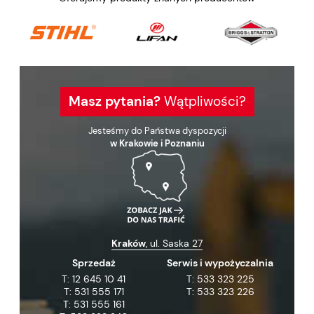
Masz pytania?
Wątpliwości?
Jesteśmy do Państwa dyspozycji
w Krakowie i Poznaniu
Kraków
, ul. Saska 27
Sprzedaż
Serwis i wypożyczalnia
T:
12 645 10 41
T:
533 323 225
T:
531 555 171
T:
533 323 226
T:
531 555 161