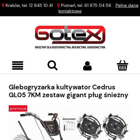
Kraków, tel.
12 645 10 41
Poznań, tel.
61 875 04 56
Pełne dane
kontaktowe
Glebogryzarka kultywator Cedrus
GL05 7KM zestaw gigant pług śnieżny
promocja