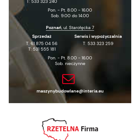
T:
533 323 240
Pon. - Pt. 8.00 - 16.00
Sob. 9.00 do 14.00
Poznań
, ul. Starołęcka 7
Sprzedaż
Serwis i wypożyczalnia
T:
61 875 04 56
T:
533 323 259
T:
531 555 181
Pon. - Pt. 8.00 - 16.00
Sob. nieczynne
maszynybudowlane@interia.eu