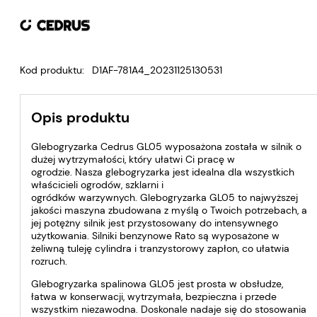
Kod produktu:
D1AF-781A4_20231125130531
Opis produktu
Glebogryzarka Cedrus GL05 wyposażona została w silnik o
dużej wytrzymałości, który ułatwi Ci pracę w
ogrodzie. Nasza glebogryzarka jest idealna dla wszystkich
właścicieli ogrodów, szklarni i
ogródków warzywnych. Glebogryzarka GL05 to najwyższej
jakości maszyna zbudowana z myślą o Twoich potrzebach, a
jej potężny silnik jest przystosowany do intensywnego
użytkowania. Silniki benzynowe Rato są wyposażone w
żeliwną tuleję cylindra i tranzystorowy zapłon, co ułatwia
rozruch.
Glebogryzarka spalinowa GL05 jest prosta w obsłudze,
łatwa w konserwacji, wytrzymała, bezpieczna i przede
wszystkim niezawodna. Doskonale nadaje się do stosowania