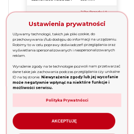
2 Do Przodu i 1
BIEGI
Do Tył
Ustawienia prywatności
DZIELONE NOŻE
Wymienne
Używamy technologii, takich jak pliki cookie, do
przechowywania i/lub dostępu do informacji na urządzeniu.
Góra - Dół, Lewo -
Robimy to w celu poprawy doświadczeń przeglądania oraz
REGULACJA RĄCZKI
Prawo
wyświetlania spersonalizowanych i niespersonalizowanych
reklam.
ZACZEP
Tylny
Wyrażenie zgody na te technologie pozwoli nam przetwarzać
dane takie jak zachowania podczas przeglądania czy unikalne
START/STOP
W rączce
ID na tej stronie.
Niewyrażenie zgody lub jej wycofanie
może negatywnie wpłynąć na niektóre funkcje i
REGULACJA
możliwości serwisu.
W rączce
OBROTÓW SILNIKA
Polityka Prywatnósci
DODATKOWE KOŁA
Urządzenie może
MONTOWANE
służyć jako
ZAMIAST NOŻY
ciągnik
AKCEPTUJĘ
CIĘŻAR
78kg