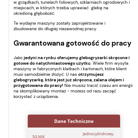
w grządkach, tunelach foliowych, szklarniach ogrodowych i
miejscach, w których trzeba uprawiać glebę na
określoną głębokość.
Te wydajne maszyny zostały zaprojektowane i
zbudowane do długiej niezawodnej pracy.
Gwarantowana gotowość do pracy
Jako
jedyni na rynku oferujemy glebogryzarki skręcone i
gotowe do natychmiastowego użytku
. Wiele firm wysyła
maszyny w fabrycznych klatkach i kartonach, które klient
musi samodzielnie złożyć. U nas
otrzymujesz
glebogryzarkę, która jest już skręcona, zalana olejem i
przygotowana do pracy!
Nie musisz tracić czasu ani energii
na skomplikowany montaż - możesz od razu zacząć
korzystać z urządzenia.
Dane Techniczne
Jednocylindrowy,
SILNIK