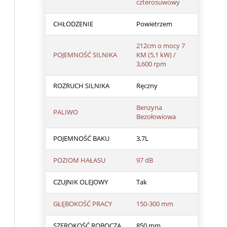
czterosuwowy
CHŁODZENIE
Powietrzem
212cm o mocy 7
POJEMNOŚĆ SILNIKA
KM (5,1 kW) /
3,600 rpm
ROZRUCH SILNIKA
Ręczny
Benzyna
PALIWO
Bezołowiowa
POJEMNOŚĆ BAKU
3,7L
POZIOM HAŁASU
97 dB
CZUJNIK OLEJOWY
Tak
GŁĘBOKOŚĆ PRACY
150-300 mm
SZEROKOŚĆ ROBOCZA
850 mm