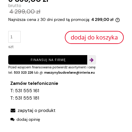
4 299,00 zł
Najniższa cena z 30 dni przed tą promocją:
4 299,00 zł
Jeżeli
30 dni
dodaj do koszyka
momen
sprze
szt
FINANSUJ NA FIRMĘ
Przed wzięciem finansowania potwierdź asortyment i cenę
tel.:
533 323 226
lub @:
maszynybudowlane@interia.eu
Zamów telefonicznie
T:
531 555 161
T:
531 555 181
zapytaj o produkt
dodaj opinię