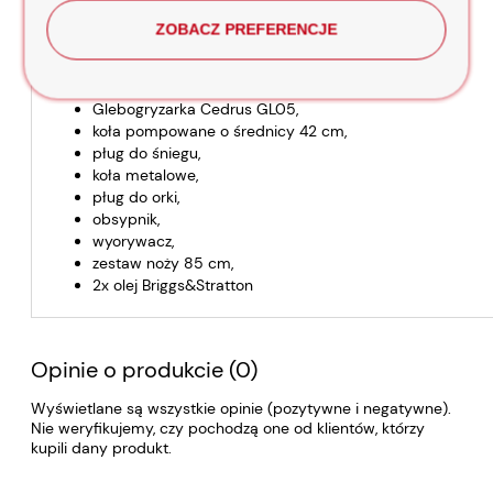
ZOBACZ PREFERENCJE
W skład zestawu wchodzi:
Glebogryzarka Cedrus GL05,
koła pompowane o średnicy 42 cm,
pług do śniegu,
koła metalowe,
pług do orki,
obsypnik,
wyorywacz,
zestaw noży 85 cm,
2x olej Briggs&Stratton
Opinie o produkcie (0)
Wyświetlane są wszystkie opinie (pozytywne i negatywne).
Nie weryfikujemy, czy pochodzą one od klientów, którzy
kupili dany produkt.