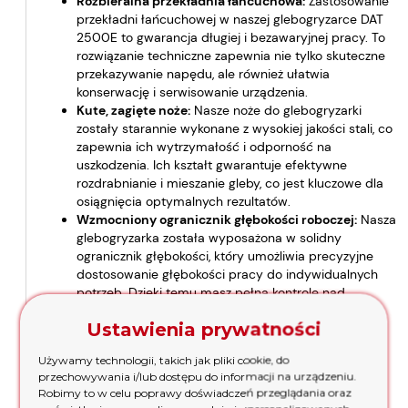
Rozbieralna przekładnia łańcuchowa:
Zastosowanie
przekładni łańcuchowej w naszej glebogryzarce DAT
2500E to gwarancja długiej i bezawaryjnej pracy. To
rozwiązanie techniczne zapewnia nie tylko skuteczne
przekazywanie napędu, ale również ułatwia
konserwację i serwisowanie urządzenia.
Kute, zagięte noże:
Nasze noże do glebogryzarki
zostały starannie wykonane z wysokiej jakości stali, co
zapewnia ich wytrzymałość i odporność na
uszkodzenia. Ich kształt gwarantuje efektywne
rozdrabnianie i mieszanie gleby, co jest kluczowe dla
osiągnięcia optymalnych rezultatów.
Wzmocniony ogranicznik głębokości roboczej:
Nasza
glebogryzarka została wyposażona w solidny
ogranicznik głębokości, który umożliwia precyzyjne
dostosowanie głębokości pracy do indywidualnych
potrzeb. Dzięki temu masz pełną kontrolę nad
procesem uprawy i pielęgnacji gleby.
Ustawienia prywatności
Boczne tarcze osłaniające:
Zadbaliśmy również o
Twoje bezpieczeństwo podczas pracy z naszą
Używamy technologii, takich jak pliki cookie, do
glebogryzarką. Wyposażyliśmy ją w boczne tarcze
przechowywania i/lub dostępu do informacji na urządzeniu.
osłaniające, które chronią Cię przed przypadkowym
Robimy to w celu poprawy doświadczeń przeglądania oraz
kontaktem z obracającymi się nożami. Możesz mieć