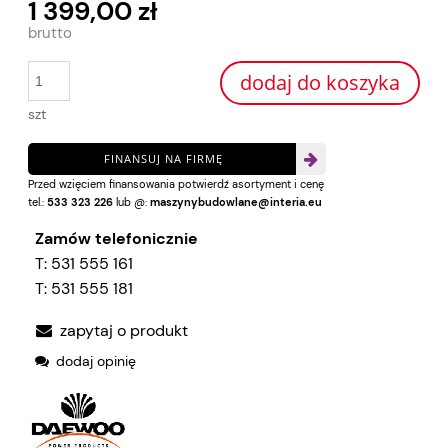
1 399,00 zł
dodaj do koszyka
szt
FINANSUJ NA FIRMĘ
Przed wzięciem finansowania potwierdź asortyment i cenę
tel.:
533 323 226
lub @:
maszynybudowlane@interia.eu
Zamów telefonicznie
T:
531 555 161
T:
531 555 181
zapytaj o produkt
dodaj opinię