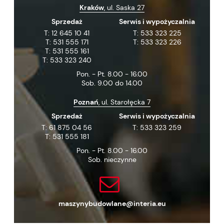
Kraków
, ul. Saska 27
Sprzedaż
Serwis i wypożyczalnia
T:
12 645 10 41
T:
533 323 225
T:
531 555 171
T:
533 323 226
T:
531 555 161
T:
533 323 240
Pon. - Pt. 8.00 - 16.00
Sob. 9.00 do 14.00
Poznań
, ul. Starołęcka 7
Sprzedaż
Serwis i wypożyczalnia
T:
61 875 04 56
T:
533 323 259
T:
531 555 181
Pon. - Pt. 8.00 - 16.00
Sob. nieczynne
maszynybudowlane@interia.eu