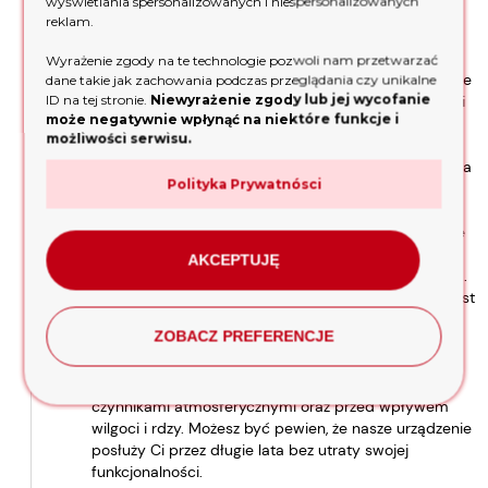
wyświetlania spersonalizowanych i niespersonalizowanych
pewność, że Twoje bezpieczeństwo jest dla nas
reklam.
najważniejsze.
Koło transportowe:
Praktyczne koło transportowe,
Wyrażenie zgody na te technologie pozwoli nam przetwarzać
zamontowane z przodu glebogryzarki, umożliwia łatwe
dane takie jak zachowania podczas przeglądania czy unikalne
ID na tej stronie.
Niewyrażenie zgody lub jej wycofanie
przemieszczanie urządzenia po terenie ogrodu. Dzięki
może negatywnie wpłynąć na niektóre funkcje i
temu nie musisz się martwić o trudności z
możliwości serwisu.
transportem ani o obciążenie swojego kręgosłupa.
Ergonomiczny włącznik:
Nasza glebogryzarka została
Polityka Prywatnósci
zaprojektowana z myślą o Twojej wygodzie.
Wyposażyliśmy ją w ergonomiczny włącznik, który
zapewnia wygodną obsługę i minimalizuje zmęczenie
dłoni podczas pracy. Dzięki temu możesz skupić się
AKCEPTUJĘ
na wykonaniu swoich zadań bez zbędnych przeszkód.
Zabezpieczenie antykorozyjne:
Wiemy, jak ważne jest
utrzymanie naszych urządzeń w doskonałym stanie
ZOBACZ PREFERENCJE
przez wiele lat. Dlatego nasza glebogryzarka została
poddana specjalnemu procesowi zabezpieczenia
antykorozyjnego, który chroni ją przed szkodliwymi
czynnikami atmosferycznymi oraz przed wpływem
wilgoci i rdzy. Możesz być pewien, że nasze urządzenie
posłuży Ci przez długie lata bez utraty swojej
funkcjonalności.