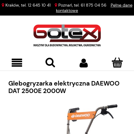
Kraków, tel.
12 645 10 41
Poznań, tel.
61 875 04 56
Pełne dane
kontaktowe
Glebogryzarka elektryczna DAEWOO
DAT 2500E 2000W