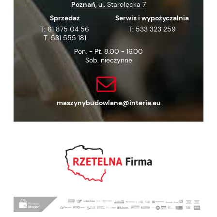
Poznań
, ul. Starołęcka 7
Sprzedaż
Serwis i wypożyczalnia
T:
61 875 04 56
T:
533 323 259
T:
531 555 181
Pon. - Pt. 8.00 - 16.00
Sob. nieczynne
maszynybudowlane@interia.eu