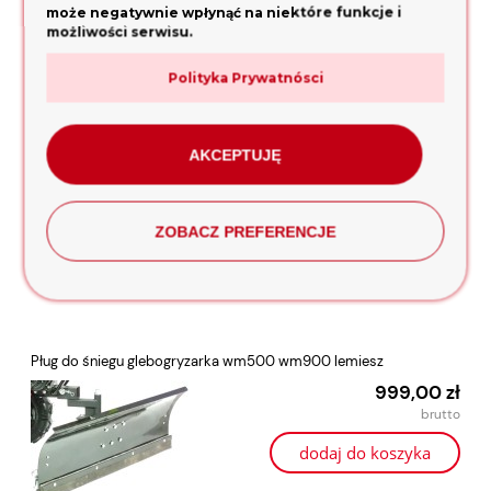
może negatywnie wpłynąć na niektóre funkcje i
Produkty powiązane
możliwości serwisu.
Polityka Prywatnósci
Pług do glebogryzarki AGROMA AGROPARTS HORTMASZ HOLIDA
199,00 zł
AKCEPTUJĘ
dodaj do koszyka
ZOBACZ PREFERENCJE
Pług do śniegu glebogryzarka wm500 wm900 lemiesz
999,00 zł
dodaj do koszyka