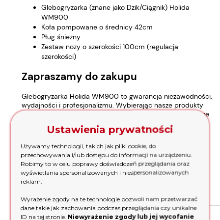
Glebogryzarka (znane jako Dzik/Ciągnik) Holida
WM900
Koła pompowane o średnicy 42cm
Pług śnieżny
Zestaw noży o szerokości 100cm (regulacja
szerokości)
Zapraszamy do zakupu
Glebogryzarka Holida WM900 to gwarancja niezawodności,
wydajności i profesjonalizmu. Wybierając nasze produkty
marki Holida, zyskujesz pewność, że Twoje prace ogrodowe
będą przebiegać sprawnie i efektywnie. Zapewniamy
Ustawienia prywatności
dostępność glebogryzarek od ręki, dzięki czemu możesz
szybko rozpocząć swoje projekty.
Używamy technologii, takich jak pliki cookie, do
przechowywania i/lub dostępu do informacji na urządzeniu.
Jeśli szukasz najwyższej jakości glebogryzarki, która sprosta
Robimy to w celu poprawy doświadczeń przeglądania oraz
Twoim oczekiwaniom, postaw na model Holida WM900.
wyświetlania spersonalizowanych i niespersonalizowanych
Skontaktuj się z nami już teraz i skorzystaj z naszej bogatej
reklam.
wiedzy oraz profesjonalnej obsługi. Telefon do naszego
doradcy:
531 555 161
.
Wyrażenie zgody na te technologie pozwoli nam przetwarzać
dane takie jak zachowania podczas przeglądania czy unikalne
ID na tej stronie.
Niewyrażenie zgody lub jej wycofanie