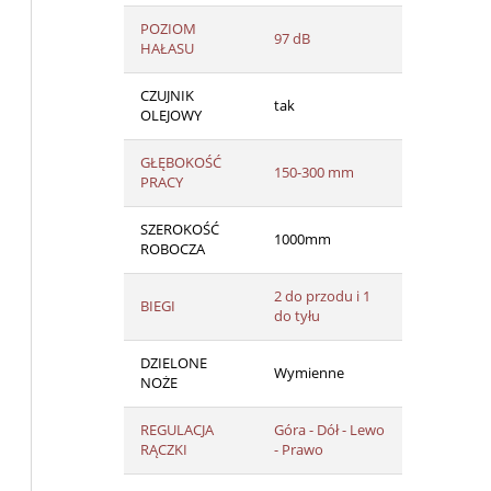
POZIOM
97 dB
HAŁASU
CZUJNIK
tak
OLEJOWY
GŁĘBOKOŚĆ
150-300 mm
PRACY
SZEROKOŚĆ
1000mm
ROBOCZA
2 do przodu i 1
BIEGI
do tyłu
DZIELONE
Wymienne
NOŻE
REGULACJA
Góra - Dół - Lewo
RĄCZKI
- Prawo