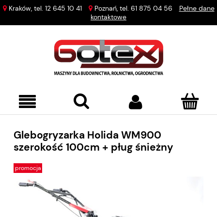
Kraków, tel.
12 645 10 41
Poznań, tel.
61 875 04 56
Pełne dane
kontaktowe
Glebogryzarka Holida WM900
szerokość 100cm + pług śnieżny
promocja