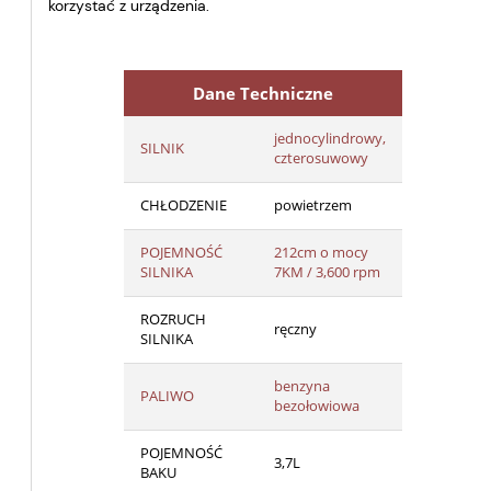
korzystać z urządzenia.
Dane Techniczne
jednocylindrowy,
SILNIK
czterosuwowy
CHŁODZENIE
powietrzem
POJEMNOŚĆ
212cm o mocy
SILNIKA
7KM / 3,600 rpm
ROZRUCH
ręczny
SILNIKA
benzyna
PALIWO
bezołowiowa
POJEMNOŚĆ
3,7L
BAKU