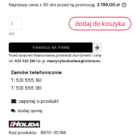
Najniższa cena z 30 dni przed tą promocją:
3 799,00 zł
Jeżeli
30 dni
dodaj do koszyka
moment
sprzed
szt
FINANSUJ NA FIRMĘ
Przed wzięciem finansowania potwierdź asortyment i cenę
tel.:
533 323 226
lub @:
maszynybudowlane@interia.eu
Zamów telefonicznie
T:
531 555 161
T:
531 555 181
zapytaj o produkt
dodaj opinię
Kod produktu:
B970-357A6