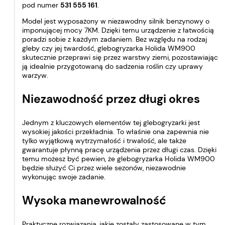
pod numer
531 555 161
.
Model jest wyposażony w niezawodny silnik benzynowy o
imponującej mocy 7KM. Dzięki temu urządzenie z łatwością
poradzi sobie z każdym zadaniem. Bez względu na rodzaj
gleby czy jej twardość, glebogryzarka Holida WM900
skutecznie przeprawi się przez warstwy ziemi, pozostawiając
ją idealnie przygotowaną do sadzenia roślin czy uprawy
warzyw.
Niezawodność przez długi okres
Jednym z kluczowych elementów tej glebogryzarki jest
wysokiej jakości przekładnia. To właśnie ona zapewnia nie
tylko wyjątkową wytrzymałość i trwałość, ale także
gwarantuje płynną pracę urządzenia przez długi czas. Dzięki
temu możesz być pewien, że glebogryzarka Holida WM900
będzie służyć Ci przez wiele sezonów, niezawodnie
wykonując swoje zadanie.
Wysoka manewrowalność
Praktyczne rozwiązania, jakie zostały zastosowane w tym