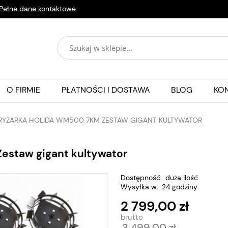
Pełne dane kontaktowe
O FIRMIE
PŁATNOŚCI I DOSTAWA
BLOG
KO
YZARKA HOLIDA WM500 7KM ZESTAW GIGANT KULTYWATOR
estaw gigant kultywator
Dostępność:
duża ilość
Wysyłka w:
24 godziny
2 799,00 zł
3 499,00 zł