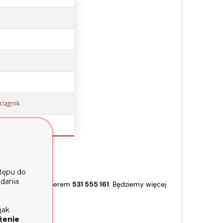
ciągnik
stępu do
ądania
ecjalistą pod numerem
531 555 161
. Będziemy więcej
jak
żenie