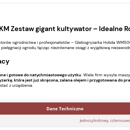
M Zestaw gigant kultywator – Idealne R
torów ogrodnictwa i profesjonalistów – Glebogryzarka Holida WM500
pielęgnacji ogrodu, łącząc niezrównane osiągi z wyjątkową niezawod
acy
cone i gotowe do natychmiastowego użytku
. Wiele firm wysyła maszy
zarkę, która jest już skręcona, zalana olejem i przygotowana do pr
tać z urządzenia.
Dane Techniczne
Jednocylindrowy, czterosuw