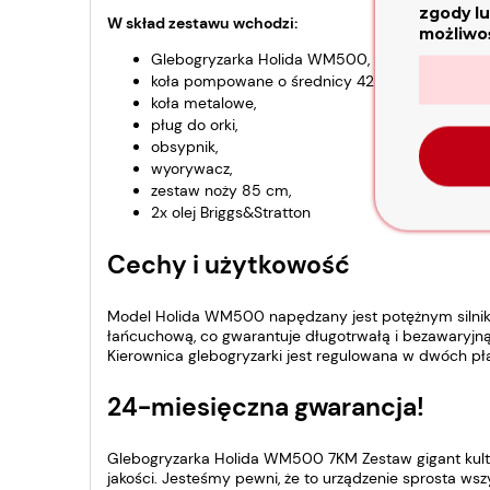
zgody lu
W skład zestawu wchodzi:
możliwoś
Glebogryzarka Holida WM500,
koła pompowane o średnicy 42 cm,
koła metalowe,
pług do orki,
obsypnik,
wyorywacz,
zestaw noży 85 cm,
2x olej Briggs&Stratton
Cechy i użytkowość
Model Holida WM500 napędzany jest potężnym silni
łańcuchową, co gwarantuje długotrwałą i bezawaryjną 
Kierownica glebogryzarki jest regulowana w dwóch p
24-miesięczna gwarancja!
Glebogryzarka Holida WM500 7KM Zestaw gigant kulty
jakości. Jesteśmy pewni, że to urządzenie sprosta w