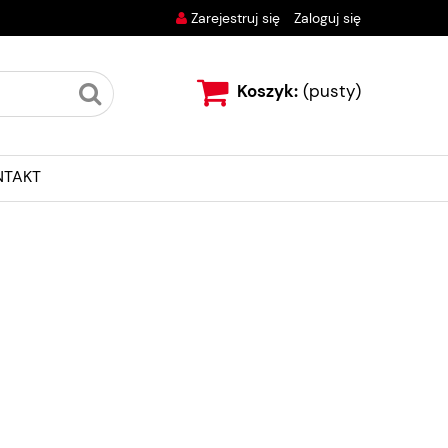
Zarejestruj się
Zaloguj się
Koszyk:
(pusty)
NTAKT