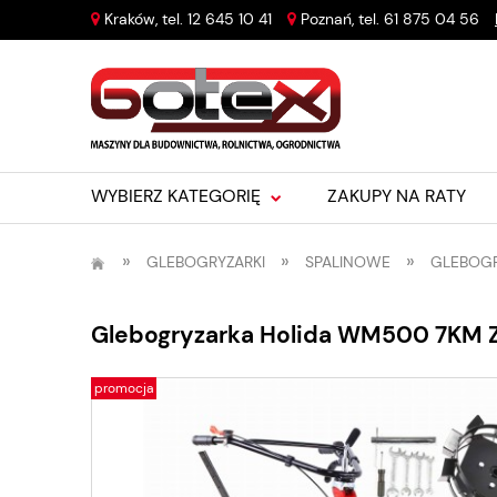
Kraków, tel.
12 645 10 41
Poznań, tel.
61 875 04 56
WYBIERZ KATEGORIĘ
ZAKUPY NA RATY
»
»
»
GLEBOGRYZARKI
SPALINOWE
GLEBOGR
Glebogryzarka Holida WM500 7KM Z
promocja