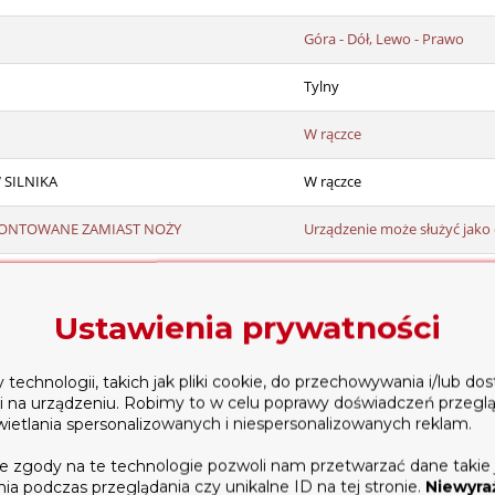
Góra - Dół, Lewo - Prawo
Tylny
W rączce
SILNIKA
W rączce
ONTOWANE ZAMIAST NOŻY
Urządzenie może służyć jako 
78kg
Ustawienia prywatności
echnologii, takich jak pliki cookie, do przechowywania i/lub do
ji na urządzeniu. Robimy to w celu poprawy doświadczeń przegl
M500 7KM Zestaw gigant kultywator? Prosimy o kontakt z naszym sp
wietlania spersonalizowanych i niespersonalizowanych reklam.
oru!
e zgody na te technologie pozwoli nam przetwarzać dane takie 
rodnika
a podczas przeglądania czy unikalne ID na tej stronie.
Niewyra