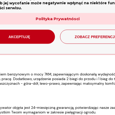
b jej wycofanie może negatywnie wpłynąć na niektóre funk
ci serwisu.
Polityka Prywatnósci
AKCEPTUJĘ
ZOBACZ PREFERENCJ
kiem benzynowym o mocy 7KM, zapewniającym doskonałą wydajność. 
pracę. Dodatkowo, urządzenie posiada 2 biegi do przodu i 1 bieg do t
łaszczyznach - góra-dół, lewo-prawo, zapewniając maksymalny komfo
wator objęta jest 24-miesięczną gwarancją, potwierdzając nasze z
szystkim Twoim wymaganiom w zakresie pielęgnacji ogrodu.