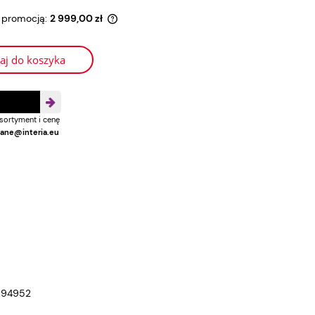
ą promocją:
2 999,00 zł
st sprzedawany krócej niż
aj do koszyka
na jest najniższa cena od
rodukt pojawił się w
sortyment i cenę
ane@interia.eu
94952