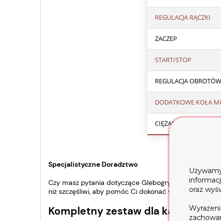
REGULACJA RĄCZKI
ZACZEP
START/STOP
REGULACJA OBROTÓW 
DODATKOWE KOŁA M
CIĘŻAR
Specjalistyczne Doradztwo
Używamy t
informac
Czy masz pytania dotyczące Glebogryzarki Holida W
oraz wyś
niż szczęśliwi, aby pomóc Ci dokonać właściwego wyb
Wyrażeni
Kompletny zestaw dla każdego og
zachowani