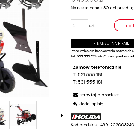
Najniższa cena z 30 dni przed t
Jeżeli produkt je
dod
szt
30 dni, wyświetla
momentu, kiedy p
sprzedaży.
FINANSUJ NA FIRMĘ
Przed wzięciem finansowania potwierdź a
tel.:
533 323 226
lub @:
maszynybudowl
Zamów telefonicznie
T:
531 555 161
T:
531 555 181
zapytaj o produkt
dodaj opinię
Kod produktu:
499_202003240