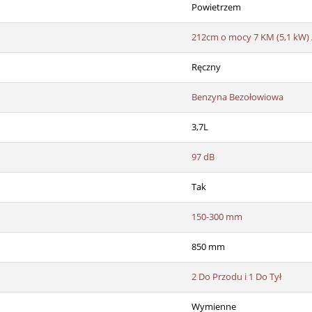
Powietrzem
212cm o mocy 7 KM (5,1 kW) 
Ręczny
Benzyna Bezołowiowa
3,7L
97 dB
Tak
150-300 mm
850 mm
2 Do Przodu i 1 Do Tył
Wymienne