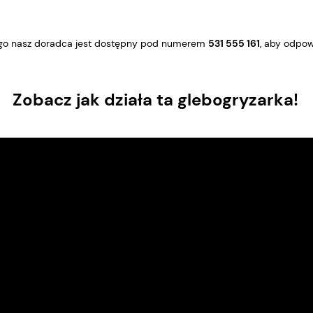
tego nasz doradca jest dostępny pod numerem
531 555 161
, aby odpow
Zobacz jak działa ta glebogryzarka!