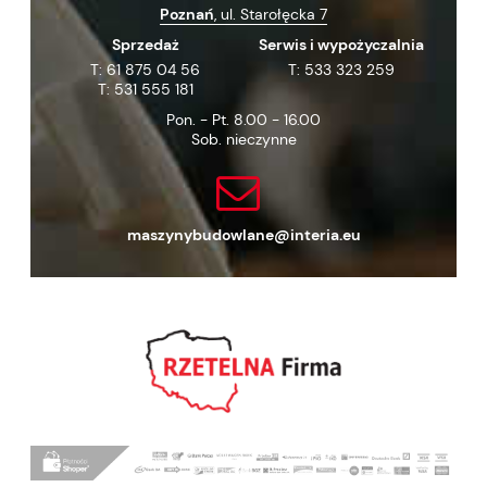
Poznań
, ul. Starołęcka 7
Sprzedaż
Serwis i wypożyczalnia
T:
61 875 04 56
T:
533 323 259
T:
531 555 181
Pon. - Pt. 8.00 - 16.00
Sob. nieczynne
maszynybudowlane@interia.eu