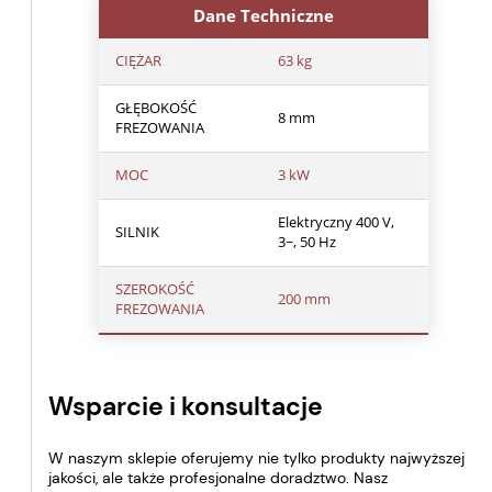
Dane Techniczne
CIĘŻAR
63 kg
GŁĘBOKOŚĆ
8 mm
FREZOWANIA
MOC
3 kW
Elektryczny 400 V,
SILNIK
3~, 50 Hz
SZEROKOŚĆ
200 mm
FREZOWANIA
Wsparcie i konsultacje
W naszym sklepie oferujemy nie tylko produkty najwyższej
jakości, ale także profesjonalne doradztwo. Nasz