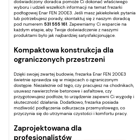
doświadczony doradca pomoże Ci dokonać właściwego
wyboru i udzieli wszelkich informacji na temat frezarki
podłogowej Enar FEN 200E3. Jeśli masz jakiekolwiek pytania
lub potrzebujesz porady, skontaktuj się z naszym doradcą
pod numerem
531 555 161
. Zapewniamy Ci wsparcie na
każdym etapie, aby Twoje doświadczenie z naszymi
produktami było jak najbardziej satysfakcjonujące.
Kompaktowa konstrukcja dla
ograniczonych przestrzeni
Dzięki swojej zwartej budowie, frezarka Enar FEN 200E3
świetnie sprawdza się w miejscach o ograniczonym
dostępie. Niezależnie od tego, czy pracujesz na chodnikach,
usuwasz nawierzchnie betonowe i asfaltowe, czy
przygotowujesz podłoże, to urządzenie zapewni Ci wygodę i
skuteczność działania. Dodatkowo, frezarka posiada
możliwość podłączenia odkurzacza przemysłowego, co
przyczynia się do utrzymania czystości i komfortu pracy.
Zaprojektowana dla
profesjonalistów