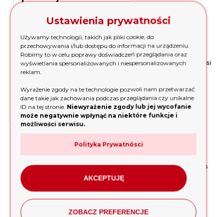
Frezy TCT wykonane z węglika wolframu, zamontowane na
Ustawienia prywatności
kompletnym bębnie, gwarantują wysoką jakość frezowania.
Szerokość bębna roboczego wynosi 200 mm, a
Używamy technologii, takich jak pliki cookie, do
maksymalna głębokość frezowania to 8 mm. Dzięki temu
przechowywania i/lub dostępu do informacji na urządzeniu.
maszyna jest wszechstronna i sprawdza się w różnych
Robimy to w celu poprawy doświadczeń przeglądania oraz
zastosowaniach. Wydajność frezarki Enar FEN 200E3 wynosi
wyświetlania spersonalizowanych i niespersonalizowanych
33-40 m2/h, co pozwoli Ci efektywnie wykonywać nawet
reklam.
najbardziej wymagające prace.
Wyrażenie zgody na te technologie pozwoli nam przetwarzać
dane takie jak zachowania podczas przeglądania czy unikalne
Niezawodność, precyzja i
ID na tej stronie.
Niewyrażenie zgody lub jej wycofanie
wydajność
może negatywnie wpłynąć na niektóre funkcje i
możliwości serwisu.
Frezarka podłogowa Enar FEN 200E3 to niezawodne
Polityka Prywatnósci
narzędzie, które pomoże Ci osiągnąć doskonałe rezultaty.
Dzięki innowacyjnemu napędowi i minimalnej wibracji,
zapewnia ona stabilną pracę i zwiększa wydajność podczas
kontaktu z podłożem. Kompaktowa konstrukcja umożliwia
AKCEPTUJĘ
pracę w miejscach o ograniczonym dostępie, a frezy TCT
zapewniają wysoką jakość frezowania.
ZOBACZ PREFERENCJE