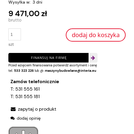
Wysyłka w:
3 dni
9 471,00 zł
dodaj do koszyka
szt
FINANSUJ NA FIRMĘ
Przed wzięciem finansowania potwierdź asortyment i cenę
tel.:
533 323 226
lub @:
maszynybudowlane@interia.eu
Zamów telefonicznie
T:
531 555 161
T:
531 555 181
zapytaj o produkt
dodaj opinię