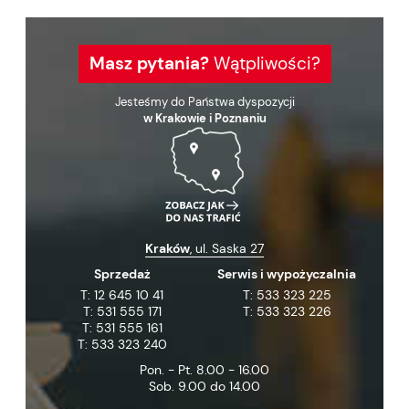
Masz pytania?
Wątpliwości?
Jesteśmy do Państwa dyspozycji
w Krakowie i Poznaniu
Kraków
, ul. Saska 27
Sprzedaż
Serwis i wypożyczalnia
T:
12 645 10 41
T:
533 323 225
T:
531 555 171
T:
533 323 226
T:
531 555 161
T:
533 323 240
Pon. - Pt. 8.00 - 16.00
Sob. 9.00 do 14.00