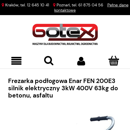
Kraków, tel.
12 645 10 41
Poznań, tel.
61 875 04 56
Pełne dane
kontaktowe
Frezarka podłogowa Enar FEN 200E3
silnik elektryczny 3kW 400V 63kg do
betonu, asfaltu