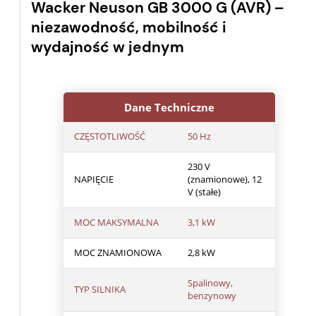
Wacker Neuson GB 3000 G (AVR) –
niezawodność, mobilność i
wydajność w jednym
Dane Techniczne
CZĘSTOTLIWOŚĆ
50 Hz
230 V
NAPIĘCIE
(znamionowe), 12
V (stałe)
MOC MAKSYMALNA
3,1 kW
MOC ZNAMIONOWA
2,8 kW
Spalinowy,
TYP SILNIKA
benzynowy