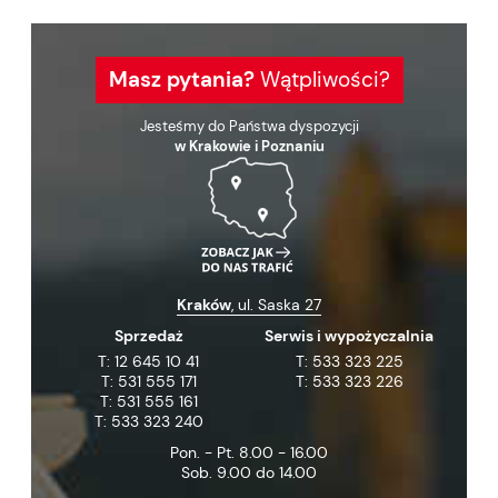
Masz pytania?
Wątpliwości?
Jesteśmy do Państwa dyspozycji
w Krakowie i Poznaniu
Kraków
, ul. Saska 27
Sprzedaż
Serwis i wypożyczalnia
T:
12 645 10 41
T:
533 323 225
T:
531 555 171
T:
533 323 226
T:
531 555 161
T:
533 323 240
Pon. - Pt. 8.00 - 16.00
Sob. 9.00 do 14.00