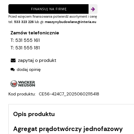
FINANSUJ NA FIRMĘ
Przed wzięciem finansowania potwierdź asortyment i cenę
tel.:
533 323 226
lub @:
maszynybudowlane@interia.eu
Zamów telefonicznie
T:
531 555 161
T:
531 555 181
zapytaj o produkt
dodaj opinię
Kod produktu:
CE56-424C7_20250602115418
Opis produktu
Agregat prądotwórczy jednofazowy