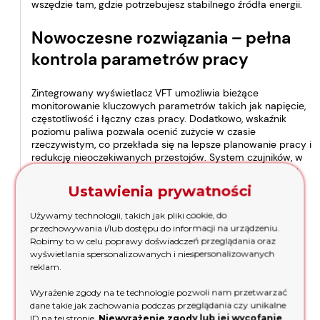
wszędzie tam, gdzie potrzebujesz stabilnego źródła energii.
Nowoczesne rozwiązania – pełna
kontrola parametrów pracy
Zintegrowany wyświetlacz VFT umożliwia bieżące
monitorowanie kluczowych parametrów takich jak napięcie,
częstotliwość i łączny czas pracy. Dodatkowo, wskaźnik
poziomu paliwa pozwala ocenić zużycie w czasie
rzeczywistym, co przekłada się na lepsze planowanie pracy i
redukcję nieoczekiwanych przestojów. System czujników, w
tym czujnik poziomu oleju, automatycznie wyłącza silnik w
przypadku jego niedoboru, chroniąc silnik przed
Ustawienia prywatności
uszkodzeniem.
Używamy technologii, takich jak pliki cookie, do
Filtracja i chłodzenie – trwałość
przechowywania i/lub dostępu do informacji na urządzeniu.
Robimy to w celu poprawy doświadczeń przeglądania oraz
jednostki napędowej
wyświetlania spersonalizowanych i niespersonalizowanych
reklam.
Agregat prądotwórczy Wacker Neuson GB 3000 G (AVR)
Wyrażenie zgody na te technologie pozwoli nam przetwarzać
wyposażono w dwustopniowy filtr powietrza, który
dane takie jak zachowania podczas przeglądania czy unikalne
skutecznie zatrzymuje zanieczyszczenia i kurz, przedłużając
ID na tej stronie.
Niewyrażenie zgody lub jej wycofanie