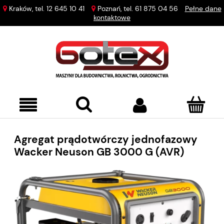
Kraków, tel.
12 645 10 41
Poznań, tel.
61 875 04 56
Pełne dane
kontaktowe
Agregat prądotwórczy jednofazowy
Wacker Neuson GB 3000 G (AVR)