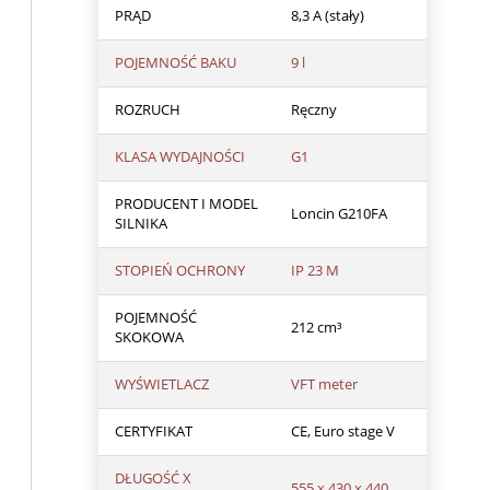
PRĄD
8,3 A (stały)
POJEMNOŚĆ BAKU
9 l
ROZRUCH
Ręczny
KLASA WYDAJNOŚCI
G1
PRODUCENT I MODEL
Loncin G210FA
SILNIKA
STOPIEŃ OCHRONY
IP 23 M
POJEMNOŚĆ
212 cm³
SKOKOWA
WYŚWIETLACZ
VFT meter
CERTYFIKAT
CE, Euro stage V
DŁUGOŚĆ X
555 x 430 x 440