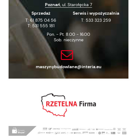
Poznań
, ul. Starołęcka 7
Sprzedaż
Serwis i wypożyczalnia
T:
61 875 04 56
T:
533 323 259
T:
531 555 181
Pon. - Pt. 8.00 - 16.00
Sob. nieczynne
maszynybudowlane@interia.eu