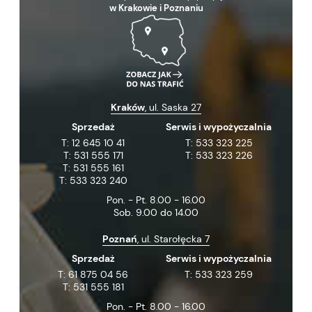
w Krakowie i Poznaniu
Kraków
, ul. Saska 27
Sprzedaż
Serwis i wypożyczalnia
T:
12 645 10 41
T:
533 323 225
T:
531 555 171
T:
533 323 226
T:
531 555 161
T:
533 323 240
Pon. - Pt. 8.00 - 16.00
Sob. 9.00 do 14.00
Poznań
, ul. Starołęcka 7
Sprzedaż
Serwis i wypożyczalnia
T:
61 875 04 56
T:
533 323 259
T:
531 555 181
Pon. - Pt. 8.00 - 16.00