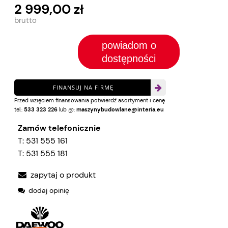
2 999,00 zł
powiadom o
dostępności
FINANSUJ NA FIRMĘ
Przed wzięciem finansowania potwierdź asortyment i cenę
tel.:
533 323 226
lub @:
maszynybudowlane@interia.eu
Zamów telefonicznie
T:
531 555 161
T:
531 555 181
zapytaj o produkt
dodaj opinię