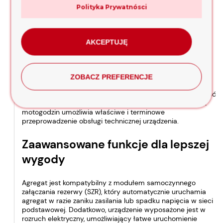
Kontrola na każdym etapie produkcji jest gwarantowana
Polityka Prywatnósci
przez unikalny numer seryjny.
Wielofunkcyjny wyświetlacz dla
AKCEPTUJĘ
optymalnej kontroli
Zintegrowany wyświetlacz wielofunkcyjny oferuje
ZOBACZ PREFERENCJE
najważniejsze bieżące parametry pomiarowe agregatu
prądotwórczego, takie jak napięcie, natężenie i częstotliwość
prądu, obciążenie i czas pracy silnika. Wbudowany licznik
motogodzin umożliwia właściwe i terminowe
przeprowadzenie obsługi technicznej urządzenia.
Zaawansowane funkcje dla lepszej
wygody
Agregat jest kompatybilny z modułem samoczynnego
załączania rezerwy (SZR), który automatycznie uruchamia
agregat w razie zaniku zasilania lub spadku napięcia w sieci
podstawowej. Dodatkowo, urządzenie wyposażone jest w
rozruch elektryczny, umożliwiający łatwe uruchomienie