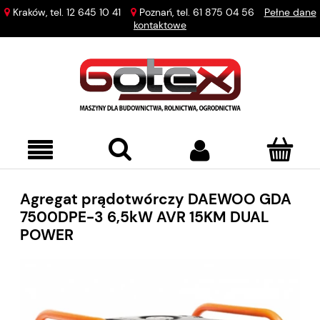
Kraków, tel.
12 645 10 41
Poznań, tel.
61 875 04 56
Pełne dane
kontaktowe
Agregat prądotwórczy DAEWOO GDA
7500DPE-3 6,5kW AVR 15KM DUAL
POWER