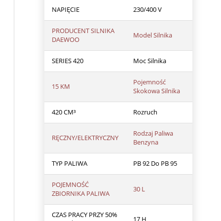
NAPIĘCIE
230/400 V
PRODUCENT SILNIKA
Model Silnika
DAEWOO
SERIES 420
Moc Silnika
Pojemność
15 KM
Skokowa Silnika
420 CM³
Rozruch
Rodzaj Paliwa
RĘCZNY/ELEKTRYCZNY
Benzyna
TYP PALIWA
PB 92 Do PB 95
POJEMNOŚĆ
30 L
ZBIORNIKA PALIWA
CZAS PRACY PRZY 50%
17 H