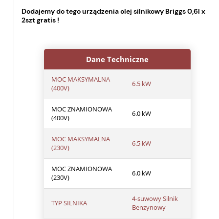
Dodajemy do tego urządzenia olej silnikowy Briggs 0,6l x
2szt gratis !
Dane Techniczne
MOC MAKSYMALNA
6.5 kW
(400V)
MOC ZNAMIONOWA
6.0 kW
(400V)
MOC MAKSYMALNA
6.5 kW
(230V)
MOC ZNAMIONOWA
6.0 kW
(230V)
4-suwowy Silnik
TYP SILNIKA
Benzynowy