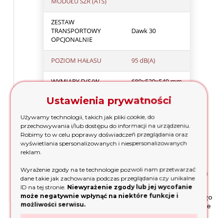
MODUŁU SZR (ATS)
ZESTAW
TRANSPORTOWY
Dawk 30
OPCJONALNIE
POZIOM HAŁASU
95 dB(A)
WYMIARY D/S/W
680x520x540 mm
Ustawienia prywatności
CIĘŻAR
86.9 kg
Używamy technologii, takich jak pliki cookie, do
przechowywania i/lub dostępu do informacji na urządzeniu.
Robimy to w celu poprawy doświadczeń przeglądania oraz
531 555 161
- kontakt z naszym doradcą umożliwi Ci
wyświetlania spersonalizowanych i niespersonalizowanych
uzyskanie szczegółowych informacji na temat
reklam.
Wyrażenie zgody na te technologie pozwoli nam przetwarzać
Silnik wysokiej jakości od DAEWOO
dane takie jak zachowania podczas przeglądania czy unikalne
ID na tej stronie.
Niewyrażenie zgody lub jej wycofanie
może negatywnie wpłynąć na niektóre funkcje i
Niezrównana niezawodność silnika DAEWOO, dedykowanego
możliwości serwisu.
dla serii agregatów prądotwórczych Master Line, gwarantuje
długą żywotność wynoszącą ponad 1500 motogodzin.