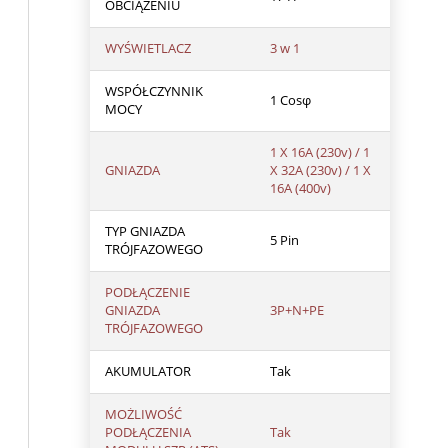
OBCIĄŻENIU
WYŚWIETLACZ
3 w 1
WSPÓŁCZYNNIK
1 Cosφ
MOCY
1 X 16A (230v) / 1
GNIAZDA
X 32A (230v) / 1 X
16A (400v)
TYP GNIAZDA
5 Pin
TRÓJFAZOWEGO
PODŁĄCZENIE
GNIAZDA
3P+N+PE
TRÓJFAZOWEGO
AKUMULATOR
Tak
MOŻLIWOŚĆ
PODŁĄCZENIA
Tak