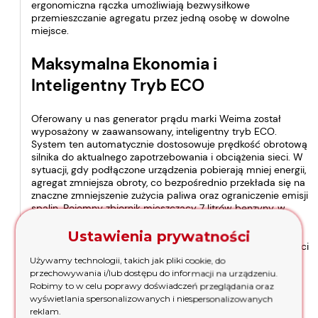
ergonomiczna rączka umożliwiają bezwysiłkowe
przemieszczanie agregatu przez jedną osobę w dowolne
miejsce.
Maksymalna Ekonomia i
Inteligentny Tryb ECO
Oferowany u nas generator prądu marki Weima został
wyposażony w zaawansowany, inteligentny tryb ECO.
System ten automatycznie dostosowuje prędkość obrotową
silnika do aktualnego zapotrzebowania i obciążenia sieci. W
sytuacji, gdy podłączone urządzenia pobierają mniej energii,
agregat zmniejsza obroty, co bezpośrednio przekłada się na
znaczne zmniejszenie zużycia paliwa oraz ograniczenie emisji
spalin. Pojemny zbiornik mieszczący 7 litrów benzyny, w
połączeniu z trybem ECO, pozwala na nieprzerwaną pracę
urządzenia aż przez 6 godzin przy obciążeniu na poziomie
Ustawienia prywatności
50%. To gwarancja długotrwałego zasilania bez konieczności
częstego uzupełniania paliwa.
Używamy technologii, takich jak pliki cookie, do
przechowywania i/lub dostępu do informacji na urządzeniu.
Robimy to w celu poprawy doświadczeń przeglądania oraz
Podwójna Moc Dzięki
wyświetlania spersonalizowanych i niespersonalizowanych
Zaawansowanej Funkcji
reklam.