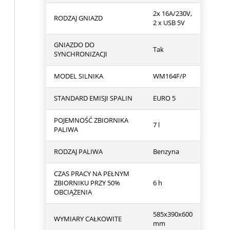
2x 16A/230V,
RODZAJ GNIAZD
2 x USB 5V
GNIAZDO DO
Tak
SYNCHRONIZACJI
MODEL SILNIKA
WM164F/P
STANDARD EMISJI SPALIN
EURO 5
POJEMNOŚĆ ZBIORNIKA
7 l
PALIWA
RODZAJ PALIWA
Benzyna
CZAS PRACY NA PEŁNYM
ZBIORNIKU PRZY 50%
6 h
OBCIĄŻENIA
585x390x600
WYMIARY CAŁKOWITE
mm