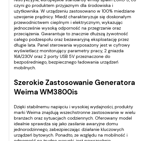
czyni go produktem przyjaznym dla środowiska i
użytkownika. W urządzeniu zastosowano w 100% miedziane
uzwojenie prądnicy. Miedź charakteryzuje się doskonałym
przewodnictwem cieplnym i elektrycznym, wykazując
jednocześnie wysoką odporność na przegrzanie oraz
przeciążenia. Gwarantuje to znacznie dłuższą żywotność
całego podzespołu oraz bezawaryjną eksploatację przez
długie lata. Panel sterowania wyposażony jest w cyfrowy
wyświetlacz monitorujący parametry pracy, 2 gniazda
16A/230V oraz 2 porty USB 5V przeznaczone do
bezpośredniego, bezpiecznego ładowania urządzeń
mobilnych.
Szerokie Zastosowanie Generatora
Weima WM3800is
Dzięki stabilnemu napięciu i wysokiej wydajności, produkty
marki Weima znajdują wszechstronne zastosowanie w wielu
branżach oraz sytuacjach codziennych. Oferowany model
idealnie sprawdza się jako zasilanie awaryjne domu
jednorodzinnego, zabezpieczając działanie kluczowych
urządzeń bytowych. Ponadto, ze względu na mobilność i
odporność na trudne warunki, jest powszechnie