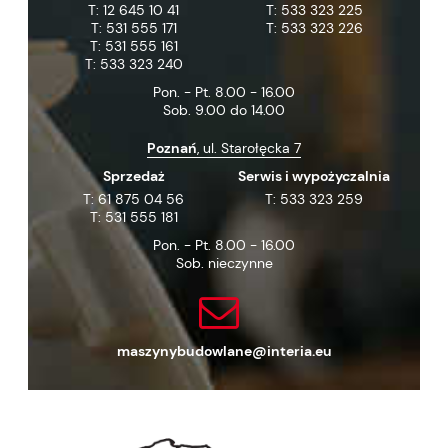
T:
12 645 10 41
T:
533 323 225
T:
531 555 171
T:
533 323 226
T:
531 555 161
T:
533 323 240
Pon. - Pt. 8.00 - 16.00
Sob. 9.00 do 14.00
Poznań
, ul. Starołęcka 7
Sprzedaż
Serwis i wypożyczalnia
T:
61 875 04 56
T:
533 323 259
T:
531 555 181
Pon. - Pt. 8.00 - 16.00
Sob. nieczynne
maszynybudowlane@interia.eu