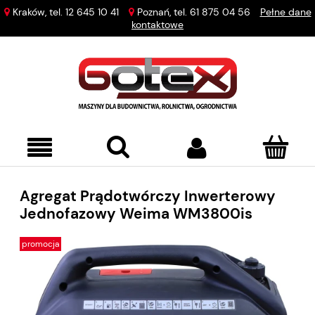
Kraków, tel.
12 645 10 41
Poznań, tel.
61 875 04 56
Pełne dane
kontaktowe
Agregat Prądotwórczy Inwerterowy
Jednofazowy Weima WM3800is
promocja