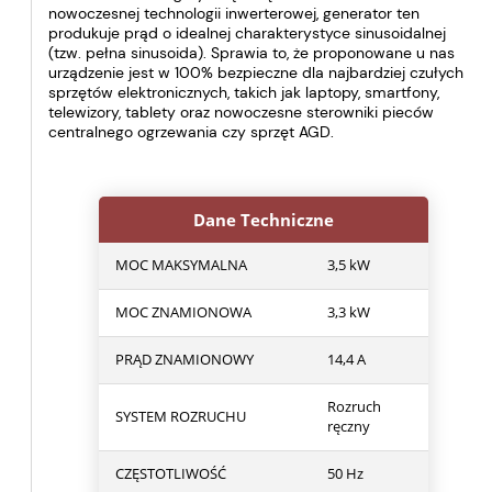
nowoczesnej technologii inwerterowej, generator ten
produkuje prąd o idealnej charakterystyce sinusoidalnej
(tzw. pełna sinusoida). Sprawia to, że proponowane u nas
urządzenie jest w 100% bezpieczne dla najbardziej czułych
sprzętów elektronicznych, takich jak laptopy, smartfony,
telewizory, tablety oraz nowoczesne sterowniki pieców
centralnego ogrzewania czy sprzęt AGD.
Dane Techniczne
MOC MAKSYMALNA
3,5 kW
MOC ZNAMIONOWA
3,3 kW
PRĄD ZNAMIONOWY
14,4 A
Rozruch
SYSTEM ROZRUCHU
ręczny
CZĘSTOTLIWOŚĆ
50 Hz