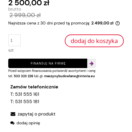
2 500,00 zł
2 999,00 zł
Najniższa cena z 30 dni przed tą promocją:
2 499,00 zł
Jeżeli
30 dni
dodaj do koszyka
momen
sprze
szt
FINANSUJ NA FIRMĘ
Przed wzięciem finansowania potwierdź asortyment i cenę
tel.:
533 323 226
lub @:
maszynybudowlane@interia.eu
Zamów telefonicznie
T:
531 555 161
T:
531 555 181
zapytaj o produkt
dodaj opinię