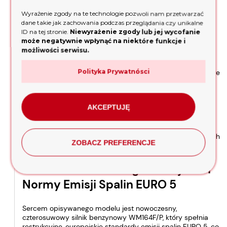
Synchronizacji
Wyrażenie zgody na te technologie pozwoli nam przetwarzać
dane takie jak zachowania podczas przeglądania czy unikalne
ID na tej stronie.
Niewyrażenie zgody lub jej wycofanie
Dla użytkowników o zwiększonym zapotrzebowaniu na moc
może negatywnie wpłynąć na niektóre funkcje i
elektryczną,
Agregat Prądotwórczy Inwerterowy
możliwości serwisu.
Jednofazowy Weima WM3800is
oferuje unikalne i
niezwykle praktyczne rozwiązanie, jakim jest wbudowane
gniazdo do synchronizacji. Funkcja ta pozwala na równoległe
Polityka Prywatnósci
połączenie mocy dwóch identycznych agregatów za
pomocą specjalnego kabla. Dzięki takiemu rozwiązaniu
można w prosty sposób podwoić dostępną moc
AKCEPTUJĘ
znamionową, zyskując potężne źródło zasilania zdolne
obsłużyć wymagające elektronarzędzia budowlane lub
rozbudowane systemy domowe w czasie awarii sieci
energetycznej, bez konieczności zakupu większych, cięższych
ZOBACZ PREFERENCJE
i znacznie droższych generatorów wielkogabarytowych.
Trwałość Miedzianego Uzwojenia i
Normy Emisji Spalin EURO 5
Sercem opisywanego modelu jest nowoczesny,
czterosuwowy silnik benzynowy WM164F/P, który spełnia
restrykcyjne, europejskie standardy emisji spalin EURO 5, co