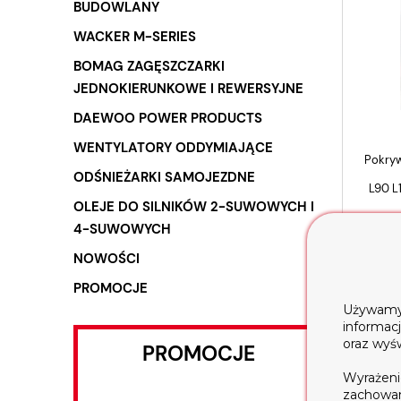
BUDOWLANY
WACKER M-SERIES
BOMAG ZAGĘSZCZARKI
JEDNOKIERUNKOWE I REWERSYJNE
DAEWOO POWER PRODUCTS
WENTYLATORY ODDYMIAJĄCE
Pokryw
ODŚNIEŻARKI SAMOJEZDNE
L90 L1
OLEJE DO SILNIKÓW 2-SUWOWYCH I
4-SUWOWYCH
NOWOŚCI
PROMOCJE
Używamy t
informac
oraz wyś
PROMOCJE
Wyrażeni
zachowani