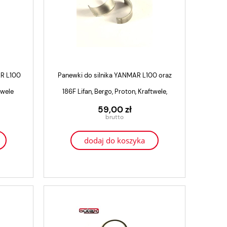
AR L100
Panewki do silnika YANMAR L100 oraz
twele
186F Lifan, Bergo, Proton, Kraftwele,
Genezo
59,00 zł
dodaj do koszyka