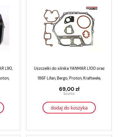
AR L90,
Uszczelki do silnika YANMAR L100 oraz
roton,
186F Lifan, Bergo, Proton, Kraftwele,
Genezo.
69,00 zł
dodaj do koszyka