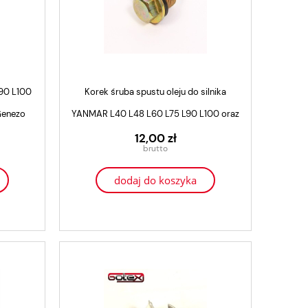
L90 L100
Korek śruba spustu oleju do silnika
 Genezo
YANMAR L40 L48 L60 L75 L90 L100 oraz
zamienników 170F, 178F, 186F
12,00 zł
dodaj do koszyka