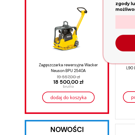
zgody lu
możliwoś
Przew
Zagęszczarka rewersyjna Wacker
Agrega
L90 L
Neuson BPU 2540A
Ho
19 557,00 zł
18 500,00 zł
p
dodaj do koszyka
NOWOŚCI