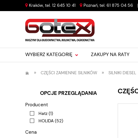
Kraków, tel.
12 645 10 41
Poznań, tel.
61 875 04 56
WYBIERZ KATEGORIĘ
ZAKUPY NA RATY
»
»
CZĘŚCI ZAMIENNE SILNIKÓW
SILNIKI DIESEL
CZĘŚC
OPCJE PRZEGLĄDANIA
Producent
Hatz
(1)
HOLIDA
(52)
Cena