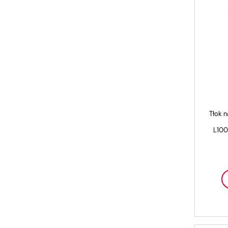
Tłok n
L100 