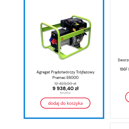
Sworze
186F 
Agregat Prądotwórczy Trójfazowy
Agrega
Pramac E6000
12 423,00 zł
9 938,40 zł
dodaj do koszyka