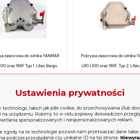
a zaworowa do silnika YANMAR
Pokrywa zaworowa do silnika
00 oraz 186F Typ 1. Lifan, Bergo,
L90 L100 oraz 186F. Typ 2. Lifan,
Proton, Kraftwele, Genezo
Proton, Kraftwele, Genez
159,00 zł
159,00 zł
Ustawienia prywatności
dodaj do koszyka
dodaj do koszyka
echnologii, takich jak pliki cookie, do przechowywania i/lub do
ji na urządzeniu. Robimy to w celu poprawy doświadczeń przegl
wietlania spersonalizowanych i niespersonalizowanych reklam.
e zgody na te technologie pozwoli nam przetwarzać dane takie 
a podczas przeglądania czy unikalne ID na tej stronie.
Niewyra