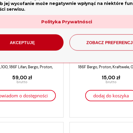
b jej wycofanie może negatywnie wpłynąć na niektóre funk
ci serwisu.
Polityka Prywatnósci
AKCEPTUJĘ
ZOBACZ PREFERENCJ
ód paliwowa do silnika YANMAR
Rączka startera YANMAR L90 L1
t prądotwórczy, generator
GLEBOGRYZARKA SPALINOWA
100, 186F Lifan, Bergo, Proton,
186F Bergo, Proton, Kraftwele,
lida WM 8500E 7,7 kW
HOLIDA WM900M-3 ZESTAW GIGAN
+ KOSIARKA
3 499,00 zł
4 899,00 zł
Kraftwele, Genezo
59,00 zł
15,00 zł
3 299,00 zł
4 299,00 zł
owiadom o dostępności
dodaj do koszyka
dodaj do koszyka
dodaj do koszyka