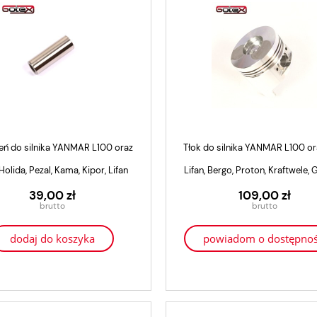
ń do silnika YANMAR L100 oraz
Tłok do silnika YANMAR L100 or
Holida, Pezal, Kama, Kipor, Lifan
Lifan, Bergo, Proton, Kraftwele,
t Prądotwórczy Trójfazowy
Pramac DX8500
39,00 zł
109,00 zł
11 070,00 zł
8 856,00 zł
dodaj do koszyka
powiadom o dostępnoś
dodaj do koszyka