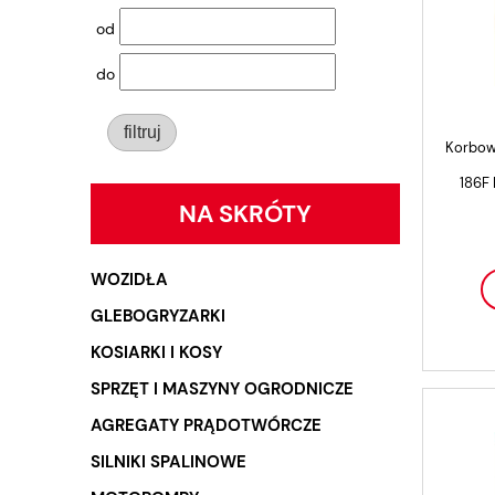
od
do
filtruj
Korbow
186F 
NA SKRÓTY
WOZIDŁA
GLEBOGRYZARKI
KOSIARKI I KOSY
SPRZĘT I MASZYNY OGRODNICZE
AGREGATY PRĄDOTWÓRCZE
SILNIKI SPALINOWE