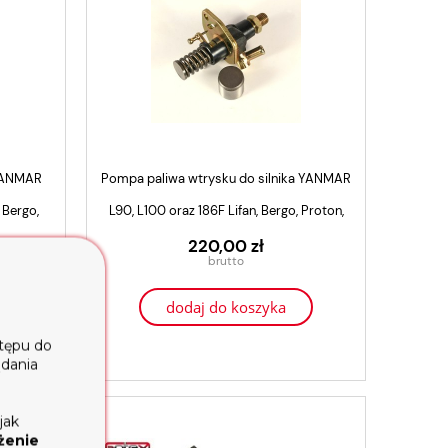
 YANMAR
Pompa paliwa wtrysku do silnika YANMAR
 Bergo,
L90, L100 oraz 186F Lifan, Bergo, Proton,
o
Kraftwele, Genezo
220,00 zł
dodaj do koszyka
stępu do
ądania
jak
żenie