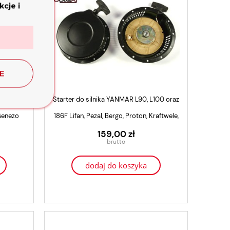
cje i
E
00 oraz
Starter do silnika YANMAR L90, L100 oraz
Glebogryzarka Spalinowa Weima
Glebogryzarka 
 Genezo
186F Lifan, Pezal, Bergo, Proton, Kraftwele,
T
WMX620
WMX620 + belka
4 499,00 zł
5 399
Genezo
159,00 zł
3 799,00 zł
4 599
dodaj do koszyka
powiadom o dostępności
powiadom o