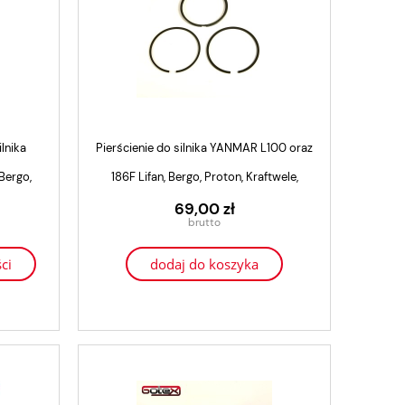
ilnika
Pierścienie do silnika YANMAR L100 oraz
Bergo,
186F Lifan, Bergo, Proton, Kraftwele,
o
Genezo
69,00 zł
ci
dodaj do koszyka