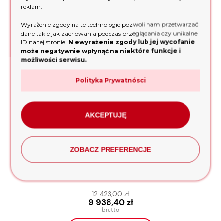
wyślij
reklam.
Wyrażenie zgody na te technologie pozwoli nam przetwarzać
dane takie jak zachowania podczas przeglądania czy unikalne
NOWOŚCI
ID na tej stronie.
Niewyrażenie zgody lub jej wycofanie
może negatywnie wpłynąć na niektóre funkcje i
możliwości serwisu.
Polityka Prywatnósci
AKCEPTUJĘ
ZOBACZ PREFERENCJE
Agregat Prądotwórczy Trójfazowy Pramac E6000
12 423,00 zł
9 938,40 zł