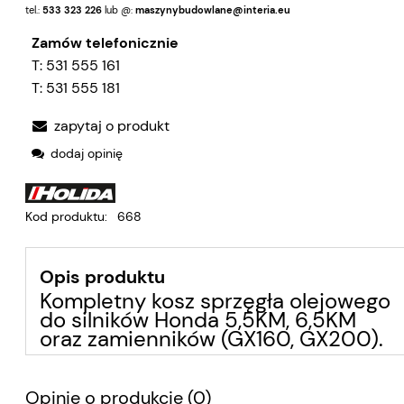
tel.:
533 323 226
lub @:
maszynybudowlane@interia.eu
Zamów telefonicznie
T:
531 555 161
T:
531 555 181
zapytaj o produkt
dodaj opinię
Kod produktu:
668
Opis produktu
Kompletny kosz
sprzęgła olejowego
do silników Honda 5,5KM, 6,5KM
oraz zamienników (GX160, GX200).
Opinie o produkcie (0)