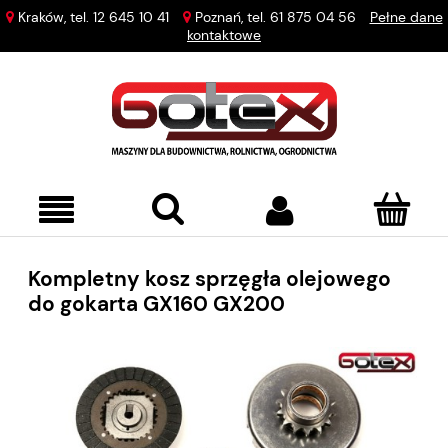
Kraków, tel.
12 645 10 41
Poznań, tel.
61 875 04 56
Pełne dane
kontaktowe
Kompletny kosz sprzęgła olejowego
do gokarta GX160 GX200