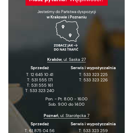
Jesteśmy do Państwa dyspozycji
w Krakowie i Poznaniu
Kraków
, ul. Saska 27
Sprzedaż
Serwis i wypożyczalnia
T:
12 645 10 41
T:
533 323 225
T:
531 555 171
T:
533 323 226
T:
531 555 161
T:
533 323 240
Pon. - Pt. 8.00 - 16.00
Sob. 9.00 do 14.00
Poznań
, ul. Starołęcka 7
Sprzedaż
Serwis i wypożyczalnia
T:
61 875 04 56
T:
533 323 259