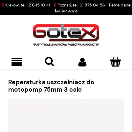
Kraków, tel.
12 645 10 41
Poznań, tel.
61 875 04 56
Pełne dane
kontaktowe
Reperaturka uszczelniacz do
motopomp 75mm 3 cale