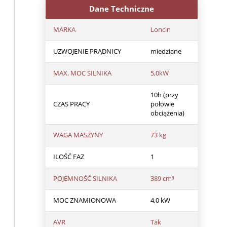
Dane Techniczne
MARKA
Loncin
UZWOJENIE PRĄDNICY
miedziane
MAX. MOC SILNIKA
5,0kW
10h (przy
CZAS PRACY
połowie
obciążenia)
WAGA MASZYNY
73 kg
ILOŚĆ FAZ
1
POJEMNOŚĆ SILNIKA
389 cm³
MOC ZNAMIONOWA
4,0 kW
AVR
Tak