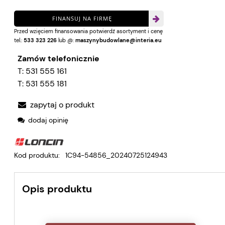
FINANSUJ NA FIRMĘ
Przed wzięciem finansowania potwierdź asortyment i cenę
tel.:
533 323 226
lub @:
maszynybudowlane@interia.eu
Zamów telefonicznie
T:
531 555 161
T:
531 555 181
zapytaj o produkt
dodaj opinię
Kod produktu:
1C94-54856_20240725124943
Opis produktu