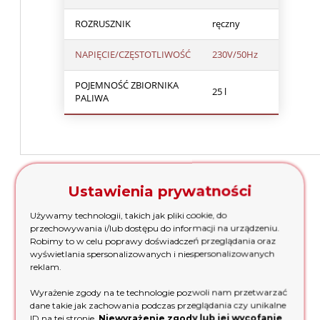
ROZRUSZNIK
ręczny
NAPIĘCIE/CZĘSTOTLIWOŚĆ
230V/50Hz
POJEMNOŚĆ ZBIORNIKA
25 l
PALIWA
Opinie o produkcie (0)
Ustawienia prywatności
Wyświetlane są wszystkie opinie (pozytywne i negatywne).
Używamy technologii, takich jak pliki cookie, do
Nie weryfikujemy, czy pochodzą one od klientów, którzy
przechowywania i/lub dostępu do informacji na urządzeniu.
kupili dany produkt.
Robimy to w celu poprawy doświadczeń przeglądania oraz
wyświetlania spersonalizowanych i niespersonalizowanych
reklam.
Wyrażenie zgody na te technologie pozwoli nam przetwarzać
Imię lub pseudonim:
dane takie jak zachowania podczas przeglądania czy unikalne
ID na tej stronie.
Niewyrażenie zgody lub jej wycofanie