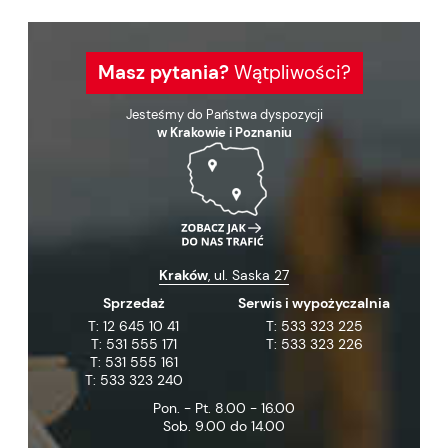
Masz pytania?
Wątpliwości?
Jesteśmy do Państwa dyspozycji
w Krakowie i Poznaniu
Kraków
, ul. Saska 27
Sprzedaż
Serwis i wypożyczalnia
T:
12 645 10 41
T:
533 323 225
T:
531 555 171
T:
533 323 226
T:
531 555 161
T:
533 323 240
Pon. - Pt. 8.00 - 16.00
Sob. 9.00 do 14.00