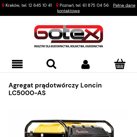
Kraków, tel.
12 645 10 41
Poznań, tel.
61 875 04 56
Pełne dane
kontaktowe
Agregat prądotwórczy Loncin
LC5000-AS