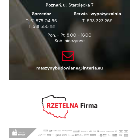
Poznań
, ul. Starołęcka 7
Sprzedaż
Serwis i wypożyczalnia
T:
61 875 04 56
T:
533 323 259
T:
531 555 181
Pon. - Pt. 8.00 - 16.00
Sob. nieczynne
maszynybudowlane@interia.eu