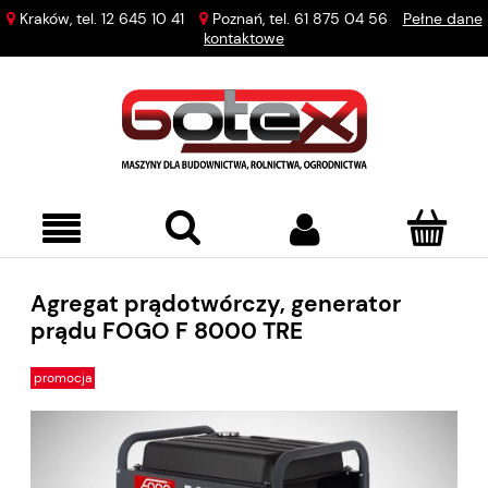
Kraków, tel.
12 645 10 41
Poznań, tel.
61 875 04 56
Pełne dane
kontaktowe
Agregat prądotwórczy, generator
prądu FOGO F 8000 TRE
promocja