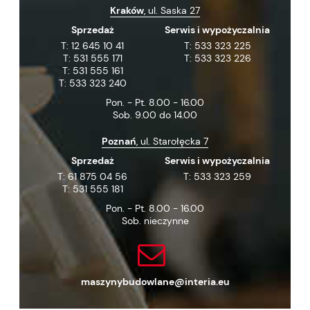
Kraków
, ul. Saska 27
Sprzedaż
Serwis i wypożyczalnia
T:
12 645 10 41
T:
533 323 225
T:
531 555 171
T:
533 323 226
T:
531 555 161
T:
533 323 240
Pon. - Pt. 8.00 - 16.00
Sob. 9.00 do 14.00
Poznań
, ul. Starołęcka 7
Sprzedaż
Serwis i wypożyczalnia
T:
61 875 04 56
T:
533 323 259
T:
531 555 181
Pon. - Pt. 8.00 - 16.00
Sob. nieczynne
maszynybudowlane@interia.eu