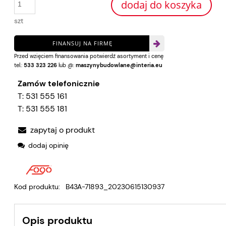
dodaj do koszyka
momen
sprze
szt
FINANSUJ NA FIRMĘ
Przed wzięciem finansowania potwierdź asortyment i cenę
tel.:
533 323 226
lub @:
maszynybudowlane@interia.eu
Zamów telefonicznie
T:
531 555 161
T:
531 555 181
zapytaj o produkt
dodaj opinię
Kod produktu:
B43A-71893_20230615130937
Opis produktu