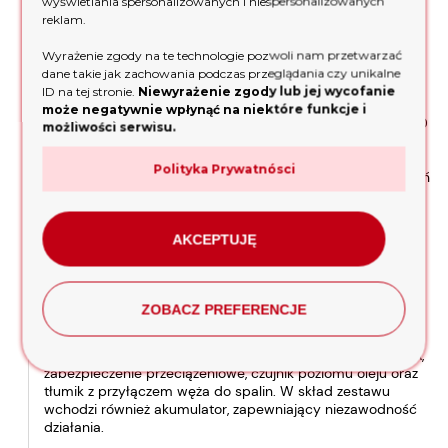
wyświetlania spersonalizowanych i niespersonalizowanych
niezawodny partner w każdej sytuacji, nawet przy
reklam.
długotrwałym korzystaniu.
Wyrażenie zgody na te technologie pozwoli nam przetwarzać
Obniżony poziom hałasu
dane takie jak zachowania podczas przeglądania czy unikalne
ID na tej stronie.
Niewyrażenie zgody lub jej wycofanie
może negatywnie wpłynąć na niektóre funkcje i
Przy projektowaniu Agregatu prądotwórczego Fogo F 8000
możliwości serwisu.
TRE, duży nacisk położono na komfort użytkowania.
Wynikiem tych działań jest obniżony poziom hałasu Lwa z
Polityka Prywatnósci
97 do 96 dB(A), co czyni z niego jedno z cichszych urządzeń
w swojej klasie.
Solidna konstrukcja i wysokiej
AKCEPTUJĘ
jakości wyposażenie
ZOBACZ PREFERENCJE
Profil ramy urządzenia to solidne 38 mm, gwarantujące
stabilność i trwałość na lata. Agregat wyposażony jest
standardowo w cyfrowy AVR, gniazda 400V 16A i 230V 16A,
zabezpieczenie przeciążeniowe, czujnik poziomu oleju oraz
tłumik z przyłączem węża do spalin. W skład zestawu
wchodzi również akumulator, zapewniający niezawodność
działania.