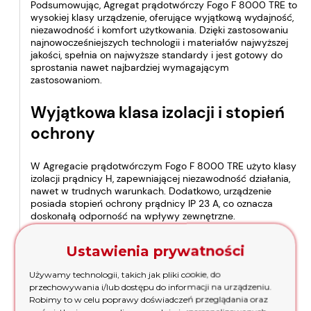
Podsumowując, Agregat prądotwórczy Fogo F 8000 TRE to
wysokiej klasy urządzenie, oferujące wyjątkową wydajność,
niezawodność i komfort użytkowania. Dzięki zastosowaniu
najnowocześniejszych technologii i materiałów najwyższej
jakości, spełnia on najwyższe standardy i jest gotowy do
sprostania nawet najbardziej wymagającym
zastosowaniom.
Wyjątkowa klasa izolacji i stopień
ochrony
W Agregacie prądotwórczym Fogo F 8000 TRE użyto klasy
izolacji prądnicy H, zapewniającej niezawodność działania,
nawet w trudnych warunkach. Dodatkowo, urządzenie
posiada stopień ochrony prądnicy IP 23 A, co oznacza
doskonałą odporność na wpływy zewnętrzne.
Długi czas pracy
Ustawienia prywatności
Używamy technologii, takich jak pliki cookie, do
Urządzenie to, nawet przy 75% mocy, zapewnia
przechowywania i/lub dostępu do informacji na urządzeniu.
nieprzerwany czas pracy na zbiorniku wynoszący 16,7 h. To
Robimy to w celu poprawy doświadczeń przeglądania oraz
oznacza, że Agregat prądotwórczy Fogo F 8000 TRE to