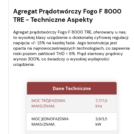
Agregat Prądotwórczy Fogo F 8000
TRE - Techniczne Aspekty
Agregat prądotwórczy Fogo F 8000 TRE, oferowany u nas,
to wysokiej klasy urządzenie o doskonałej cyfrowej regulacji
napięcia +/- 1,5% na każdej fazie. Jego konstrukcja jest
oparta na najnowocześniejszych technologiach, co zapewnia
niski poziom zakłóceń THD < 6%. Prąd startowy prądnicy
wynosi 300%, co świadczy o wysokiej wydajności
urządzenia.
Dane Techniczne
MOC TRÓJFAZOWA
7,7/7,0
MAKS/ZNAM.
kVa
MOC JEDNOFAZOWA
3,9/3,5
MAKS/ZNAM.
kW